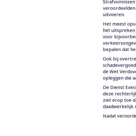
Strafvonnissen
veroordeelden 
uitvoeren.
Het meest opva
het uitspreken
voor bijvoorbee
verkeersongeva
bepalen dat he
Ook bij overtr
schadevergoedi
de Wet Verdove
opleggen die a
De Dienst Execu
deze rechterli
ziet erop toe d
daadwerkelijk
Nadat veroorde