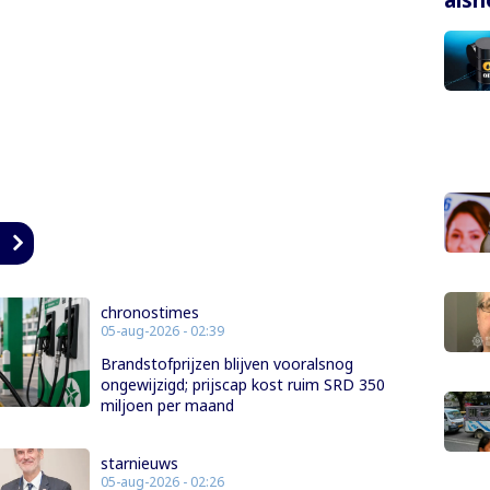
n
chronostimes
05-aug-2026 - 02:39
Brandstofprijzen blijven vooralsnog
ongewijzigd; prijscap kost ruim SRD 350
miljoen per maand
starnieuws
05-aug-2026 - 02:26