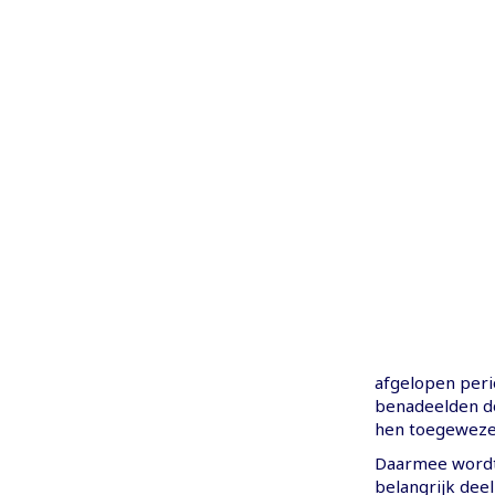
afgelopen perio
benadeelden d
hen toegewezen
Daarmee wordt 
belangrijk deel