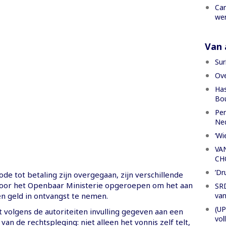
Car
wer
Van a
Sur
Ove
Has
Bou
Per
Ned
‘Wi
VA
CH
’Dr
de tot betaling zijn overgegaan, zijn verschillende
oor het Openbaar Ministerie opgeroepen om het aan
SRD
van
 geld in ontvangst te nemen.
(UP
volgens de autoriteiten invulling gegeven aan een
vol
 van de rechtspleging: niet alleen het vonnis zelf telt,