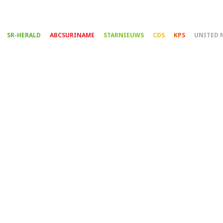
Overslaan
en
naar
SR-HERALD
ABCSURINAME
STARNIEUWS
CDS
KPS
UNITED 
de
inhoud
gaan