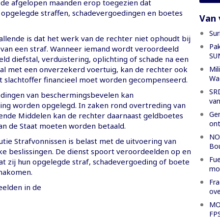
 de afgelopen maanden erop toegezien dat
opgelegde straffen, schadevergoedingen en boetes
Van 
Sur
llende is dat het werk van de rechter niet ophoudt bij
Pak
 van een straf. Wanneer iemand wordt veroordeeld
SU
ld diefstal, verduistering, oplichting of schade na een
Mil
l met een onverzekerd voertuig, kan de rechter ook
Wa
t slachtoffer financieel moet worden gecompenseerd.
SRD
edingen van beschermingsbevelen kan
van
ng worden opgelegd. In zaken rond overtreding van
Gen
nde Middelen kan de rechter daarnaast geldboetes
ont
an de Staat moeten worden betaald.
NOS
tie Strafvonnissen is belast met de uitvoering van
Bo
jke beslissingen. De dienst spoort veroordeelden op en
Fue
at zij hun opgelegde straf, schadevergoeding of boete
mod
 nakomen.
Fra
elden in de
ove
MOD
FP