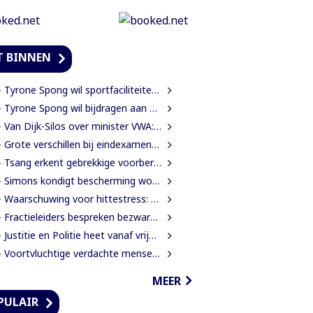
T BINNEN
Tyrone Spong wil sportfaciliteiten voor talentvolle Surinaamse jongeren
Tyrone Spong wil bijdragen aan ontwikkeling Surinaamse jeugd
an Dijk-Silos over minister VWA: “Zet een technocraat die inzicht heeft in de volksgezondheid”
Grote verschillen bij eindexamens mulo en lbo: STS-1 telt 174 afgewezen leerlingen
Tsang erkent gebrekkige voorbereiding rehabilitatie Domineestraat
Simons kondigt bescherming woongebieden en strengere aanpak illegale activiteiten aan
Waarschuwing voor hittestress: gevoelstemperatuur in Suriname loopt op tot 38 graden
Fractieleiders bespreken bezwaren Brunswijk over grensprotocol met Frans-Guyana
Justitie en Politie heet vanaf vrijdag Justitie en Veiligheid
Voortvluchtige verdachte mensenhandel aangehouden in Guyana en uitgeleverd aan Suriname
MEER
PULAIR