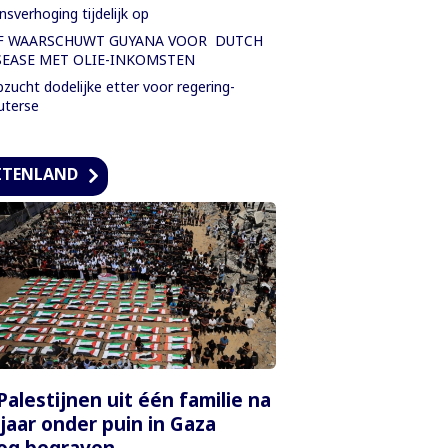
nsverhoging tijdelijk op
F WAARSCHUWT GUYANA VOOR DUTCH
SEASE MET OLIE-INKOMSTEN
zucht dodelijke etter voor regering-
uterse
ITENLAND
Palestijnen uit één familie na
 jaar onder puin in Gaza
og begraven