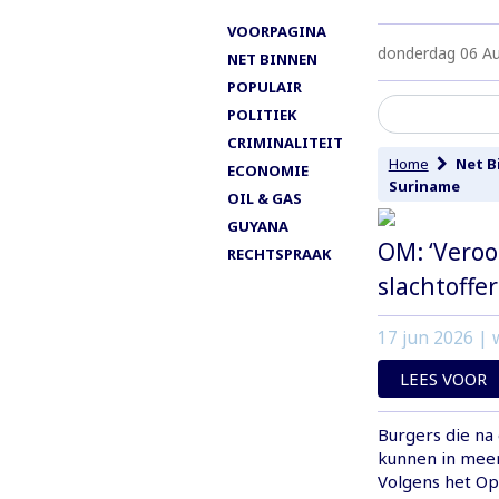
VOORPAGINA
donderdag 06 A
NET BINNEN
POPULAIR
POLITIEK
CRIMINALITEIT
Home
Net B
ECONOMIE
Suriname
OIL & GAS
GUYANA
OM: ‘Vero
RECHTSPRAAK
slachtoffer
17 jun 2026
| w
LEES VOOR
Burgers die na
kunnen in meer
Volgens het Op