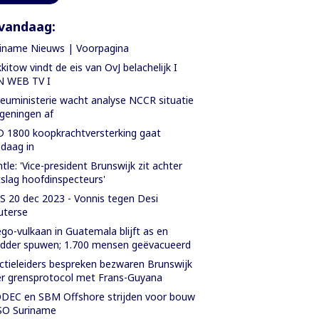
vandaag:
iname Nieuws | Voorpagina
kitow vindt de eis van OvJ belachelijk I
N WEB TV I
ieuministerie wacht analyse NCCR situatie
geningen af
 1800 koopkrachtversterking gaat
daag in
tle: 'Vice-president Brunswijk zit achter
slag hoofdinspecteurs'
 20 dec 2023 - Vonnis tegen Desi
uterse
go-vulkaan in Guatemala blijft as en
der spuwen; 1.700 mensen geëvacueerd
ctieleiders bespreken bezwaren Brunswijk
r grensprotocol met Frans-Guyana
EC en SBM Offshore strijden voor bouw
SO Suriname