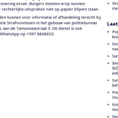
50.
tvoering ervan. Burgers moeten erop kunnen
met
rechterlijke uitspraken niet op papier blijven staan.
n kunnen voor informatie of afhandeling terecht bij
utie Strafvonnissen in het gebouw van politiebureau
Laat
, aan de Tamanoeastraat 3. De dienst is ook
Pog
a WhatsApp op +597 8808652.
bra
Ins
naa
Sur
Bee
BiZ
ied
Su
beh
Pre
Ona
Kor
Voe
Per