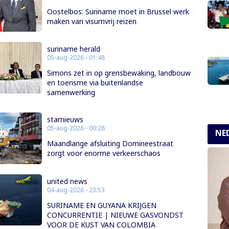
Oostelbos: Suriname moet in Brussel werk
maken van visumvrij reizen
suriname herald
05-aug-2026 - 01:48
Simons zet in op grensbewaking, landbouw
en toerisme via buitenlandse
samenwerking
starnieuws
05-aug-2026 - 00:28
NE
Maandlange afsluiting Domineestraat
zorgt voor enorme verkeerschaos
united news
04-aug-2026 - 23:53
SURINAME EN GUYANA KRIJGEN
CONCURRENTIE | NIEUWE GASVONDST
VOOR DE KUST VAN COLOMBIA