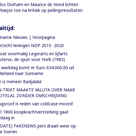
los Durham en Maurice de Hond lichten
kwijze toe na kritiek op peilingsresultaten
ltijd:
iname Nieuws | Voorpagina
rzicht leningen NDP 2015 -2020
rat voormalig Legerarts en lijfarts
terse, de spuit voor Horb (1983)
 werkdag komt er Euro 634.000,00 uit
erland naar Suriname
e is meneer Badjalala’
N TRIKT MAAKTE VALUTA OVER NAAR
OTELAL ZONDER OMSCHRIJVING
ugsroof is reden van coldcase-moord’
 1800 koopkrachtversterking gaat
daag in
DATE) FAKENEWS pers draait weer op
le toeren