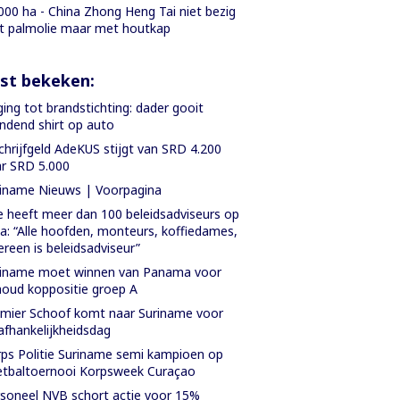
000 ha - China Zhong Heng Tai niet bezig
 palmolie maar met houtkap
st bekeken:
ing tot brandstichting: dader gooit
ndend shirt op auto
chrijfgeld AdeKUS stijgt van SRD 4.200
r SRD 5.000
iname Nieuws | Voorpagina
 heeft meer dan 100 beleidsadviseurs op
a: “Alle hoofden, monteurs, koffiedames,
ereen is beleidsadviseur”
riname moet winnen van Panama voor
oud koppositie groep A
mier Schoof komt naar Suriname voor
fhankelijkheidsdag
ps Politie Suriname semi kampioen op
tbaltoernooi Korpsweek Curaçao
soneel NVB schort actie voor 15%