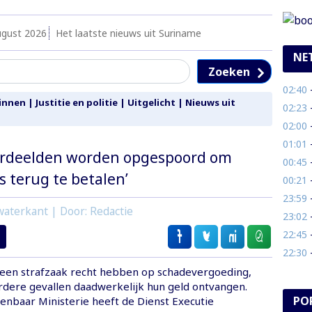
ugust 2026
Het laatste nieuws uit Suriname
NE
Zoeken
02:40
- 
innen
|
Justitie en politie
|
Uitgelicht
|
Nieuws uit
02:23
- 
02:00
- V
01:01
- 
ordeelden worden opgespoord om
00:45
- 
s terug te betalen’
00:21
- 
23:59
- 
aterkant | Door: Redactie
23:02
- 
22:45
- 
22:30
- 
 een strafzaak recht hebben op schadevergoeding,
dere gevallen daadwerkelijk hun geld ontvangen.
PO
enbaar Ministerie heeft de Dienst Executie