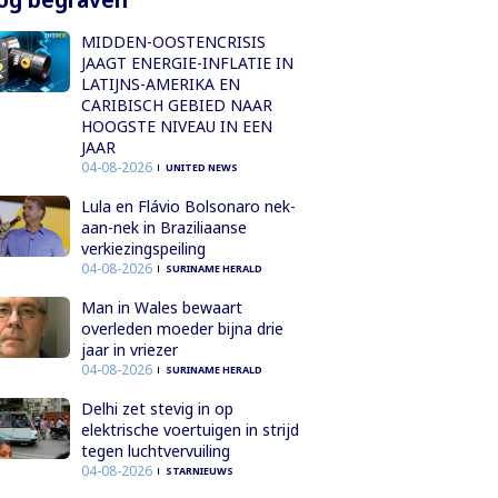
MIDDEN-OOSTENCRISIS
JAAGT ENERGIE-INFLATIE IN
LATIJNS-AMERIKA EN
CARIBISCH GEBIED NAAR
HOOGSTE NIVEAU IN EEN
JAAR
04-08-2026
UNITED NEWS
Lula en Flávio Bolsonaro nek-
aan-nek in Braziliaanse
verkiezingspeiling
04-08-2026
SURINAME HERALD
Man in Wales bewaart
overleden moeder bijna drie
jaar in vriezer
04-08-2026
SURINAME HERALD
Delhi zet stevig in op
elektrische voertuigen in strijd
tegen luchtvervuiling
04-08-2026
STARNIEUWS