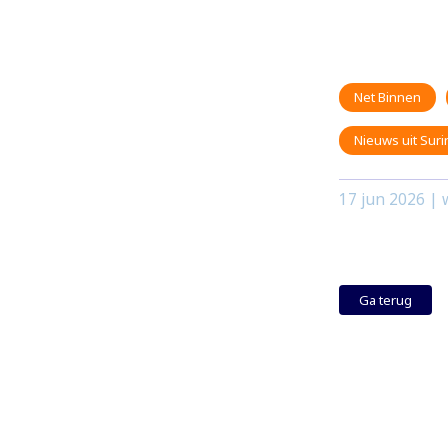
Net Binnen
Nieuws uit Sur
17 jun 2026
| w
Ga terug