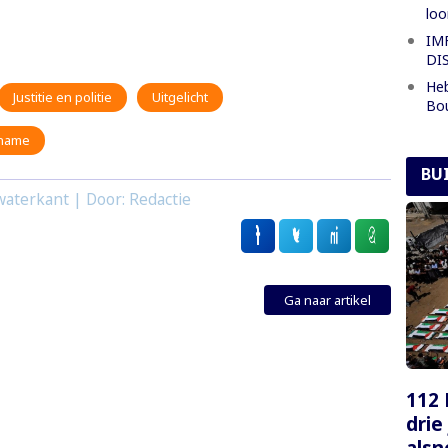
loo
IM
DI
Heb
Justitie en politie
Uitgelicht
Bo
iname
BU
aterkant | Door: Redactie
Ga naar artikel
112 
drie
alsn