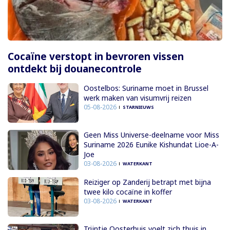
Cocaïne verstopt in bevroren vissen
ontdekt bij douanecontrole
Oostelbos: Suriname moet in Brussel
werk maken van visumvrij reizen
05-08-2026
STARNIEUWS
Geen Miss Universe-deelname voor Miss
Suriname 2026 Eunike Kishundat Lioe-A-
Joe
03-08-2026
WATERKANT
Reiziger op Zanderij betrapt met bijna
twee kilo cocaïne in koffer
03-08-2026
WATERKANT
Trijntje Oosterhuis voelt zich thuis in