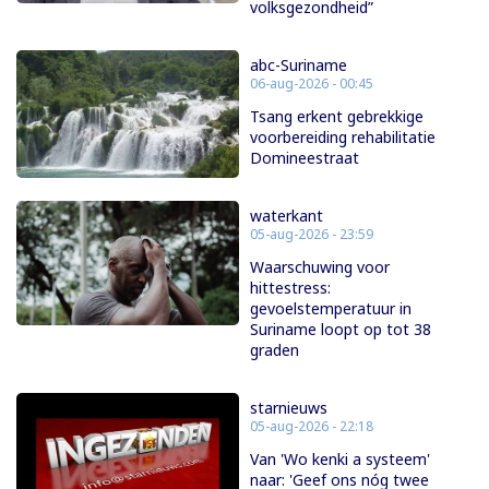
volksgezondheid”
abc-Suriname
06-aug-2026 - 00:45
Tsang erkent gebrekkige
voorbereiding rehabilitatie
Domineestraat
waterkant
05-aug-2026 - 23:59
Waarschuwing voor
hittestress:
gevoelstemperatuur in
Suriname loopt op tot 38
graden
starnieuws
05-aug-2026 - 22:18
Van 'Wo kenki a systeem'
naar: 'Geef ons nóg twee