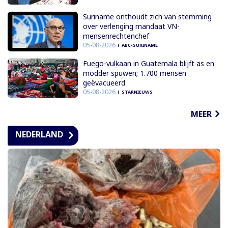
Suriname onthoudt zich van stemming
over verlenging mandaat VN-
mensenrechtenchef
05-08-2026
ABC-SURINAME
Fuego-vulkaan in Guatemala blijft as en
modder spuwen; 1.700 mensen
geëvacueerd
05-08-2026
STARNIEUWS
MEER
NEDERLAND