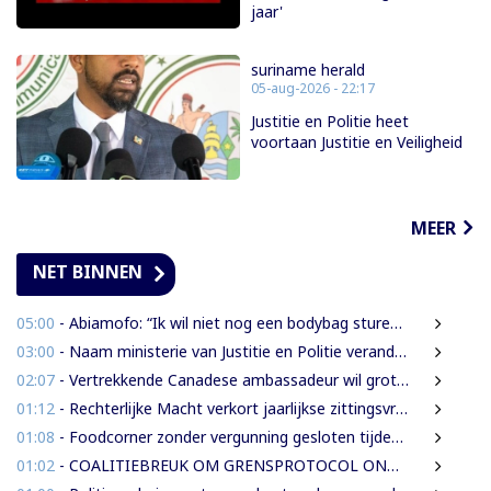
jaar'
suriname herald
05-aug-2026 - 22:17
Justitie en Politie heet
voortaan Justitie en Veiligheid
MEER
NET BINNEN
05:00
- Abiamofo: “Ik wil niet nog een bodybag sturen naar dat gebied”
03:00
- Naam ministerie van Justitie en Politie verandert naar Justitie en Veiligheid
02:07
- Vertrekkende Canadese ambassadeur wil grotere rol voor Canada in Suriname
01:12
- Rechterlijke Macht verkort jaarlijkse zittingsvrije periode naar één maand
01:08
- Foodcorner zonder vergunning gesloten tijdens derde dag integrale controles
01:02
- COALITIEBREUK OM GRENSPROTOCOL ONWAARSCHIJNLIJK