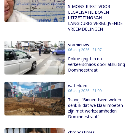
SIMONS KIEST VOOR
LEGALISATIE BOVEN
UITZETTING VAN
LANGDURIG VERBLIJVENDE
VREEMDELINGEN
starnieuws
06-aug-2026 - 21:07
Politie grijpt in na
verkeerschaos door afsluiting
Domineestraat
waterkant
06-aug-2026 - 21:00
Tsang: “Binnen twee weken
denk ik dat we klaar moeten
zijn met werkzaamheden
Domineestraat”
chronostimes