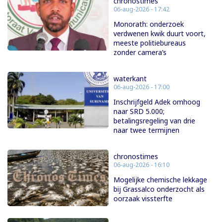
chronostimes
06-aug-2026 - 17:42
Monorath: onderzoek
verdwenen kwik duurt voort,
meeste politiebureaus
zonder camera’s
waterkant
06-aug-2026 - 17:00
Inschrijfgeld Adek omhoog
naar SRD 5.000;
betalingsregeling van drie
naar twee termijnen
chronostimes
06-aug-2026 - 16:10
Mogelijke chemische lekkage
bij Grassalco onderzocht als
oorzaak vissterfte