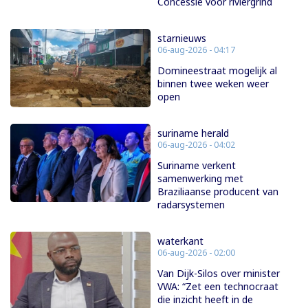
Concessie voor riviergrind
starnieuws
06-aug-2026 - 04:17
Domineestraat mogelijk al
binnen twee weken weer
open
suriname herald
06-aug-2026 - 04:02
Suriname verkent
samenwerking met
Braziliaanse producent van
radarsystemen
waterkant
06-aug-2026 - 02:00
Van Dijk-Silos over minister
VWA: “Zet een technocraat
die inzicht heeft in de