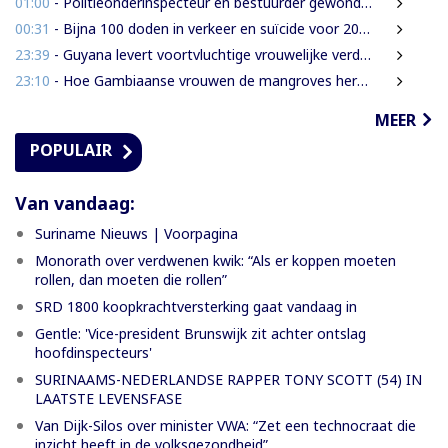
01:00
- Politieonderinspecteur en bestuurder gewond nadat auto over de kop slaat
00:31
- Bijna 100 doden in verkeer en suïcide voor 2026 is veel te veel’, zegt Lau
23:39
- Guyana levert voortvluchtige vrouwelijke verdachte in mensenhandel uit aan Suriname
23:10
- Hoe Gambiaanse vrouwen de mangroves herstellen die Banjul beschermen
MEER
POPULAIR
Van vandaag:
Suriname Nieuws | Voorpagina
Monorath over verdwenen kwik: “Als er koppen moeten
rollen, dan moeten die rollen”
SRD 1800 koopkrachtversterking gaat vandaag in
Gentle: 'Vice-president Brunswijk zit achter ontslag
hoofdinspecteurs'
SURINAAMS-NEDERLANDSE RAPPER TONY SCOTT (54) IN
LAATSTE LEVENSFASE
Van Dijk-Silos over minister VWA: “Zet een technocraat die
inzicht heeft in de volksgezondheid”