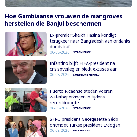
Hoe Gambiaanse vrouwen de mangroves
herstellen die Banjul beschermen
Ex-premier Sheikh Hasina kondigt
terugkeer naar Bangladesh aan ondanks
doodstraf
06-08-2026
STARNIEUWS
Infantino blijft FIFA-president na
crisisoverleg en biedt excuses aan
06-08-2026
SURINAME HERALD
Puerto Ricaanse steden voeren
waterbeperkingen in tijdens
recorddroogte
06-08-2026
STARNIEUWS
SFPC-president Georgesette Sédo
ontmoet Turkse president Erdoğan
06-08-2026
WATERKANT