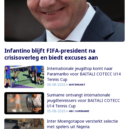
Infantino blijft FIFA-president na
crisisoverleg en biedt excuses aan
Internationale jeugdtop komt naar
Paramaribo voor BAITALI COTECC U14
Tennis Cup
06-08-2026
WATERKANT
Suriname ontvangt internationale
jeugdtennissers voor BAITALI COTECC
U14 Tennis Cup
05-08-2026
ABC-SURINAME
Inter Moengotapoe versterkt selectie
met spelers uit Nigeria