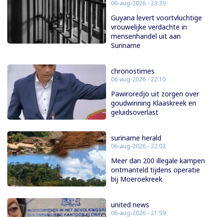
06-aug-2026 - 23:39
Guyana levert voortvluchtige
vrouwelijke verdachte in
mensenhandel uit aan
Suriname
chronostimes
06-aug-2026 - 22:10
Pawiroredjo uit zorgen over
goudwinning Klaaskreek en
geluidsoverlast
suriname herald
06-aug-2026 - 22:02
Meer dan 200 illegale kampen
ontmanteld tijdens operatie
bij Moeroekreek
united news
06-aug-2026 - 21:59