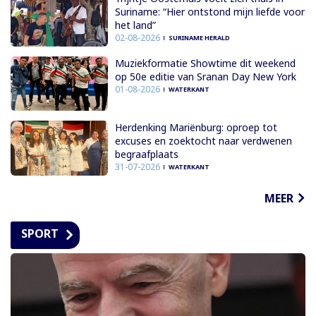
Suriname: “Hier ontstond mijn liefde voor
het land”
02-08-2026
SURINAME HERALD
Muziekformatie Showtime dit weekend
op 50e editie van Sranan Day New York
01-08-2026
WATERKANT
Herdenking Mariënburg: oproep tot
excuses en zoektocht naar verdwenen
begraafplaats
31-07-2026
WATERKANT
MEER
SPORT