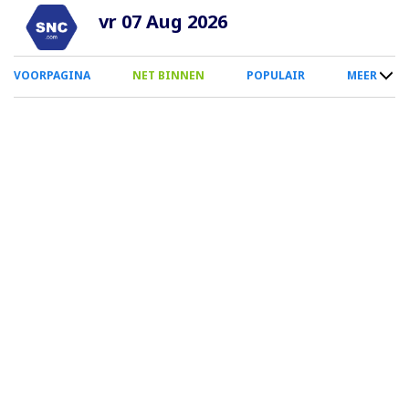
Overslaan
vr 07 Aug 2026
en
naar
0
VOORPAGINA
NET BINNEN
POPULAIR
MEER
de
Smartphone
inhoud
Menu
gaan