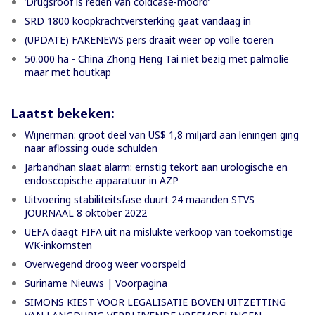
’Drugsroof is reden van coldcase-moord’
SRD 1800 koopkrachtversterking gaat vandaag in
(UPDATE) FAKENEWS pers draait weer op volle toeren
50.000 ha - China Zhong Heng Tai niet bezig met palmolie
maar met houtkap
Laatst bekeken:
Wijnerman: groot deel van US$ 1,8 miljard aan leningen ging
naar aflossing oude schulden
Jarbandhan slaat alarm: ernstig tekort aan urologische en
endoscopische apparatuur in AZP
Uitvoering stabiliteitsfase duurt 24 maanden STVS
JOURNAAL 8 oktober 2022
UEFA daagt FIFA uit na mislukte verkoop van toekomstige
WK-inkomsten
Overwegend droog weer voorspeld
Suriname Nieuws | Voorpagina
SIMONS KIEST VOOR LEGALISATIE BOVEN UITZETTING