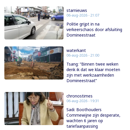
starnieuws
06-aug-2026 - 21:07
Politie grijpt in na
verkeerschaos door afsluiting
Domineestraat
waterkant
06-aug-2026 - 21:00
Tsang: “Binnen twee weken
denk ik dat we klaar moeten
zijn met werkzaamheden
Domineestraat”
chronostimes
06-aug-2026 - 19:31
Sadi: Boothouders
Commewijne zijn desperate,
wachten 6 jaren op
tariefaanpassing