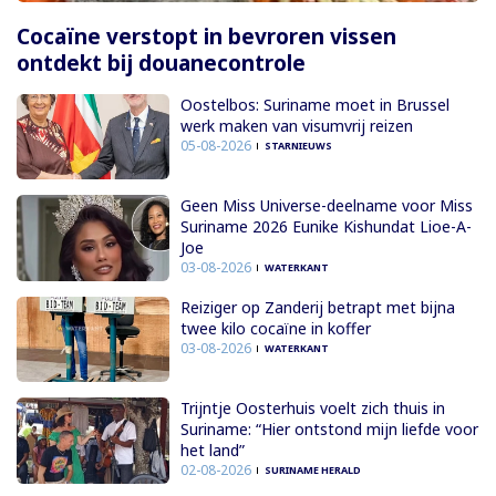
Cocaïne verstopt in bevroren vissen
ontdekt bij douanecontrole
Oostelbos: Suriname moet in Brussel
werk maken van visumvrij reizen
05-08-2026
STARNIEUWS
Geen Miss Universe-deelname voor Miss
Suriname 2026 Eunike Kishundat Lioe-A-
Joe
03-08-2026
WATERKANT
Reiziger op Zanderij betrapt met bijna
twee kilo cocaïne in koffer
03-08-2026
WATERKANT
Trijntje Oosterhuis voelt zich thuis in
Suriname: “Hier ontstond mijn liefde voor
het land”
02-08-2026
SURINAME HERALD