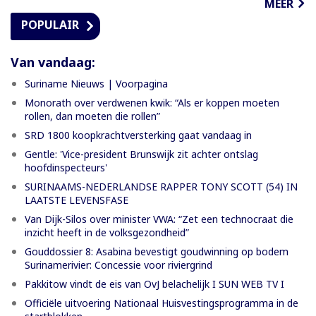
MEER
POPULAIR
Van vandaag:
Suriname Nieuws | Voorpagina
Monorath over verdwenen kwik: “Als er koppen moeten
rollen, dan moeten die rollen”
SRD 1800 koopkrachtversterking gaat vandaag in
Gentle: 'Vice-president Brunswijk zit achter ontslag
hoofdinspecteurs'
SURINAAMS-NEDERLANDSE RAPPER TONY SCOTT (54) IN
LAATSTE LEVENSFASE
Van Dijk-Silos over minister VWA: “Zet een technocraat die
inzicht heeft in de volksgezondheid”
Gouddossier 8: Asabina bevestigt goudwinning op bodem
Surinamerivier: Concessie voor riviergrind
Pakkitow vindt de eis van OvJ belachelijk I SUN WEB TV I
Officiële uitvoering Nationaal Huisvestingsprogramma in de