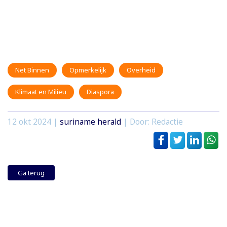
Net Binnen
Opmerkelijk
Overheid
Klimaat en Milieu
Diaspora
12 okt 2024
|
suriname herald
| Door: Redactie
Ga terug