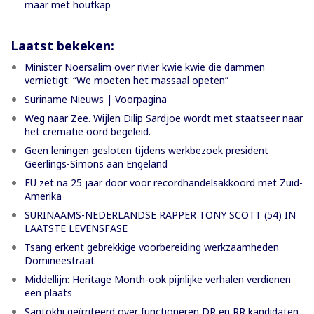
maar met houtkap
Laatst bekeken:
Minister Noersalim over rivier kwie kwie die dammen
vernietigt: “We moeten het massaal opeten”
Suriname Nieuws | Voorpagina
Weg naar Zee. Wijlen Dilip Sardjoe wordt met staatseer naar
het crematie oord begeleid.
Geen leningen gesloten tijdens werkbezoek president
Geerlings-Simons aan Engeland
EU zet na 25 jaar door voor recordhandelsakkoord met Zuid-
Amerika
SURINAAMS-NEDERLANDSE RAPPER TONY SCOTT (54) IN
LAATSTE LEVENSFASE
Tsang erkent gebrekkige voorbereiding werkzaamheden
Domineestraat
Middellijn: Heritage Month-ook pijnlijke verhalen verdienen
een plaats
Santokhi geïrriteerd over functioneren DR en RR kandidaten