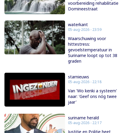
voorbereiding rehabilitatie
Domineestraat
waterkant
05-aug-2026 - 23:59
Waarschuwing voor
hittestress:
gevoelstemperatuur in
Suriname loopt op tot 38
graden
starnieuws
05-aug-2026 - 22:18
Van 'Wo kenki a systeem'
naar: 'Geef ons nóg twee
jaar'
suriname herald
05-aug-2026 - 22:17
Justitie en Politie heet