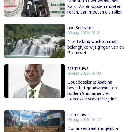
Monorath over verdwenen
kwik: “Als er koppen moeten
rollen, dan moeten die rollen”
abc-Suriname
06-aug-2026 - 05:01
Niet te lang wachten met
belangrijke wijzigingen van de
Grondwet
starnieuws
06-aug-2026 - 05:00
Gouddossier 8: Asabina
bevestigt goudwinning op
bodem Surinamerivier:
Concessie voor riviergrind
starnieuws
06-aug-2026 - 04:17
Domineestraat mogelijk al