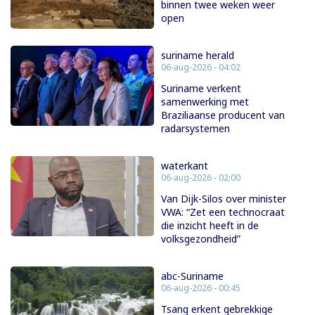
binnen twee weken weer
open
suriname herald
06-aug-2026 - 04:02
Suriname verkent
samenwerking met
Braziliaanse producent van
radarsystemen
waterkant
06-aug-2026 - 02:00
Van Dijk-Silos over minister
VWA: “Zet een technocraat
die inzicht heeft in de
volksgezondheid”
abc-Suriname
06-aug-2026 - 00:45
Tsang erkent gebrekkige