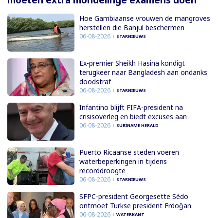
moeten extra mondelinge examens doen
Hoe Gambiaanse vrouwen de mangroves
herstellen die Banjul beschermen
06-08-2026
STARNIEUWS
Ex-premier Sheikh Hasina kondigt
terugkeer naar Bangladesh aan ondanks
doodstraf
06-08-2026
STARNIEUWS
Infantino blijft FIFA-president na
crisisoverleg en biedt excuses aan
06-08-2026
SURINAME HERALD
Puerto Ricaanse steden voeren
waterbeperkingen in tijdens
recorddroogte
06-08-2026
STARNIEUWS
SFPC-president Georgesette Sédo
ontmoet Turkse president Erdoğan
06-08-2026
WATERKANT