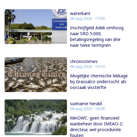
waterkant
06-aug-2026 - 17:00
Inschrijfgeld Adek omhoog
naar SRD 5.000;
betalingsregeling van drie
naar twee termijnen
chronostimes
06-aug-2026 - 16:10
Mogelijke chemische lekkage
bij Grassalco onderzocht als
oorzaak vissterfte
suriname herald
06-aug-2026 - 16:09
MinOWC: geen financieel
wanbeheer door IMEAO-2-
directeur, wel procedurele
fouten