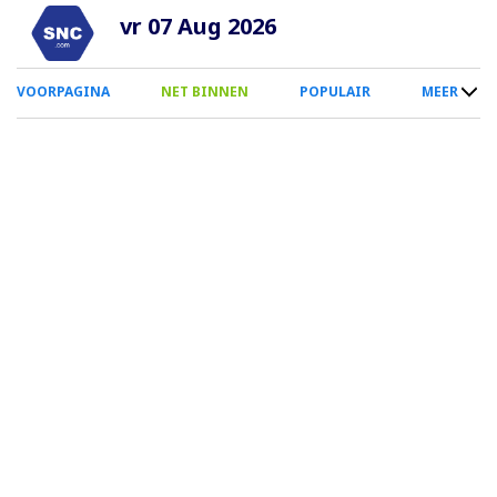
Overslaan
vr 07 Aug 2026
en
naar
0
VOORPAGINA
NET BINNEN
POPULAIR
MEER
de
Smartphone
inhoud
Menu
gaan