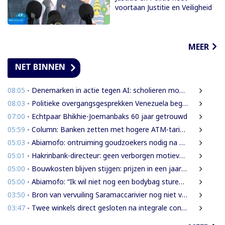
voortaan Justitie en Veiligheid
MEER
NET BINNEN
08:05
- Denemarken in actie tegen AI: scholieren moeten extra mondelinge examens doen
08:03
- Politieke overgangsgesprekken Venezuela beginnen zonder Machado
07:00
- Echtpaar Bhikhie-Joemanbaks 60 jaar getrouwd
05:59
- Column: Banken zetten met hogere ATM-tarieven digitale economie op achterstand
05:03
- Abiamofo: ontruiming goudzoekers nodig na dodelijke risico’s in Moeroekreek en 21 Bergi
05:01
- Hakrinbank-directeur: geen verborgen motieven bij verkoop DSB-belang
05:00
- Bouwkosten blijven stijgen: prijzen in een jaar tijd gemiddeld 7,3% hoger
05:00
- Abiamofo: “Ik wil niet nog een bodybag sturen naar dat gebied”
03:50
- Bron van vervuiling Saramaccarivier nog niet vastgesteld, onderzoek in afrondende fase
03:47
- Twee winkels direct gesloten na integrale controle in Houttuin