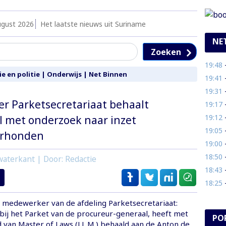
ugust 2026
Het laatste nieuws uit Suriname
NE
Zoeken
19:48
- O
ie en politie
|
Onderwijs
|
Net Binnen
19:41
- 
19:31
- 
 Parketsecretariaat behaalt
19:17
- 
19:12
-
l met onderzoek naar inzet
19:05
- V
urhonden
19:00
- 
18:50
-
aterkant | Door: Redactie
18:43
- 
18:25
- 
, medewerker van de afdeling Parketsecretariaat:
ij het Parket van de procureur-generaal, heeft met
PO
d van Master of Laws (LL.M.) behaald aan de Anton de