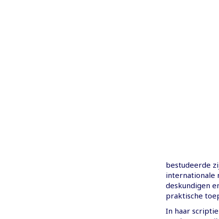
bestudeerde zij
internationale
deskundigen en 
praktische toe
In haar scripti