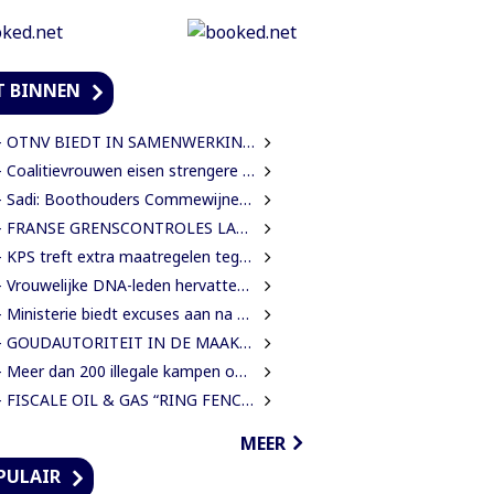
T BINNEN
TNV BIEDT IN SAMENWERKING MET HAAR INTERNATIONALE PARTNERS 200 GRATIS STUDIEBEURZEN AAN TECHNISCH TALENT
Coalitievrouwen eisen strengere gedragsregels in DNA na uitspraak Van Samson
Sadi: Boothouders Commewijne zijn desperate, wachten 6 jaren op tariefaanpassing
FRANSE GRENSCONTROLES LANGS MAROWIJNERIVIER WEDEROM FORS AANGESCHERPT
 KPS treft extra maatregelen tegen verkeersdrukte binnenstad
rouwelijke DNA-leden hervatten werk en eisen strengere gedragsregels na uitlating Van Samson
Ministerie biedt excuses aan na onterechte beschuldigingen tegen IMEAO 2-directeur
 GOUDAUTORITEIT IN DE MAAK VOOR MEER ORDENING EN INKOMSTEN
Meer dan 200 illegale kampen ontmanteld uit concessiegebied ZiJin
FISCALE OIL & GAS “RING FENCE” OR “NO RING FENCE”? THAT IS THE QUESTION!
MEER
PULAIR