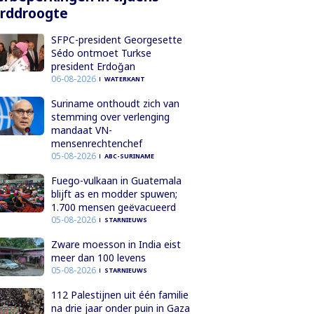
orddroogte
SFPC-president Georgesette
Sédo ontmoet Turkse
president Erdoğan
06-08-2026
WATERKANT
Suriname onthoudt zich van
stemming over verlenging
mandaat VN-
mensenrechtenchef
05-08-2026
ABC-SURINAME
Fuego-vulkaan in Guatemala
blijft as en modder spuwen;
1.700 mensen geëvacueerd
05-08-2026
STARNIEUWS
Zware moesson in India eist
meer dan 100 levens
05-08-2026
STARNIEUWS
112 Palestijnen uit één familie
na drie jaar onder puin in Gaza