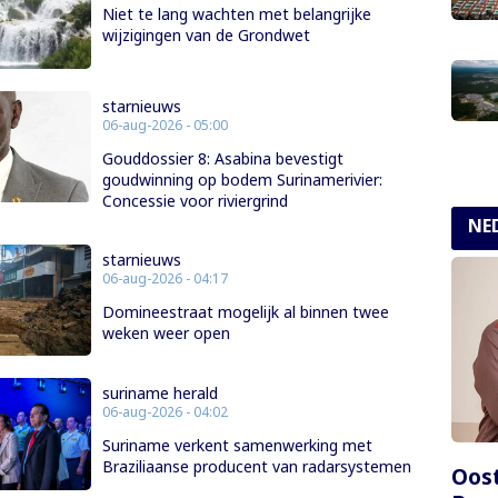
Niet te lang wachten met belangrijke
wijzigingen van de Grondwet
starnieuws
06-aug-2026 - 05:00
Gouddossier 8: Asabina bevestigt
goudwinning op bodem Surinamerivier:
Concessie voor riviergrind
NE
starnieuws
06-aug-2026 - 04:17
Domineestraat mogelijk al binnen twee
weken weer open
suriname herald
06-aug-2026 - 04:02
Suriname verkent samenwerking met
Braziliaanse producent van radarsystemen
Oost