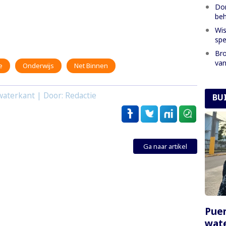
Dom
beh
Wis
spe
Bro
van
e
Onderwijs
Net Binnen
aterkant | Door: Redactie
BU
Ga naar artikel
Puer
wate