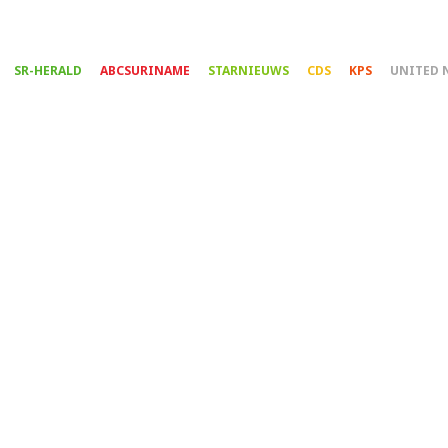
Overslaan
en
naar
SR-HERALD
ABCSURINAME
STARNIEUWS
CDS
KPS
UNITED 
de
inhoud
gaan