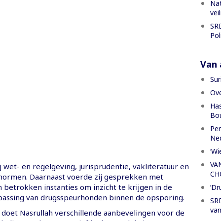
Nat
vei
SRD
Pol
Van a
Sur
Ove
Has
Bou
Per
Ned
‘Wi
VA
 wet- en regelgeving, jurisprudentie, vakliteratuur en
CH
 normen. Daarnaast voerde zij gesprekken met
betrokken instanties om inzicht te krijgen in de
’Dr
passing van drugsspeurhonden binnen de opsporing.
SRD
van
e doet Nasrullah verschillende aanbevelingen voor de