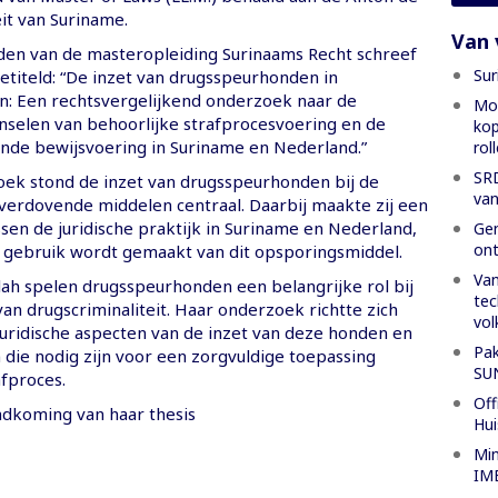
it van Suriname.
Van 
den van de masteropleiding Surinaams Recht schreef
Sur
 getiteld: “De inzet van drugsspeurhonden in
n: Een rechtsvergelijkend onderzoek naar de
Mon
selen van behoorlijke strafprocesvoering en de
kop
ende bewijsvoering in Suriname en Nederland.”
rol
SRD
oek stond de inzet van drugsspeurhonden bij de
van
verdovende middelen centraal. Daarbij maakte zij een
ssen de juridische praktijk in Suriname en Nederland,
Gen
ont
gebruik wordt gemaakt van dit opsporingsmiddel.
Van
lah spelen drugsspeurhonden een belangrijke rol bij
tec
van drugscriminaliteit. Haar onderzoek richtte zich
vol
uridische aspecten van de inzet van deze honden en
Pak
die nodig zijn voor een zorgvuldige toepassing
SU
afproces.
Off
ndkoming van haar thesis
Hui
Min
IME