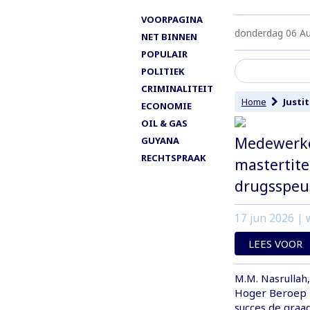
VOORPAGINA
donderdag 06 A
NET BINNEN
POPULAIR
POLITIEK
CRIMINALITEIT
Home
Justit
ECONOMIE
OIL & GAS
Medewerker
GUYANA
RECHTSPRAAK
mastertite
drugsspe
17 jun 2026
| w
LEES VOOR
M.M. Nasrullah
Hoger Beroep b
succes de graa