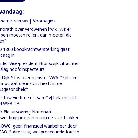
vandaag:
iname Nieuws | Voorpagina
orath over verdwenen kwik: “Als er
pen moeten rollen, dan moeten die
len”
 1800 koopkrachtversterking gaat
daag in
tle: 'Vice-president Brunswijk zit achter
slag hoofdinspecteurs'
 Dijk-Silos over minister VWA: “Zet een
hnocraat die inzicht heeft in de
ksgezondheid”
kitow vindt de eis van OvJ belachelijk I
N WEB TV I
iciële uitvoering Nationaal
svestingsprogramma in de startblokken
OWC: geen financieel wanbeheer door
AO-2-directeur, wel procedurele fouten