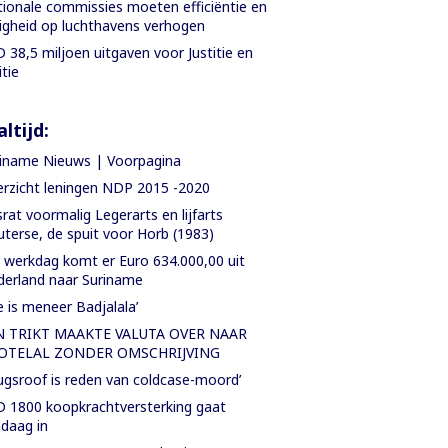
ionale commissies moeten efficiëntie en
ligheid op luchthavens verhogen
 38,5 miljoen uitgaven voor Justitie en
itie
ltijd:
iname Nieuws | Voorpagina
rzicht leningen NDP 2015 -2020
rat voormalig Legerarts en lijfarts
terse, de spuit voor Horb (1983)
 werkdag komt er Euro 634.000,00 uit
erland naar Suriname
e is meneer Badjalala’
N TRIKT MAAKTE VALUTA OVER NAAR
OTELAL ZONDER OMSCHRIJVING
ugsroof is reden van coldcase-moord’
 1800 koopkrachtversterking gaat
daag in