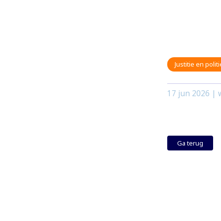
Justitie en politi
17 jun 2026
| w
Ga terug