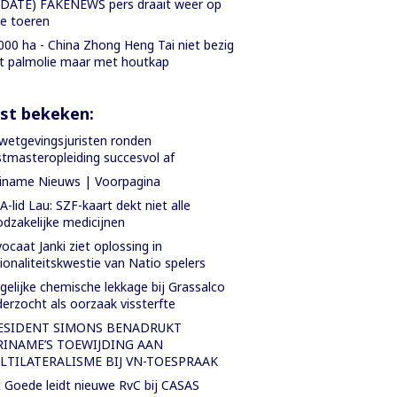
DATE) FAKENEWS pers draait weer op
le toeren
000 ha - China Zhong Heng Tai niet bezig
 palmolie maar met houtkap
st bekeken:
wetgevingsjuristen ronden
tmasteropleiding succesvol af
iname Nieuws | Voorpagina
-lid Lau: SZF-kaart dekt niet alle
dzakelijke medicijnen
ocaat Janki ziet oplossing in
ionaliteitskwestie van Natio spelers
elijke chemische lekkage bij Grassalco
erzocht als oorzaak vissterfte
ESIDENT SIMONS BENADRUKT
RINAME’S TOEWIJDING AAN
LTILATERALISME BIJ VN-TOESPRAAK
c Goede leidt nieuwe RvC bij CASAS