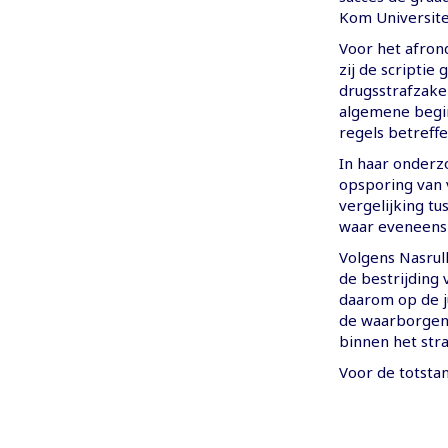
Kom Universite
Voor het afron
zij de scriptie
drugsstrafzake
algemene begin
regels betreff
In haar onderz
opsporing van 
vergelijking tu
waar eveneens 
Volgens Nasrul
de bestrijding 
daarom op de j
de waarborgen 
binnen het str
Voor de totsta