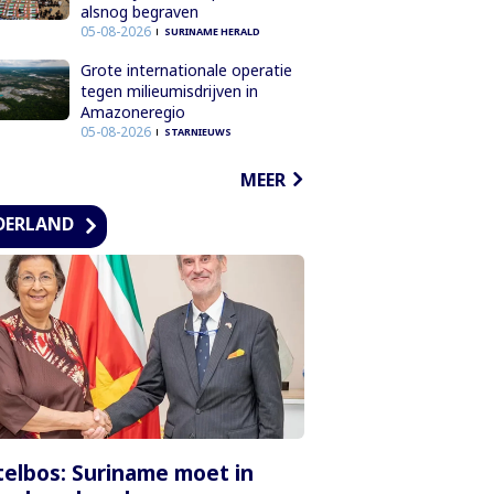
alsnog begraven
05-08-2026
SURINAME HERALD
Grote internationale operatie
tegen milieumisdrijven in
Amazoneregio
05-08-2026
STARNIEUWS
MEER
DERLAND
elbos: Suriname moet in