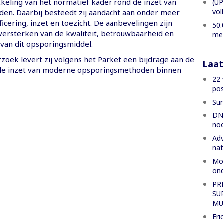
keling van het normatief kader rond de inzet van
(UP
vol
en. Daarbij besteedt zij aandacht aan onder meer
ificering, inzet en toezicht. De aanbevelingen zijn
50.
 versterken van de kwaliteit, betrouwbaarheid en
met
 van dit opsporingsmiddel.
zoek levert zij volgens het Parket een bijdrage aan de
Laat
 de inzet van moderne opsporingsmethoden binnen
22 
pos
Sur
DNA
noo
Adv
nat
Mog
ond
PR
SU
MU
Eri