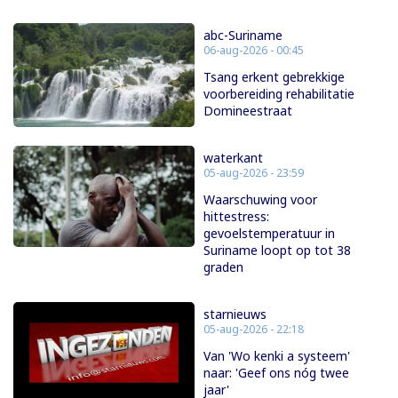
abc-Suriname
06-aug-2026 - 00:45
Tsang erkent gebrekkige
voorbereiding rehabilitatie
Domineestraat
waterkant
05-aug-2026 - 23:59
Waarschuwing voor
hittestress:
gevoelstemperatuur in
Suriname loopt op tot 38
graden
starnieuws
05-aug-2026 - 22:18
Van 'Wo kenki a systeem'
naar: 'Geef ons nóg twee
jaar'