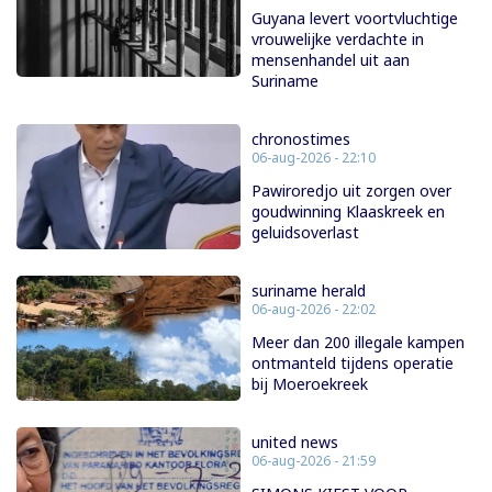
Guyana levert voortvluchtige
vrouwelijke verdachte in
mensenhandel uit aan
Suriname
chronostimes
06-aug-2026 - 22:10
Pawiroredjo uit zorgen over
goudwinning Klaaskreek en
geluidsoverlast
suriname herald
06-aug-2026 - 22:02
Meer dan 200 illegale kampen
ontmanteld tijdens operatie
bij Moeroekreek
united news
06-aug-2026 - 21:59