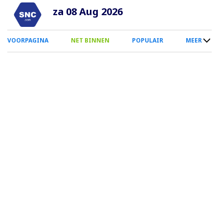
Overslaan
za 08 Aug 2026
en
naar
0
VOORPAGINA
NET BINNEN
POPULAIR
MEER
de
Smartphone
inhoud
Menu
gaan