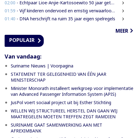
02:00
- Echtpaar Lioe-Anjie-Kartosoewito 50 jaar getrouwd
01:59
- Vijf kinderen ondervoed en ernstig verwaarloosd: 2,5 jaar cel geëist tegen vader
01:40
- DNA herschrijft na ruim 35 jaar eigen spelregels
MEER
POPULAIR
Van vandaag:
Suriname Nieuws | Voorpagina
STATEMENT TER GELEGENHEID VAN ÉÉN JAAR
MINISTERSCHAP
Minister Monorath installeert werkgroep voor implementatie
van Advanced Passenger Information System (APIS)
JusPol voert sociaal project uit bij Esther Stichting
WILLEN WIJ STRUCTUREEL HERSTEL DAN GAAN WIJ
MAATREGELEN MOETEN TREFFEN ZEGT RAMDIEN
SURINAME GAAT SAMENWERKING AAN MET
AFREXIMBANK