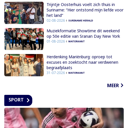
Trijntje Oosterhuis voelt zich thuis in
Suriname: “Hier ontstond mijn liefde voor
het land”
02-08-2026
SURINAME HERALD
Muziekformatie Showtime dit weekend
op 50e editie van Sranan Day New York
01-08-2026
WATERKANT
Herdenking Mariënburg: oproep tot
excuses en zoektocht naar verdwenen
begraafplaats
31-07-2026
WATERKANT
MEER
SPORT