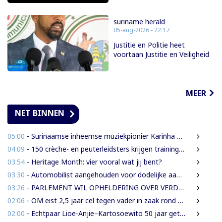
suriname herald
05-aug-2026 - 22:17
Justitie en Politie heet
voortaan Justitie en Veiligheid
MEER
NET BINNEN
05:00
- Surinaamse inheemse muziekpionier Kariñha Basi krijgt oeuvreprijs in Rotterdam
04:09
- 150 crèche- en peuterleidsters krijgen training in verkeerseducatie
03:54
- Heritage Month: vier vooral wat jij bent?
03:30
- Automobilist aangehouden voor dodelijke aanrijding met voetganger en doorrijden na ongeval
03:26
- PARLEMENT WIL OPHELDERING OVER VERDWENEN INBESLAGGENOMEN LEVENSMIDDELEN
02:06
- OM eist 2,5 jaar cel tegen vader in zaak rond mishandeling en verwaarlozing
02:00
- Echtpaar Lioe-Anjie–Kartosoewito 50 jaar getrouwd