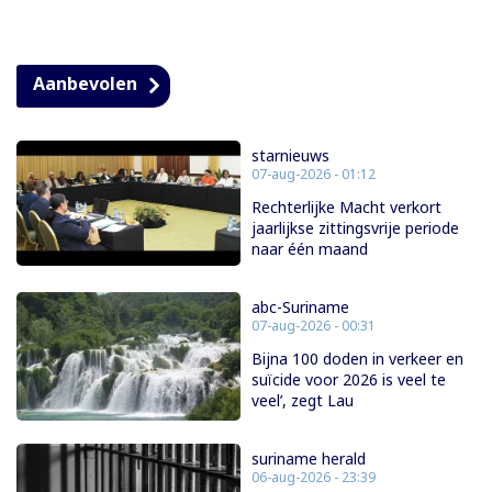
Aanbevolen
starnieuws
07-aug-2026 - 01:12
Rechterlijke Macht verkort
jaarlijkse zittingsvrije periode
naar één maand
abc-Suriname
07-aug-2026 - 00:31
Bijna 100 doden in verkeer en
suïcide voor 2026 is veel te
veel’, zegt Lau
suriname herald
06-aug-2026 - 23:39