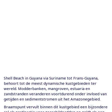
Shell Beach in Guyana via Suriname tot Frans-Guyana,
behoort tot de meest dynamische kustgebieden ter
wereld. Modderbanken, mangroven, estuaria en
zandstranden veranderen voortdurend onder invloed van
getijden en sedimentstromen uit het Amazonegebied.
Braamspunt vervult binnen dit kustgebied een bijzondere
rol als nestlocatie voor zeeschildpadden en geldt als een