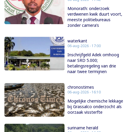
Monorath: onderzoek
verdwenen kwik duurt voort,
meeste politiebureaus
zonder camera’s
waterkant
06-aug-2026 - 17:00
Inschrijfgeld Adek omhoog
naar SRD 5.000;
betalingsregeling van drie
naar twee termijnen
chronostimes
06-aug-2026 - 16:10
Mogelijke chemische lekkage
bij Grassalco onderzocht als
oorzaak vissterfte
suriname herald