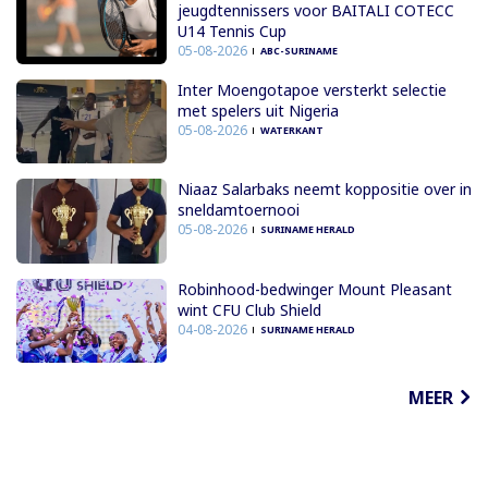
jeugdtennissers voor BAITALI COTECC
U14 Tennis Cup
05-08-2026
ABC-SURINAME
Inter Moengotapoe versterkt selectie
met spelers uit Nigeria
05-08-2026
WATERKANT
Niaaz Salarbaks neemt koppositie over in
sneldamtoernooi
05-08-2026
SURINAME HERALD
Robinhood-bedwinger Mount Pleasant
wint CFU Club Shield
04-08-2026
SURINAME HERALD
MEER