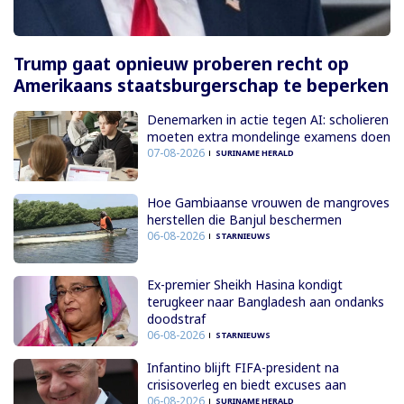
Trump gaat opnieuw proberen recht op
Amerikaans staatsburgerschap te beperken
Denemarken in actie tegen AI: scholieren
moeten extra mondelinge examens doen
07-08-2026
SURINAME HERALD
Hoe Gambiaanse vrouwen de mangroves
herstellen die Banjul beschermen
06-08-2026
STARNIEUWS
Ex-premier Sheikh Hasina kondigt
terugkeer naar Bangladesh aan ondanks
doodstraf
06-08-2026
STARNIEUWS
Infantino blijft FIFA-president na
crisisoverleg en biedt excuses aan
06-08-2026
SURINAME HERALD