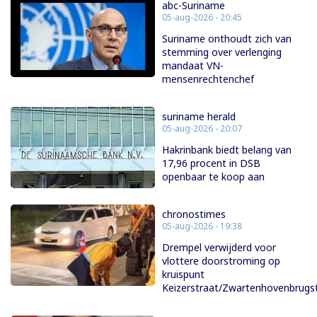
abc-Suriname
05-aug-2026 - 20:45
Suriname onthoudt zich van
stemming over verlenging
mandaat VN-
mensenrechtenchef
suriname herald
05-aug-2026 - 20:07
Hakrinbank biedt belang van
17,96 procent in DSB
openbaar te koop aan
chronostimes
05-aug-2026 - 19:38
Drempel verwijderd voor
vlottere doorstroming op
kruispunt
Keizerstraat/Zwartenhovenbrugs