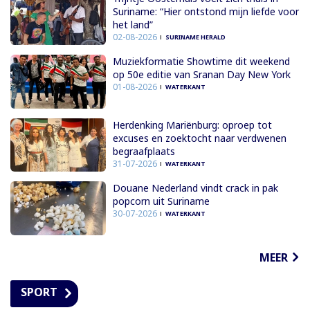
Suriname: “Hier ontstond mijn liefde voor
het land”
02-08-2026
SURINAME HERALD
Muziekformatie Showtime dit weekend
op 50e editie van Sranan Day New York
01-08-2026
WATERKANT
Herdenking Mariënburg: oproep tot
excuses en zoektocht naar verdwenen
begraafplaats
31-07-2026
WATERKANT
Douane Nederland vindt crack in pak
popcorn uit Suriname
30-07-2026
WATERKANT
MEER
SPORT