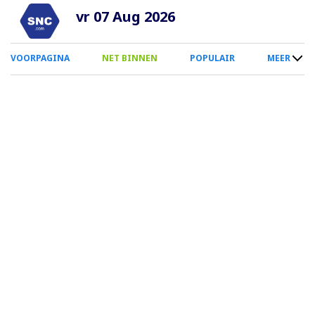
Overslaan
vr 07 Aug 2026
en
naar
0
VOORPAGINA
NET BINNEN
POPULAIR
MEER
de
Smartphone
inhoud
Menu
gaan