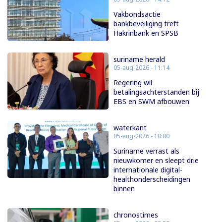
Vakbondsactie
bankbeveiliging treft
Hakrinbank en SPSB
suriname herald
05-aug-2026 - 11:14
Regering wil
betalingsachterstanden bij
EBS en SWM afbouwen
waterkant
05-aug-2026 - 10:00
Suriname verrast als
nieuwkomer en sleept drie
internationale digital-
healthonderscheidingen
binnen
chronostimes