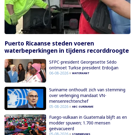
Puerto Ricaanse steden voeren
waterbeperkingen in tijdens recorddroogte
SFPC-president Georgesette Sédo
ontmoet Turkse president Erdoğan
06-08-2026
WATERKANT
Suriname onthoudt zich van stemming
over verlenging mandaat VN-
mensenrechtenchef
05-08-2026
ABC-SURINAME
Fuego-vulkaan in Guatemala blijft as en
modder spuwen; 1.700 mensen
geëvacueerd
05-08-2026
STARNIEUWS