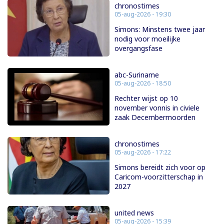
chronostimes
05-aug-2026 - 19:30
Simons: Minstens twee jaar
nodig voor moeilijke
overgangsfase
abc-Suriname
05-aug-2026 - 18:50
Rechter wijst op 10
november vonnis in civiele
zaak Decembermoorden
chronostimes
05-aug-2026 - 17:22
Simons bereidt zich voor op
Caricom-voorzitterschap in
2027
united news
05-aug-2026 - 15:39