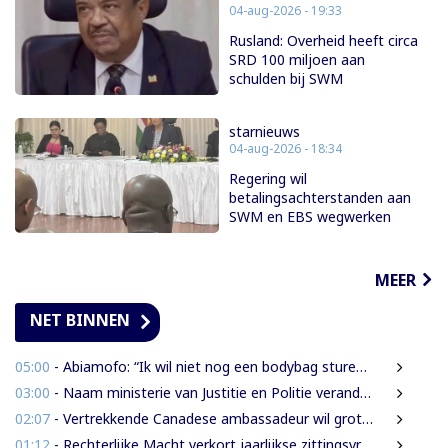
04-aug-2026 - 19:33
Rusland: Overheid heeft circa
SRD 100 miljoen aan
schulden bij SWM
starnieuws
04-aug-2026 - 18:34
Regering wil
betalingsachterstanden aan
SWM en EBS wegwerken
MEER
NET BINNEN
05:00
- Abiamofo: “Ik wil niet nog een bodybag sturen naar dat gebied”
03:00
- Naam ministerie van Justitie en Politie verandert naar Justitie en Veiligheid
02:07
- Vertrekkende Canadese ambassadeur wil grotere rol voor Canada in Suriname
01:12
- Rechterlijke Macht verkort jaarlijkse zittingsvrije periode naar één maand