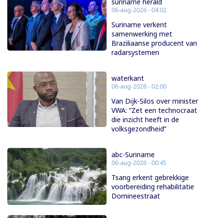
suriname herald
06-aug-2026 - 04:02
Suriname verkent
samenwerking met
Braziliaanse producent van
radarsystemen
waterkant
06-aug-2026 - 02:00
Van Dijk-Silos over minister
VWA: “Zet een technocraat
die inzicht heeft in de
volksgezondheid”
abc-Suriname
06-aug-2026 - 00:45
Tsang erkent gebrekkige
voorbereiding rehabilitatie
Domineestraat