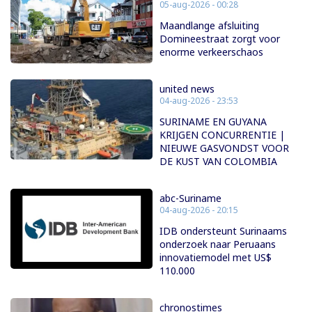
05-aug-2026 - 00:28
Maandlange afsluiting
Domineestraat zorgt voor
enorme verkeerschaos
united news
04-aug-2026 - 23:53
SURINAME EN GUYANA
KRIJGEN CONCURRENTIE |
NIEUWE GASVONDST VOOR
DE KUST VAN COLOMBIA
abc-Suriname
04-aug-2026 - 20:15
IDB ondersteunt Surinaams
onderzoek naar Peruaans
innovatiemodel met US$
110.000
chronostimes