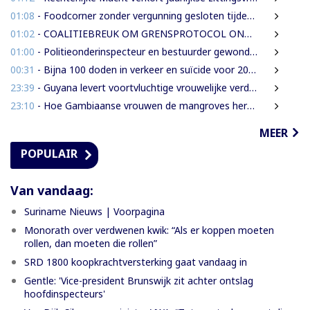
01:08
- Foodcorner zonder vergunning gesloten tijdens derde dag integrale controles
01:02
- COALITIEBREUK OM GRENSPROTOCOL ONWAARSCHIJNLIJK
01:00
- Politieonderinspecteur en bestuurder gewond nadat auto over de kop slaat
00:31
- Bijna 100 doden in verkeer en suïcide voor 2026 is veel te veel’, zegt Lau
23:39
- Guyana levert voortvluchtige vrouwelijke verdachte in mensenhandel uit aan Suriname
23:10
- Hoe Gambiaanse vrouwen de mangroves herstellen die Banjul beschermen
MEER
POPULAIR
Van vandaag:
Suriname Nieuws | Voorpagina
Monorath over verdwenen kwik: “Als er koppen moeten
rollen, dan moeten die rollen”
SRD 1800 koopkrachtversterking gaat vandaag in
Gentle: 'Vice-president Brunswijk zit achter ontslag
hoofdinspecteurs'