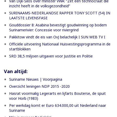
Van Dijk-Silos over minister VWA: “Zet een technocraat die
inzicht heeft in de volksgezondheid”
SURINAAMS-NEDERLANDSE RAPPER TONY SCOTT (54) IN
LAATSTE LEVENSFASE
Gouddossier 8: Asabina bevestigt goudwinning op bodem
Surinamerivier: Concessie voor riviergrind
Pakkitow vindt de eis van OvJ belachelijk I SUN WEB TV I
Officiële uitvoering Nationaal Huisvestingsprogramma in de
startblokken
SRD 38,5 miljoen uitgaven voor Justitie en Politie
Van altijd:
Suriname Nieuws | Voorpagina
Overzicht leningen NDP 2015 -2020
Hasrat voormalig Legerarts en lijfarts Bouterse, de spuit
voor Horb (1983)
Per werkdag komt er Euro 634.000,00 uit Nederland naar
Suriname