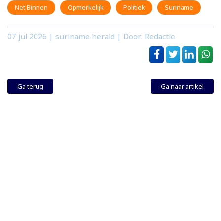
Net Binnen
Opmerkelijk
Politiek
Suriname
07 jul 2026
| suriname herald | Door: Redactie
Ga terug
Ga naar artikel