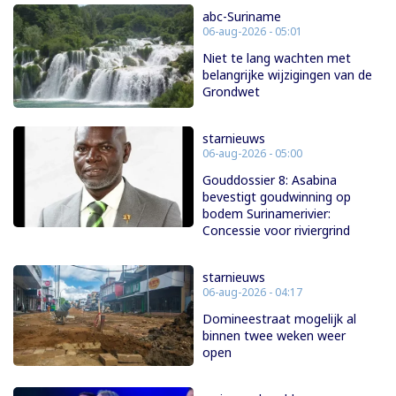
abc-Suriname
06-aug-2026 - 05:01
Niet te lang wachten met
belangrijke wijzigingen van de
Grondwet
starnieuws
06-aug-2026 - 05:00
Gouddossier 8: Asabina
bevestigt goudwinning op
bodem Surinamerivier:
Concessie voor riviergrind
starnieuws
06-aug-2026 - 04:17
Domineestraat mogelijk al
binnen twee weken weer
open