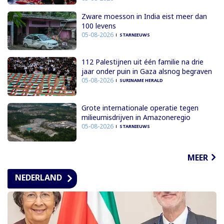
Zware moesson in India eist meer dan
100 levens
05-08-2026
STARNIEUWS
112 Palestijnen uit één familie na drie
jaar onder puin in Gaza alsnog begraven
05-08-2026
SURINAME HERALD
Grote internationale operatie tegen
milieumisdrijven in Amazoneregio
05-08-2026
STARNIEUWS
MEER
NEDERLAND