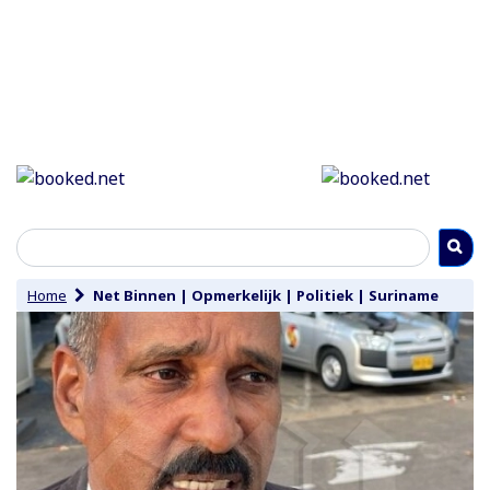
Home
Net Binnen
|
Opmerkelijk
|
Politiek
|
Suriname