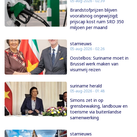
05-aug-2026 - 02:39
Brandstofprijzen blijven
vooralsnog ongewijzigd;
prijscap kost ruim SRD 350
miljoen per maand
starnieuws
05-aug-2026 - 02:26
Oostelbos: Suriname moet in
Brussel werk maken van
visumvrij reizen
suriname herald
05-aug-2026 - 01:48
Simons zet in op
grensbewaking, landbouw en
toerisme via buitenlandse
samenwerking
starnieuws