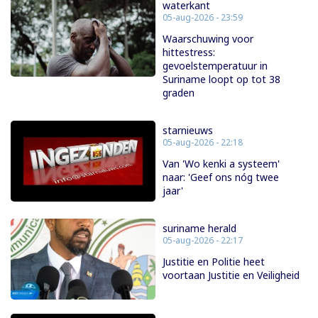
waterkant
05-aug-2026 - 23:59
Waarschuwing voor
hittestress:
gevoelstemperatuur in
Suriname loopt op tot 38
graden
starnieuws
05-aug-2026 - 22:18
Van 'Wo kenki a systeem'
naar: 'Geef ons nóg twee
jaar'
suriname herald
05-aug-2026 - 22:17
Justitie en Politie heet
voortaan Justitie en Veiligheid