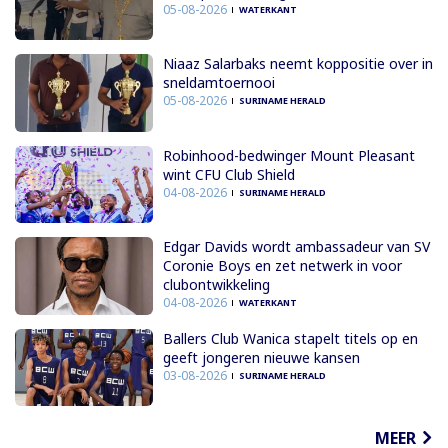
05-08-2026
WATERKANT
Niaaz Salarbaks neemt koppositie over in
sneldamtoernooi
05-08-2026
SURINAME HERALD
Robinhood-bedwinger Mount Pleasant
wint CFU Club Shield
04-08-2026
SURINAME HERALD
Edgar Davids wordt ambassadeur van SV
Coronie Boys en zet netwerk in voor
clubontwikkeling
04-08-2026
WATERKANT
Ballers Club Wanica stapelt titels op en
geeft jongeren nieuwe kansen
03-08-2026
SURINAME HERALD
MEER