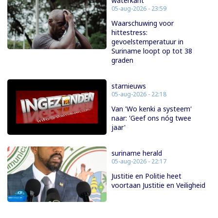
waterkant
05-aug-2026 - 23:59
Waarschuwing voor
hittestress:
gevoelstemperatuur in
Suriname loopt op tot 38
graden
starnieuws
05-aug-2026 - 22:18
Van 'Wo kenki a systeem'
naar: 'Geef ons nóg twee
jaar'
suriname herald
05-aug-2026 - 22:17
Justitie en Politie heet
voortaan Justitie en Veiligheid