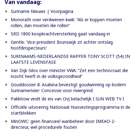
Van vandaag:
Suriname Nieuws | Voorpagina
Monorath over verdwenen kwik: “Als er koppen moeten
rollen, dan moeten die rollen”
SRD 1800 koopkrachtversterking gaat vandaag in
Gentle: 'Vice-president Brunswijk zit achter ontslag
hoofdinspecteurs'
SURINAAMS-NEDERLANDSE RAPPER TONY SCOTT (54) IN
LAATSTE LEVENSFASE
Van Dijk-Silos over minister VWA: “Zet een technocraat die
inzicht heeft in de volksgezondheid”
Gouddossier 8: Asabina bevestigt goudwinning op bodem
Surinamerivier: Concessie voor riviergrind
Pakkitow vindt de eis van OvJ belachelijk I SUN WEB TV I
Officiële uitvoering Nationaal Huisvestingsprogramma in de
startblokken
MinOWC: geen financieel wanbeheer door IMEAO-2-
directeur, wel procedurele fouten