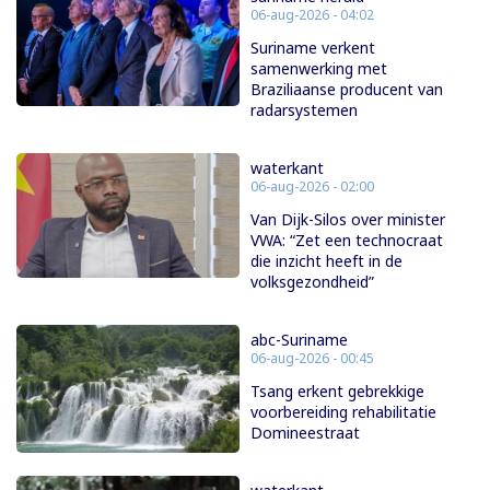
06-aug-2026 - 04:02
Suriname verkent
samenwerking met
Braziliaanse producent van
radarsystemen
waterkant
06-aug-2026 - 02:00
Van Dijk-Silos over minister
VWA: “Zet een technocraat
die inzicht heeft in de
volksgezondheid”
abc-Suriname
06-aug-2026 - 00:45
Tsang erkent gebrekkige
voorbereiding rehabilitatie
Domineestraat