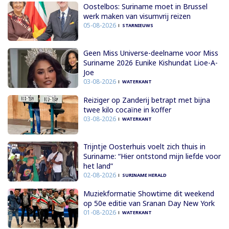
Oostelbos: Suriname moet in Brussel
werk maken van visumvrij reizen
05-08-2026
STARNIEUWS
Geen Miss Universe-deelname voor Miss
Suriname 2026 Eunike Kishundat Lioe-A-
Joe
03-08-2026
WATERKANT
Reiziger op Zanderij betrapt met bijna
twee kilo cocaïne in koffer
03-08-2026
WATERKANT
Trijntje Oosterhuis voelt zich thuis in
Suriname: “Hier ontstond mijn liefde voor
het land”
02-08-2026
SURINAME HERALD
Muziekformatie Showtime dit weekend
op 50e editie van Sranan Day New York
01-08-2026
WATERKANT