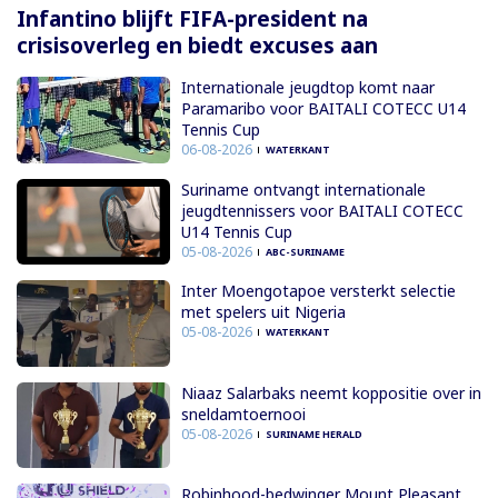
Infantino blijft FIFA-president na
crisisoverleg en biedt excuses aan
Internationale jeugdtop komt naar
Paramaribo voor BAITALI COTECC U14
Tennis Cup
06-08-2026
WATERKANT
Suriname ontvangt internationale
jeugdtennissers voor BAITALI COTECC
U14 Tennis Cup
05-08-2026
ABC-SURINAME
Inter Moengotapoe versterkt selectie
met spelers uit Nigeria
05-08-2026
WATERKANT
Niaaz Salarbaks neemt koppositie over in
sneldamtoernooi
05-08-2026
SURINAME HERALD
Robinhood-bedwinger Mount Pleasant