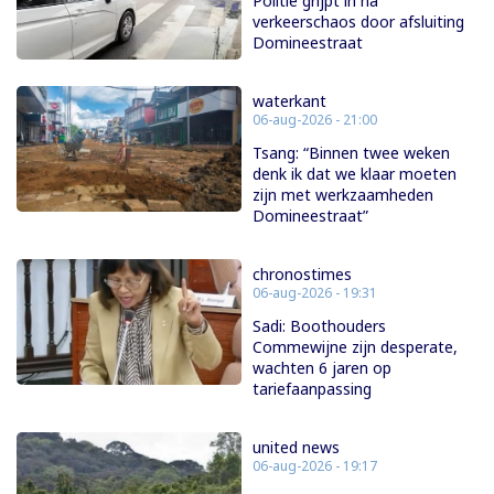
Politie grijpt in na
verkeerschaos door afsluiting
Domineestraat
waterkant
06-aug-2026 - 21:00
Tsang: “Binnen twee weken
denk ik dat we klaar moeten
zijn met werkzaamheden
Domineestraat”
chronostimes
06-aug-2026 - 19:31
Sadi: Boothouders
Commewijne zijn desperate,
wachten 6 jaren op
tariefaanpassing
united news
06-aug-2026 - 19:17