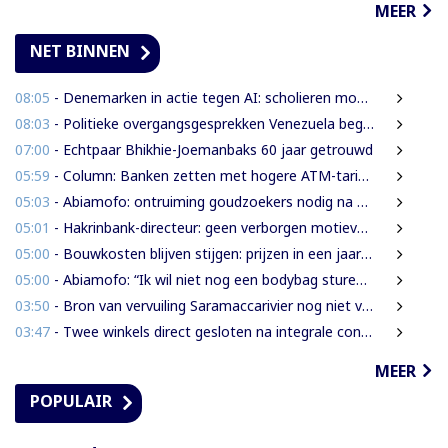
MEER
NET BINNEN
08:05
- Denemarken in actie tegen AI: scholieren moeten extra mondelinge examens doen
08:03
- Politieke overgangsgesprekken Venezuela beginnen zonder Machado
07:00
- Echtpaar Bhikhie-Joemanbaks 60 jaar getrouwd
05:59
- Column: Banken zetten met hogere ATM-tarieven digitale economie op achterstand
05:03
- Abiamofo: ontruiming goudzoekers nodig na dodelijke risico’s in Moeroekreek en 21 Bergi
05:01
- Hakrinbank-directeur: geen verborgen motieven bij verkoop DSB-belang
05:00
- Bouwkosten blijven stijgen: prijzen in een jaar tijd gemiddeld 7,3% hoger
05:00
- Abiamofo: “Ik wil niet nog een bodybag sturen naar dat gebied”
03:50
- Bron van vervuiling Saramaccarivier nog niet vastgesteld, onderzoek in afrondende fase
03:47
- Twee winkels direct gesloten na integrale controle in Houttuin
MEER
POPULAIR