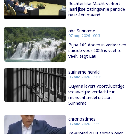
Rechterlijke Macht verkort
jaarlijkse zittingsvrije periode
naar één maand
abc-Suriname
07-aug-2026 - 00:31
Bijna 100 doden in verkeer en
suïcide voor 2026 is veel te
veel’, zegt Lau
suriname herald
06-aug-2026 - 23:39
Guyana levert voortvluchtige
vrouwelijke verdachte in
mensenhandel uit aan
Suriname
chronostimes
06-aug-2026 - 22:10
Pawiroredjo uit zorgen over