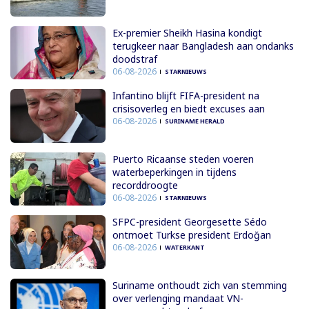
Ex-premier Sheikh Hasina kondigt
terugkeer naar Bangladesh aan ondanks
doodstraf
06-08-2026
STARNIEUWS
Infantino blijft FIFA-president na
crisisoverleg en biedt excuses aan
06-08-2026
SURINAME HERALD
Puerto Ricaanse steden voeren
waterbeperkingen in tijdens
recorddroogte
06-08-2026
STARNIEUWS
SFPC-president Georgesette Sédo
ontmoet Turkse president Erdoğan
06-08-2026
WATERKANT
Suriname onthoudt zich van stemming
over verlenging mandaat VN-