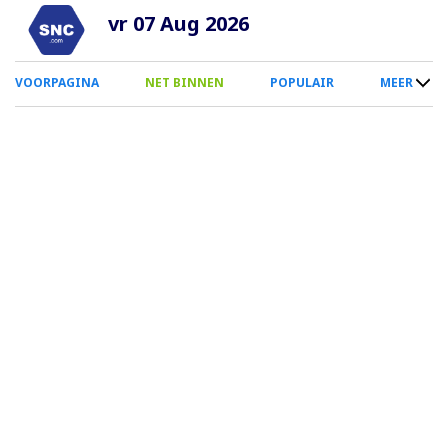
Overslaan
vr 07 Aug 2026
en
naar
0
VOORPAGINA
NET BINNEN
POPULAIR
MEER
de
Smartphone
inhoud
Menu
gaan