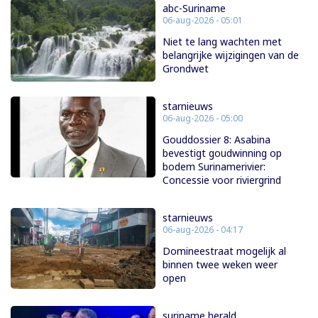
abc-Suriname
06-aug-2026 - 05:01
Niet te lang wachten met
belangrijke wijzigingen van de
Grondwet
starnieuws
06-aug-2026 - 05:00
Gouddossier 8: Asabina
bevestigt goudwinning op
bodem Surinamerivier:
Concessie voor riviergrind
starnieuws
06-aug-2026 - 04:17
Domineestraat mogelijk al
binnen twee weken weer
open
suriname herald