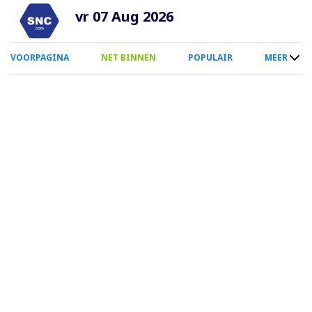
Overslaan
vr 07 Aug 2026
en
naar
0
VOORPAGINA
NET BINNEN
POPULAIR
MEER
de
Smartphone
inhoud
Menu
gaan