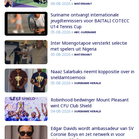
06-08-2026
WATERKANT
Suriname ontvangt internationale
jeugdtennissers voor BAITALI COTECC
U14 Tennis Cup
05-08-2026
ABC-SURINAME
Inter Moengotapoe versterkt selectie
met spelers uit Nigeria
05-08-2026
WATERKANT
Niaaz Salarbaks neemt koppositie over in
sneldamtoernooi
05-08-2026
SURINAME HERALD
Robinhood-bedwinger Mount Pleasant
wint CFU Club Shield
04-08-2026
SURINAME HERALD
Edgar Davids wordt ambassadeur van SV
Coronie Boys en zet netwerk in voor