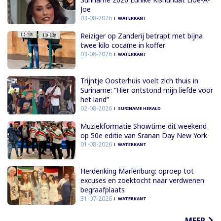
Joe
03-08-2026
WATERKANT
Reiziger op Zanderij betrapt met bijna
twee kilo cocaïne in koffer
03-08-2026
WATERKANT
Trijntje Oosterhuis voelt zich thuis in
Suriname: “Hier ontstond mijn liefde voor
het land”
02-08-2026
SURINAME HERALD
Muziekformatie Showtime dit weekend
op 50e editie van Sranan Day New York
01-08-2026
WATERKANT
Herdenking Mariënburg: oproep tot
excuses en zoektocht naar verdwenen
begraafplaats
31-07-2026
WATERKANT
MEER