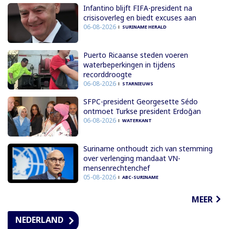
Infantino blijft FIFA-president na
crisisoverleg en biedt excuses aan
06-08-2026
SURINAME HERALD
Puerto Ricaanse steden voeren
waterbeperkingen in tijdens
recorddroogte
06-08-2026
STARNIEUWS
SFPC-president Georgesette Sédo
ontmoet Turkse president Erdoğan
06-08-2026
WATERKANT
Suriname onthoudt zich van stemming
over verlenging mandaat VN-
mensenrechtenchef
05-08-2026
ABC-SURINAME
MEER
NEDERLAND