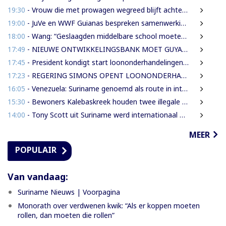
19:30
- Vrouw die met prowagen wegreed blijft achter tralies
19:00
- JuVe en WWF Guianas bespreken samenwerking rond natuurbescherming
18:00
- Wang: “Geslaagden middelbare school moeten 450 SRD betalen om diploma te ontvangen”
17:49
- NIEUWE ONTWIKKELINGSBANK MOET GUYANESE BEDRIJVEN KLAARSTOMEN OM BUITENLANDSE BEDRIJVEN TE VERVANGEN
17:45
- President kondigt start loononderhandelingen met vakbonden aan
17:23
- REGERING SIMONS OPENT LOONONDERHANDELINGEN MET OVERHEIDSVAKBONDEN NA LICHTE FINANCIËLE ADEMRUIMTE
16:05
- Venezuela: Suriname genoemd als route in internationale cocaïnesmokkel naar Europa
15:30
- Bewoners Kalebaskreek houden twee illegale vreemdelingen aan met vuurwapen en communicatieapparatuur
14:00
- Tony Scott uit Suriname werd internationaal bekend door zijn hiphouse muziek
MEER
POPULAIR
Van vandaag:
Suriname Nieuws | Voorpagina
Monorath over verdwenen kwik: “Als er koppen moeten
rollen, dan moeten die rollen”