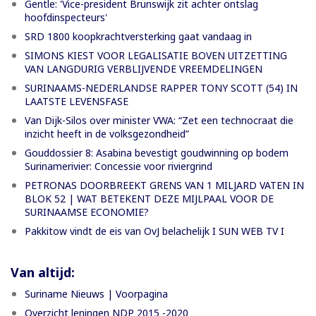
Gentle: 'Vice-president Brunswijk zit achter ontslag
hoofdinspecteurs'
SRD 1800 koopkrachtversterking gaat vandaag in
SIMONS KIEST VOOR LEGALISATIE BOVEN UITZETTING
VAN LANGDURIG VERBLIJVENDE VREEMDELINGEN
SURINAAMS-NEDERLANDSE RAPPER TONY SCOTT (54) IN
LAATSTE LEVENSFASE
Van Dijk-Silos over minister VWA: “Zet een technocraat die
inzicht heeft in de volksgezondheid”
Gouddossier 8: Asabina bevestigt goudwinning op bodem
Surinamerivier: Concessie voor riviergrind
PETRONAS DOORBREEKT GRENS VAN 1 MILJARD VATEN IN
BLOK 52 | WAT BETEKENT DEZE MIJLPAAL VOOR DE
SURINAAMSE ECONOMIE?
Pakkitow vindt de eis van OvJ belachelijk I SUN WEB TV I
Van altijd:
Suriname Nieuws | Voorpagina
Overzicht leningen NDP 2015 -2020