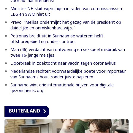
voor 50 jaar Srefidensi
Minister NH sluit wijzigingen in raden van commissarissen
EBS en SWM niet uit
Prevo: “Mellisa ondermijnt het gezag van de president op
duidelijke en onmiskenbare wijze”
Petronas breidt uit in Surinaamse wateren: helft
offshoregebied nu onder contract
Man (46) verdacht van ontvoering en seksueel misbruik van
twee 16-jarige meisjes
Doorbraak in zoektocht naar vaccin tegen coronavirus
Nederlandse rechter: voorwaardelijke boete voor importeur
van Surinaams hout zonder juiste papieren
Suriname wint drie internationale prijzen voor digitale
gezondheidszorg
BUITENLAND