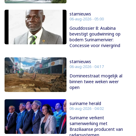
starnieuws
06-aug-2026 - 05:00
Gouddossier 8: Asabina
bevestigt goudwinning op
bodem Surinamerivier:
Concessie voor riviergrind
starnieuws
06-aug-2026 - 04:17
Domineestraat mogelijk al
binnen twee weken weer
open
suriname herald
06-aug-2026 - 04:02
Suriname verkent
samenwerking met
Braziliaanse producent van
radarsystemen