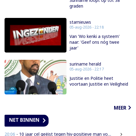
Suriname loopt op tot 38
graden
starnieuws
05-aug-2026 - 22:18
Van 'Wo kenki a systeem'
naar: 'Geef ons nóg twee
jaar'
suriname herald
05-aug-2026 - 22:17
Justitie en Politie heet
voortaan Justitie en Veiligheid
MEER
NET BINNEN
20:06
- 10 jaar cel geëist tegen hiv-positieve man voor vrijheidsberoving, mishandeling en verkrachting van sekswerkster