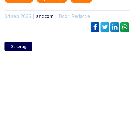
04 sep 2025
|
snc.com
| Door: Redactie
Ga terug