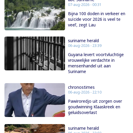
07-aug-2026 - 00:31
Bijna 100 doden in verkeer en
suïcide voor 2026 is veel te
veel’, zegt Lau
suriname herald
06-aug-2026 - 23:39
Guyana levert voortvluchtige
vrouwelijke verdachte in
mensenhandel uit aan
Suriname
chronostimes
06-aug-2026 - 22:10
Pawiroredjo uit zorgen over
goudwinning Klaaskreek en
geluidsoverlast
suriname herald