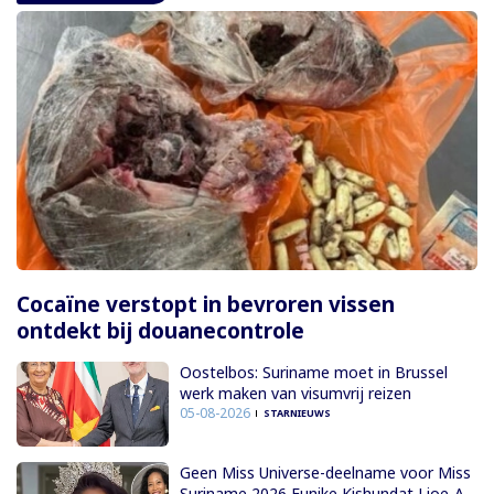
Cocaïne verstopt in bevroren vissen
ontdekt bij douanecontrole
Oostelbos: Suriname moet in Brussel
werk maken van visumvrij reizen
05-08-2026
STARNIEUWS
Geen Miss Universe-deelname voor Miss
Suriname 2026 Eunike Kishundat Lioe-A-