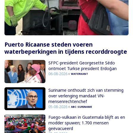
Puerto Ricaanse steden voeren
waterbeperkingen in tijdens recorddroogte
SFPC-president Georgesette Sédo
ontmoet Turkse president Erdoğan
06-08-2026
WATERKANT
Suriname onthoudt zich van stemming
over verlenging mandaat VN-
mensenrechtenchef
05-08-2026
ABC-SURINAME
Fuego-vulkaan in Guatemala blijft as en
modder spuwen; 1.700 mensen
geëvacueerd