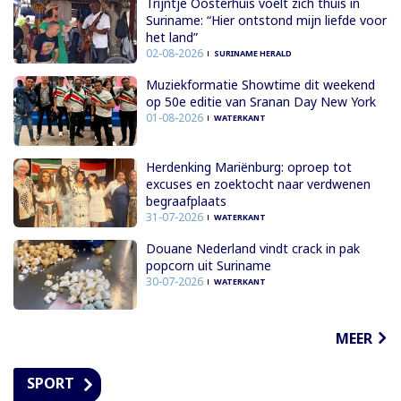
Trijntje Oosterhuis voelt zich thuis in
Suriname: “Hier ontstond mijn liefde voor
het land”
02-08-2026
SURINAME HERALD
Muziekformatie Showtime dit weekend
op 50e editie van Sranan Day New York
01-08-2026
WATERKANT
Herdenking Mariënburg: oproep tot
excuses en zoektocht naar verdwenen
begraafplaats
31-07-2026
WATERKANT
Douane Nederland vindt crack in pak
popcorn uit Suriname
30-07-2026
WATERKANT
MEER
SPORT