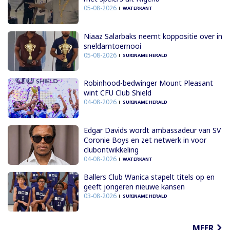
05-08-2026
WATERKANT
Niaaz Salarbaks neemt koppositie over in
sneldamtoernooi
05-08-2026
SURINAME HERALD
Robinhood-bedwinger Mount Pleasant
wint CFU Club Shield
04-08-2026
SURINAME HERALD
Edgar Davids wordt ambassadeur van SV
Coronie Boys en zet netwerk in voor
clubontwikkeling
04-08-2026
WATERKANT
Ballers Club Wanica stapelt titels op en
geeft jongeren nieuwe kansen
03-08-2026
SURINAME HERALD
MEER