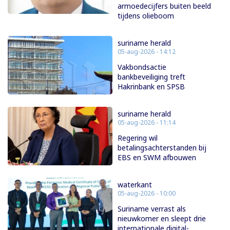
armoedecijfers buiten beeld
tijdens olieboom
suriname herald
05-aug-2026 - 14:12
Vakbondsactie
bankbeveiliging treft
Hakrinbank en SPSB
suriname herald
05-aug-2026 - 11:14
Regering wil
betalingsachterstanden bij
EBS en SWM afbouwen
waterkant
05-aug-2026 - 10:00
Suriname verrast als
nieuwkomer en sleept drie
internationale digital-