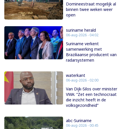
Domineestraat mogelijk al
binnen twee weken weer
open
suriname herald
06-aug-2026 - 04:02
Suriname verkent
samenwerking met
Braziliaanse producent van
radarsystemen
waterkant
06-aug-2026 - 02:00
Van Dijk-Silos over minister
VWA: “Zet een technocraat
die inzicht heeft in de
volksgezondheid”
abc-Suriname
06-aug-2026 - 00:45