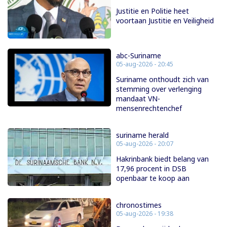
Justitie en Politie heet
voortaan Justitie en Veiligheid
abc-Suriname
05-aug-2026 - 20:45
Suriname onthoudt zich van
stemming over verlenging
mandaat VN-
mensenrechtenchef
suriname herald
05-aug-2026 - 20:07
Hakrinbank biedt belang van
17,96 procent in DSB
openbaar te koop aan
chronostimes
05-aug-2026 - 19:38