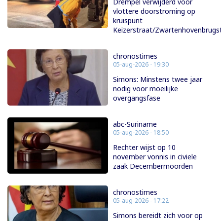
Drempel verwijderd voor
vlottere doorstroming op
kruispunt
Keizerstraat/Zwartenhovenbrugs
chronostimes
05-aug-2026 - 19:30
Simons: Minstens twee jaar
nodig voor moeilijke
overgangsfase
abc-Suriname
05-aug-2026 - 18:50
Rechter wijst op 10
november vonnis in civiele
zaak Decembermoorden
chronostimes
05-aug-2026 - 17:22
Simons bereidt zich voor op