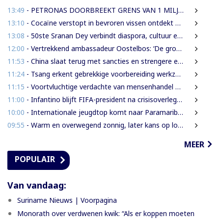
13:49
- PETRONAS DOORBREEKT GRENS VAN 1 MILJARD VATEN IN BLOK 52 | WAT BETEKENT DEZE MIJLPAAL VOOR DE SURINAAMSE ECONOMIE?
13:10
- Cocaïne verstopt in bevroren vissen ontdekt bij douanecontrole
13:08
- 50ste Sranan Dey verbindt diaspora, cultuur en ondernemerschap in New York
12:00
- Vertrekkend ambassadeur Oostelbos: ‘De grootste rijkdom van Suriname zijn de mensen’
11:53
- China slaat terug met sancties en strengere exportregels in handelsconflict met VS
11:24
- Tsang erkent gebrekkige voorbereiding werkzaamheden Domineestraat
11:15
- Voortvluchtige verdachte van mensenhandel uitgeleverd door Guyana
11:00
- Infantino blijft FIFA-president na crisisoverleg en biedt excuses aan
10:00
- Internationale jeugdtop komt naar Paramaribo voor BAITALI COTECC U14 Tennis Cup
09:55
- Warm en overwegend zonnig, later kans op lokale onweersbuien
MEER
POPULAIR
Van vandaag:
Suriname Nieuws | Voorpagina
Monorath over verdwenen kwik: “Als er koppen moeten