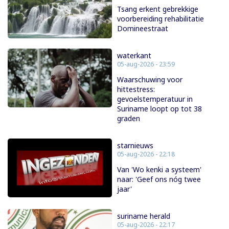
Tsang erkent gebrekkige
voorbereiding rehabilitatie
Domineestraat
waterkant
05-aug-2026 - 23:59
Waarschuwing voor
hittestress:
gevoelstemperatuur in
Suriname loopt op tot 38
graden
starnieuws
05-aug-2026 - 22:18
Van 'Wo kenki a systeem'
naar: 'Geef ons nóg twee
jaar'
suriname herald
05-aug-2026 - 22:17