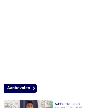
Aanbevolen
suriname herald
06-aug-2026 - 05:01