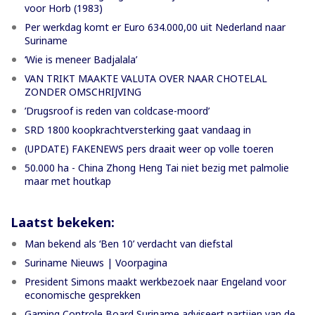
voor Horb (1983)
Per werkdag komt er Euro 634.000,00 uit Nederland naar
Suriname
‘Wie is meneer Badjalala’
VAN TRIKT MAAKTE VALUTA OVER NAAR CHOTELAL
ZONDER OMSCHRIJVING
’Drugsroof is reden van coldcase-moord’
SRD 1800 koopkrachtversterking gaat vandaag in
(UPDATE) FAKENEWS pers draait weer op volle toeren
50.000 ha - China Zhong Heng Tai niet bezig met palmolie
maar met houtkap
Laatst bekeken:
Man bekend als ‘Ben 10’ verdacht van diefstal
Suriname Nieuws | Voorpagina
President Simons maakt werkbezoek naar Engeland voor
economische gesprekken
Gaming Controle Board Suriname adviseert partijen van de