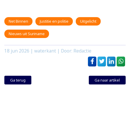
Net Binnen
Justitie en politie
Uitgelicht
Nieuws uit Suriname
18 jun 2026
| waterkant | Door: Redactie
Ga terug
Ga naar artikel