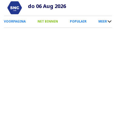
Overslaan
do 06 Aug 2026
en
naar
0
VOORPAGINA
NET BINNEN
POPULAIR
MEER
de
Smartphone
inhoud
Menu
gaan