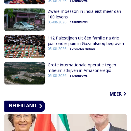
05-08-2026
STARNIEUWS
Zware moesson in India eist meer dan
100 levens
05-08-2026
STARNIEUWS
112 Palestijnen uit één familie na drie
jaar onder puin in Gaza alsnog begraven
05-08-2026
SURINAME HERALD
Grote internationale operatie tegen
milieumisdrijven in Amazoneregio
05-08-2026
STARNIEUWS
MEER
NEDERLAND