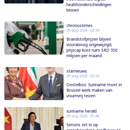
healthonderscheidingen
binnen
chronostimes
05-aug-2026 - 02:39
Brandstofprijzen blijven
vooralsnog ongewijzigd;
prijscap kost ruim SRD 350
miljoen per maand
starnieuws
05-aug-2026 - 02:26
Oostelbos: Suriname moet in
Brussel werk maken van
visumvrij reizen
suriname herald
05-aug-2026 - 01:48
Simons zet in op