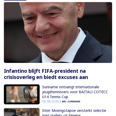
Infantino blijft FIFA-president na
crisisoverleg en biedt excuses aan
Suriname ontvangt internationale
jeugdtennissers voor BAITALI COTECC
U14 Tennis Cup
05-08-2026
ABC-SURINAME
Inter Moengotapoe versterkt selectie
met spelers uit Nigeria