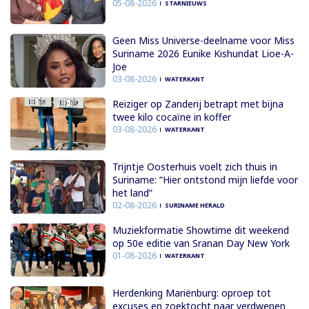
05-08-2026
STARNIEUWS
Geen Miss Universe-deelname voor Miss
Suriname 2026 Eunike Kishundat Lioe-A-
Joe
03-08-2026
WATERKANT
Reiziger op Zanderij betrapt met bijna
twee kilo cocaïne in koffer
03-08-2026
WATERKANT
Trijntje Oosterhuis voelt zich thuis in
Suriname: “Hier ontstond mijn liefde voor
het land”
02-08-2026
SURINAME HERALD
Muziekformatie Showtime dit weekend
op 50e editie van Sranan Day New York
01-08-2026
WATERKANT
Herdenking Mariënburg: oproep tot
excuses en zoektocht naar verdwenen