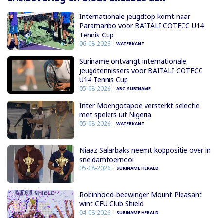
Internationale jeugdtop komt naar
Paramaribo voor BAITALI COTECC U14
Tennis Cup
06-08-2026
WATERKANT
Suriname ontvangt internationale
jeugdtennissers voor BAITALI COTECC
U14 Tennis Cup
05-08-2026
ABC-SURINAME
Inter Moengotapoe versterkt selectie
met spelers uit Nigeria
05-08-2026
WATERKANT
Niaaz Salarbaks neemt koppositie over in
sneldamtoernooi
05-08-2026
SURINAME HERALD
Robinhood-bedwinger Mount Pleasant
wint CFU Club Shield
04-08-2026
SURINAME HERALD