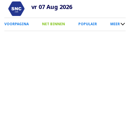
Overslaan
vr 07 Aug 2026
en
naar
0
VOORPAGINA
NET BINNEN
POPULAIR
MEER
de
Smartphone
inhoud
Menu
gaan