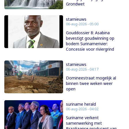
Grondwet
starnieuws
06-aug-2026 - 05:00
Gouddossier 8: Asabina
bevestigt goudwinning op
bodem Surinamerivier:
Concessie voor riviergrind
starnieuws
06-aug-2026 - 04:17
Domineestraat mogelijk al
binnen twee weken weer
open
suriname herald
06-aug-2026 - 04:02
Suriname verkent
samenwerking met
Braziliaanse producent van