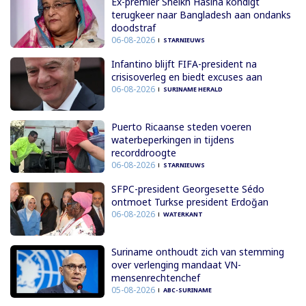
Ex-premier Sheikh Hasina kondigt
terugkeer naar Bangladesh aan ondanks
doodstraf
06-08-2026
STARNIEUWS
Infantino blijft FIFA-president na
crisisoverleg en biedt excuses aan
06-08-2026
SURINAME HERALD
Puerto Ricaanse steden voeren
waterbeperkingen in tijdens
recorddroogte
06-08-2026
STARNIEUWS
SFPC-president Georgesette Sédo
ontmoet Turkse president Erdoğan
06-08-2026
WATERKANT
Suriname onthoudt zich van stemming
over verlenging mandaat VN-
mensenrechtenchef
05-08-2026
ABC-SURINAME