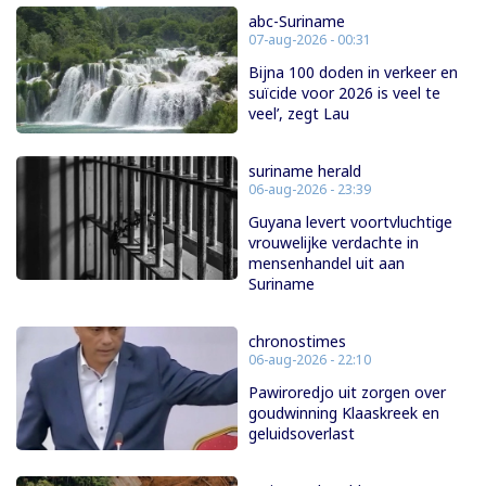
abc-Suriname
07-aug-2026 - 00:31
Bijna 100 doden in verkeer en
suïcide voor 2026 is veel te
veel’, zegt Lau
suriname herald
06-aug-2026 - 23:39
Guyana levert voortvluchtige
vrouwelijke verdachte in
mensenhandel uit aan
Suriname
chronostimes
06-aug-2026 - 22:10
Pawiroredjo uit zorgen over
goudwinning Klaaskreek en
geluidsoverlast