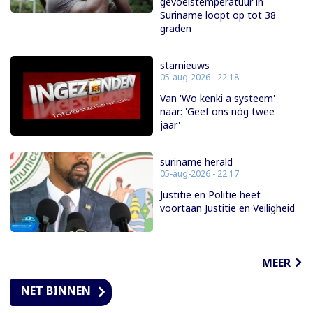
gevoelstemperatuur in
Suriname loopt op tot 38
graden
starnieuws
05-aug-2026 - 22:18
Van 'Wo kenki a systeem'
naar: 'Geef ons nóg twee
jaar'
suriname herald
05-aug-2026 - 22:17
Justitie en Politie heet
voortaan Justitie en Veiligheid
MEER
NET BINNEN