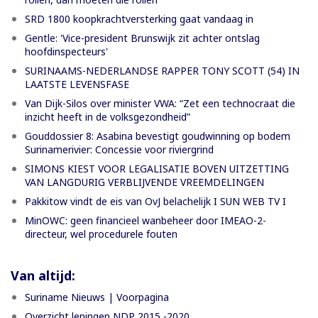
SRD 1800 koopkrachtversterking gaat vandaag in
Gentle: 'Vice-president Brunswijk zit achter ontslag
hoofdinspecteurs'
SURINAAMS-NEDERLANDSE RAPPER TONY SCOTT (54) IN
LAATSTE LEVENSFASE
Van Dijk-Silos over minister VWA: “Zet een technocraat die
inzicht heeft in de volksgezondheid”
Gouddossier 8: Asabina bevestigt goudwinning op bodem
Surinamerivier: Concessie voor riviergrind
SIMONS KIEST VOOR LEGALISATIE BOVEN UITZETTING
VAN LANGDURIG VERBLIJVENDE VREEMDELINGEN
Pakkitow vindt de eis van OvJ belachelijk I SUN WEB TV I
MinOWC: geen financieel wanbeheer door IMEAO-2-
directeur, wel procedurele fouten
Van altijd:
Suriname Nieuws | Voorpagina
Overzicht leningen NDP 2015 -2020