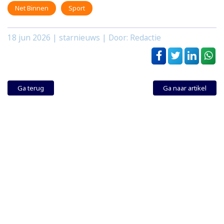
Net Binnen
Sport
18 jun 2026
| starnieuws | Door: Redactie
Ga terug
Ga naar artikel