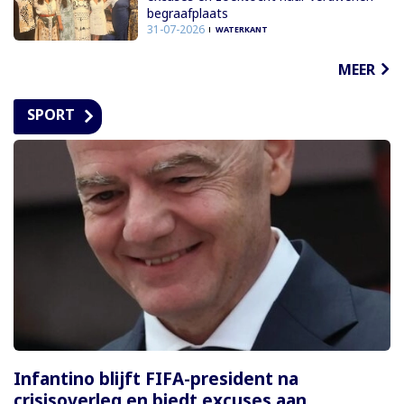
begraafplaats
31-07-2026
WATERKANT
MEER
SPORT
Infantino blijft FIFA-president na
crisisoverleg en biedt excuses aan