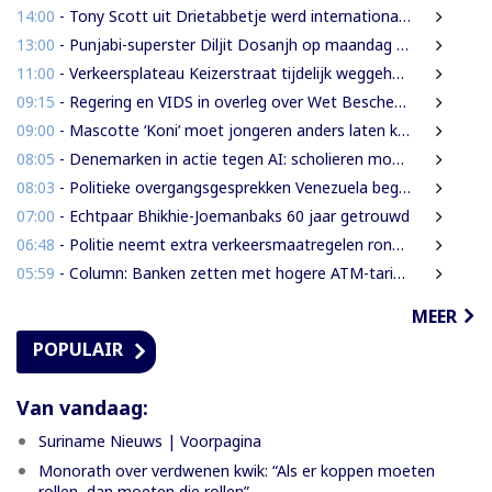
14:00
- Tony Scott uit Drietabbetje werd internationaal bekend door zijn hiphouse muziek
13:00
- Punjabi-superster Diljit Dosanjh op maandag 7 september in Ziggo Dome
11:00
- Verkeersplateau Keizerstraat tijdelijk weggehaald vanwege chaos rond Domineestraat
09:15
- Regering en VIDS in overleg over Wet Bescherming Woon- en Leefgebieden
09:00
- Mascotte ‘Koni’ moet jongeren anders laten kijken naar Surinaamse houtsector
08:05
- Denemarken in actie tegen AI: scholieren moeten extra mondelinge examens doen
08:03
- Politieke overgangsgesprekken Venezuela beginnen zonder Machado
07:00
- Echtpaar Bhikhie-Joemanbaks 60 jaar getrouwd
06:48
- Politie neemt extra verkeersmaatregelen rond afgesloten Domineestraat
05:59
- Column: Banken zetten met hogere ATM-tarieven digitale economie op achterstand
MEER
POPULAIR
Van vandaag:
Suriname Nieuws | Voorpagina
Monorath over verdwenen kwik: “Als er koppen moeten
rollen, dan moeten die rollen”