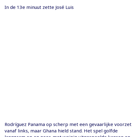
In de 13e minuut zette José Luis
Rodríguez Panama op scherp met een gevaarlijke voorzet
vanaf links, maar Ghana hield stand. Het spel golfde
langzaam op en neer, met weinig uitgespeelde kansen en