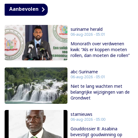
Aanbevolen
suriname herald
06-aug-2026 - 05:01
Monorath over verdwenen
kwik: “Als er koppen moeten
rollen, dan moeten die rollen”
abc-Suriname
06-aug-2026 - 05:01
Niet te lang wachten met
belangrijke wijzigingen van de
Grondwet
starnieuws
06-aug-2026 - 05:00
Gouddossier 8: Asabina
bevestigt goudwinning op