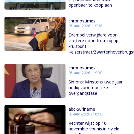
openbaar te koop aan
chronostimes
05-aug-2026 - 19:38
Drempel verwijderd voor
vlottere doorstroming op
kruispunt
Keizerstraat/Zwartenhovenbrugs
chronostimes
05-aug-2026 - 19:30
Simons: Minstens twee jaar
nodig voor moeilijke
overgangsfase
abc-Suriname
05-aug-2026 - 18:50
Rechter wijst op 10
november vonnis in civiele