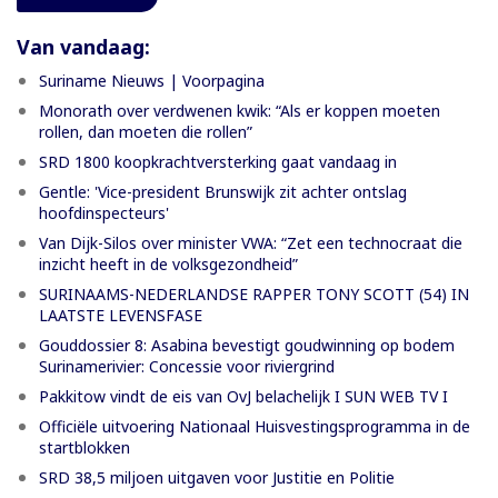
Van vandaag:
Suriname Nieuws | Voorpagina
Monorath over verdwenen kwik: “Als er koppen moeten
rollen, dan moeten die rollen”
SRD 1800 koopkrachtversterking gaat vandaag in
Gentle: 'Vice-president Brunswijk zit achter ontslag
hoofdinspecteurs'
Van Dijk-Silos over minister VWA: “Zet een technocraat die
inzicht heeft in de volksgezondheid”
SURINAAMS-NEDERLANDSE RAPPER TONY SCOTT (54) IN
LAATSTE LEVENSFASE
Gouddossier 8: Asabina bevestigt goudwinning op bodem
Surinamerivier: Concessie voor riviergrind
Pakkitow vindt de eis van OvJ belachelijk I SUN WEB TV I
Officiële uitvoering Nationaal Huisvestingsprogramma in de
startblokken
SRD 38,5 miljoen uitgaven voor Justitie en Politie