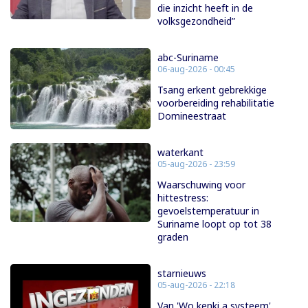
die inzicht heeft in de
volksgezondheid”
abc-Suriname
06-aug-2026 - 00:45
Tsang erkent gebrekkige
voorbereiding rehabilitatie
Domineestraat
waterkant
05-aug-2026 - 23:59
Waarschuwing voor
hittestress:
gevoelstemperatuur in
Suriname loopt op tot 38
graden
starnieuws
05-aug-2026 - 22:18
Van 'Wo kenki a systeem'