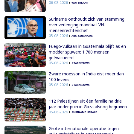
06-08-2026
WATERKANT
Suriname onthoudt zich van stemming
over verlenging mandaat VN-
mensenrechtenchef
05-08-2026
ABC-SURINAME
Fuego-vulkaan in Guatemala blijft as en
modder spuwen; 1.700 mensen
geëvacueerd
05-08-2026
STARNIEUWS
Zware moesson in India eist meer dan
100 levens
05-08-2026
STARNIEUWS
112 Palestijnen uit één familie na drie
jaar onder puin in Gaza alsnog begraven
05-08-2026
SURINAME HERALD
Grote internationale operatie tegen