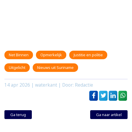
Net Binnen
Opmerkelijk
Justitie en politie
Uitgelicht
Nieuws uit Suriname
14 apr 2026
| waterkant | Door: Redactie
Ga terug
Ga naar artikel