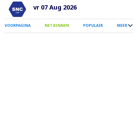
Overslaan
vr 07 Aug 2026
en
naar
0
VOORPAGINA
NET BINNEN
POPULAIR
MEER
de
Smartphone
inhoud
Menu
gaan