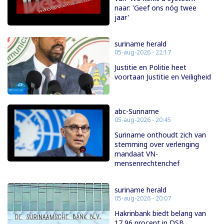
naar: 'Geef ons nóg twee
jaar'
suriname herald
05-aug-2026 - 22:17
Justitie en Politie heet
voortaan Justitie en Veiligheid
abc-Suriname
05-aug-2026 - 20:45
Suriname onthoudt zich van
stemming over verlenging
mandaat VN-
mensenrechtenchef
suriname herald
05-aug-2026 - 20:07
Hakrinbank biedt belang van
17,96 procent in DSB