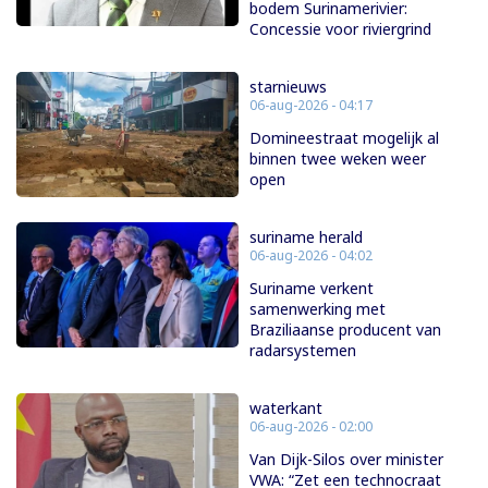
bodem Surinamerivier:
Concessie voor riviergrind
starnieuws
06-aug-2026 - 04:17
Domineestraat mogelijk al
binnen twee weken weer
open
suriname herald
06-aug-2026 - 04:02
Suriname verkent
samenwerking met
Braziliaanse producent van
radarsystemen
waterkant
06-aug-2026 - 02:00
Van Dijk-Silos over minister
VWA: “Zet een technocraat