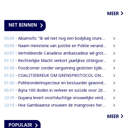
MEER
NET BINNEN
05:00
- Abiamofo: “Ik wil niet nog een bodybag sturen naar dat gebied”
03:00
- Naam ministerie van Justitie en Politie verandert naar Justitie en Veiligheid
02:07
- Vertrekkende Canadese ambassadeur wil grotere rol voor Canada in Suriname
01:12
- Rechterlijke Macht verkort jaarlijkse zittingsvrije periode naar één maand
01:08
- Foodcorner zonder vergunning gesloten tijdens derde dag integrale controles
01:02
- COALITIEBREUK OM GRENSPROTOCOL ONWAARSCHIJNLIJK
01:00
- Politieonderinspecteur en bestuurder gewond nadat auto over de kop slaat
00:31
- Bijna 100 doden in verkeer en suïcide voor 2026 is veel te veel’, zegt Lau
23:39
- Guyana levert voortvluchtige vrouwelijke verdachte in mensenhandel uit aan Suriname
23:10
- Hoe Gambiaanse vrouwen de mangroves herstellen die Banjul beschermen
MEER
POPULAIR