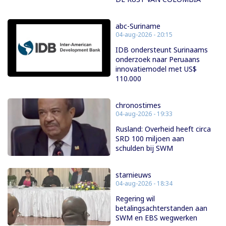
abc-Suriname
04-aug-2026 - 20:15
IDB ondersteunt Surinaams
onderzoek naar Peruaans
innovatiemodel met US$
110.000
chronostimes
04-aug-2026 - 19:33
Rusland: Overheid heeft circa
SRD 100 miljoen aan
schulden bij SWM
starnieuws
04-aug-2026 - 18:34
Regering wil
betalingsachterstanden aan
SWM en EBS wegwerken