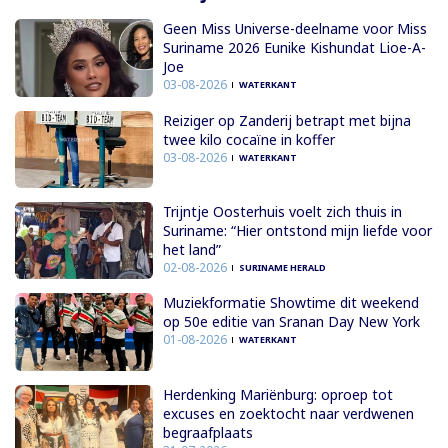
Geen Miss Universe-deelname voor Miss
Suriname 2026 Eunike Kishundat Lioe-A-
Joe
03-08-2026
WATERKANT
Reiziger op Zanderij betrapt met bijna
twee kilo cocaïne in koffer
03-08-2026
WATERKANT
Trijntje Oosterhuis voelt zich thuis in
Suriname: “Hier ontstond mijn liefde voor
het land”
02-08-2026
SURINAME HERALD
Muziekformatie Showtime dit weekend
op 50e editie van Sranan Day New York
01-08-2026
WATERKANT
Herdenking Mariënburg: oproep tot
excuses en zoektocht naar verdwenen
begraafplaats