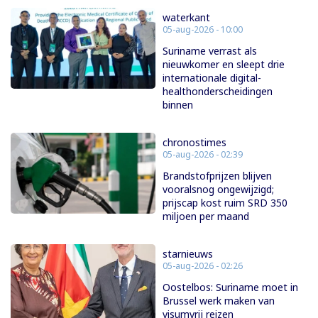
waterkant
05-aug-2026 - 10:00
Suriname verrast als
nieuwkomer en sleept drie
internationale digital-
healthonderscheidingen
binnen
chronostimes
05-aug-2026 - 02:39
Brandstofprijzen blijven
vooralsnog ongewijzigd;
prijscap kost ruim SRD 350
miljoen per maand
starnieuws
05-aug-2026 - 02:26
Oostelbos: Suriname moet in
Brussel werk maken van
visumvrij reizen