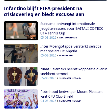
Infantino blijft FIFA-president na
crisisoverleg en biedt excuses aan
Suriname ontvangt internationale
jeugdtennissers voor BAITALI COTECC
U14 Tennis Cup
05-08-2026
ABC-SURINAME
Inter Moengotapoe versterkt selectie
met spelers uit Nigeria
05-08-2026
WATERKANT
Niaaz Salarbaks neemt koppositie over in
sneldamtoernooi
05-08-2026
SURINAME HERALD
Robinhood-bedwinger Mount Pleasant
wint CFU Club Shield
04-08-2026
SURINAME HERALD