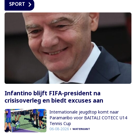
SPORT
Infantino blijft FIFA-president na
crisisoverleg en biedt excuses aan
Internationale jeugdtop komt naar
Paramaribo voor BAITALI COTECC U14
Tennis Cup
06-08-2026
WATERKANT