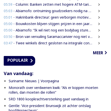
05:59
- Column: Banken zetten met hogere ATM-tarieven digitale economie op achterstand
05:03
- Abiamofo: ontruiming goudzoekers nodig na dodelijke risico’s in Moeroekreek en 21 Bergi
05:01
- Hakrinbank-directeur: geen verborgen motieven bij verkoop DSB-belang
05:00
- Bouwkosten blijven stijgen: prijzen in een jaar tijd gemiddeld 7,3% hoger
05:00
- Abiamofo: “Ik wil niet nog een bodybag sturen naar dat gebied”
03:50
- Bron van vervuiling Saramaccarivier nog niet vastgesteld, onderzoek in afrondende fase
03:47
- Twee winkels direct gesloten na integrale controle in Houttuin
MEER
POPULAIR
Van vandaag:
Suriname Nieuws | Voorpagina
Monorath over verdwenen kwik: “Als er koppen moeten
rollen, dan moeten die rollen”
SRD 1800 koopkrachtversterking gaat vandaag in
Gentle: 'Vice-president Brunswijk zit achter ontslag
hoofdinspecteurs'