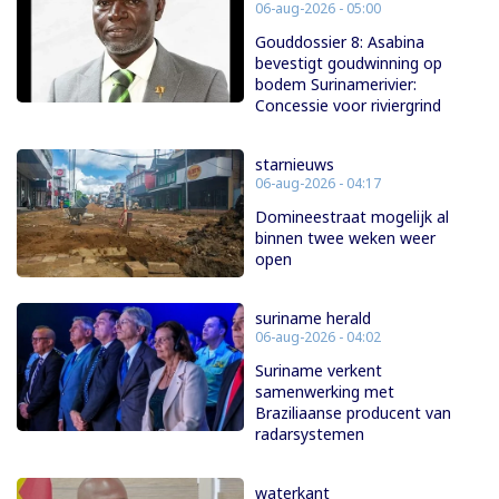
06-aug-2026 - 05:00
Gouddossier 8: Asabina
bevestigt goudwinning op
bodem Surinamerivier:
Concessie voor riviergrind
starnieuws
06-aug-2026 - 04:17
Domineestraat mogelijk al
binnen twee weken weer
open
suriname herald
06-aug-2026 - 04:02
Suriname verkent
samenwerking met
Braziliaanse producent van
radarsystemen
waterkant