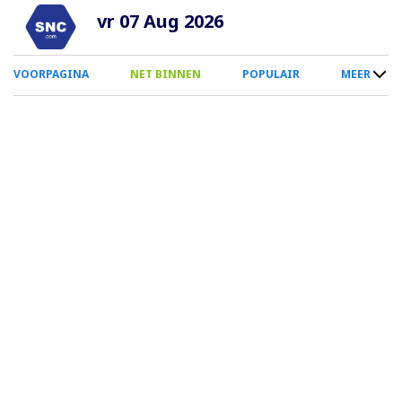
Overslaan
vr 07 Aug 2026
en
naar
0
VOORPAGINA
NET BINNEN
POPULAIR
MEER
de
Smartphone
inhoud
Menu
gaan