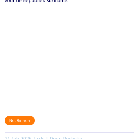
voor de Republiek Suriname.
Net Binnen
21 feb 2026
| cds | Door: Redactie