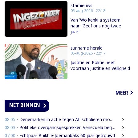
starnieuws
05-aug-2026 - 22:18
Van 'Wo kenki a systeem'
naar: 'Geef ons nóg twee
jaar'
suriname herald
05-aug-2026 - 22:17
Justitie en Politie heet
voortaan Justitie en Veiligheid
MEER
NET BINNEN
08:05
- Denemarken in actie tegen AI: scholieren moeten extra mondelinge examens doen
08:03
- Politieke overgangsgesprekken Venezuela beginnen zonder Machado
07:00
- Echtpaar Bhikhie-Joemanbaks 60 jaar getrouwd