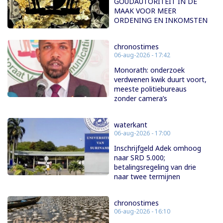
GOUDAUTORITEIT IN DE
MAAK VOOR MEER
ORDENING EN INKOMSTEN
chronostimes
06-aug-2026 - 17:42
Monorath: onderzoek
verdwenen kwik duurt voort,
meeste politiebureaus
zonder camera’s
waterkant
06-aug-2026 - 17:00
Inschrijfgeld Adek omhoog
naar SRD 5.000;
betalingsregeling van drie
naar twee termijnen
chronostimes
06-aug-2026 - 16:10