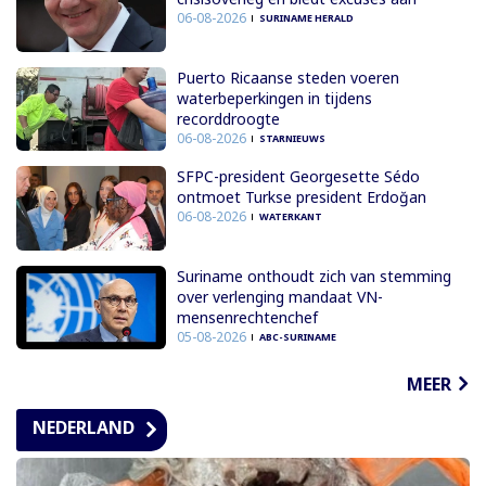
06-08-2026
SURINAME HERALD
Puerto Ricaanse steden voeren
waterbeperkingen in tijdens
recorddroogte
06-08-2026
STARNIEUWS
SFPC-president Georgesette Sédo
ontmoet Turkse president Erdoğan
06-08-2026
WATERKANT
Suriname onthoudt zich van stemming
over verlenging mandaat VN-
mensenrechtenchef
05-08-2026
ABC-SURINAME
MEER
NEDERLAND