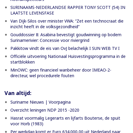
SURINAAMS-NEDERLANDSE RAPPER TONY SCOTT (54) IN
LAATSTE LEVENSFASE
Van Dijk-Silos over minister VWA: “Zet een technocraat die
inzicht heeft in de volksgezondheid”
Gouddossier 8: Asabina bevestigt goudwinning op bodem
Surinamerivier: Concessie voor riviergrind
Pakkitow vindt de eis van OvJ belachelijk I SUN WEB TV I
Officiële uitvoering Nationaal Huisvestingsprogramma in de
startblokken
MinOWC: geen financieel wanbeheer door IMEAO-2-
directeur, wel procedurele fouten
Van altijd:
Suriname Nieuws | Voorpagina
Overzicht leningen NDP 2015 -2020
Hasrat voormalig Legerarts en lijfarts Bouterse, de spuit
voor Horb (1983)
Per werkdag komt er Euro 634.000,00 uit Nederland naar