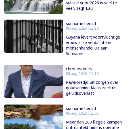
suïcide voor 2026 is veel te
veel’, zegt Lau
suriname herald
06-aug-2026 - 23:39
Guyana levert voortvluchtige
vrouwelijke verdachte in
mensenhandel uit aan
Suriname
chronostimes
06-aug-2026 - 22:10
Pawiroredjo uit zorgen over
goudwinning Klaaskreek en
geluidsoverlast
suriname herald
06-aug-2026 - 22:02
Meer dan 200 illegale kampen
ontmanteld tijdens operatie