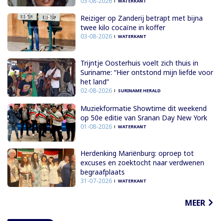
03-08-2026
WATERKANT
Reiziger op Zanderij betrapt met bijna
twee kilo cocaïne in koffer
03-08-2026
WATERKANT
Trijntje Oosterhuis voelt zich thuis in
Suriname: “Hier ontstond mijn liefde voor
het land”
02-08-2026
SURINAME HERALD
Muziekformatie Showtime dit weekend
op 50e editie van Sranan Day New York
01-08-2026
WATERKANT
Herdenking Mariënburg: oproep tot
excuses en zoektocht naar verdwenen
begraafplaats
31-07-2026
WATERKANT
MEER