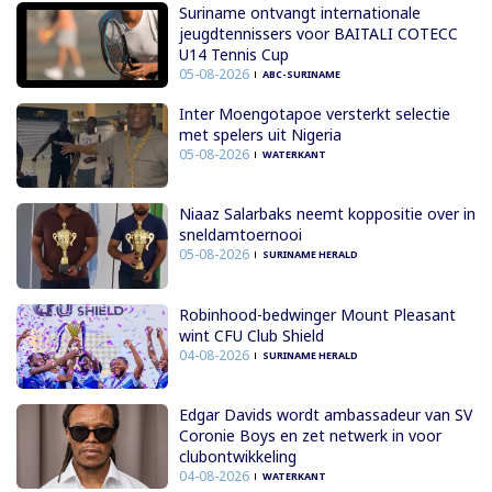
Suriname ontvangt internationale
jeugdtennissers voor BAITALI COTECC
U14 Tennis Cup
05-08-2026
ABC-SURINAME
Inter Moengotapoe versterkt selectie
met spelers uit Nigeria
05-08-2026
WATERKANT
Niaaz Salarbaks neemt koppositie over in
sneldamtoernooi
05-08-2026
SURINAME HERALD
Robinhood-bedwinger Mount Pleasant
wint CFU Club Shield
04-08-2026
SURINAME HERALD
Edgar Davids wordt ambassadeur van SV
Coronie Boys en zet netwerk in voor
clubontwikkeling
04-08-2026
WATERKANT