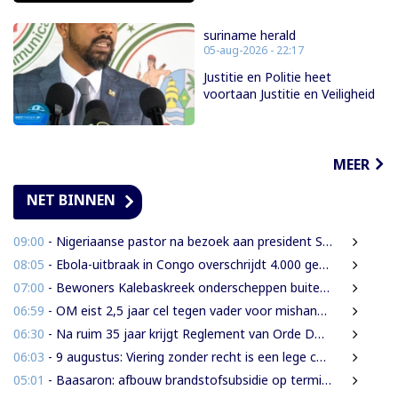
suriname herald
05-aug-2026 - 22:17
Justitie en Politie heet
voortaan Justitie en Veiligheid
MEER
NET BINNEN
09:00
- Nigeriaanse pastor na bezoek aan president Simons: ‘Toename van rijkdom in Suriname’
08:05
- Ebola-uitbraak in Congo overschrijdt 4.000 gevallen
07:00
- Bewoners Kalebaskreek onderscheppen buitenlanders met illegaal geweer en communicatieapparatuur
06:59
- OM eist 2,5 jaar cel tegen vader voor mishandeling en verwaarlozing van gezin
06:30
- Na ruim 35 jaar krijgt Reglement van Orde DNA grondige herziening
06:03
- 9 augustus: Viering zonder recht is een lege ceremonie
05:01
- Baasaron: afbouw brandstofsubsidie op termijn onvermijdelijk