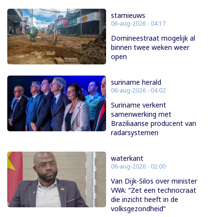
starnieuws
06-aug-2026 - 04:17
Domineestraat mogelijk al
binnen twee weken weer
open
suriname herald
06-aug-2026 - 04:02
Suriname verkent
samenwerking met
Braziliaanse producent van
radarsystemen
waterkant
06-aug-2026 - 02:00
Van Dijk-Silos over minister
VWA: “Zet een technocraat
die inzicht heeft in de
volksgezondheid”