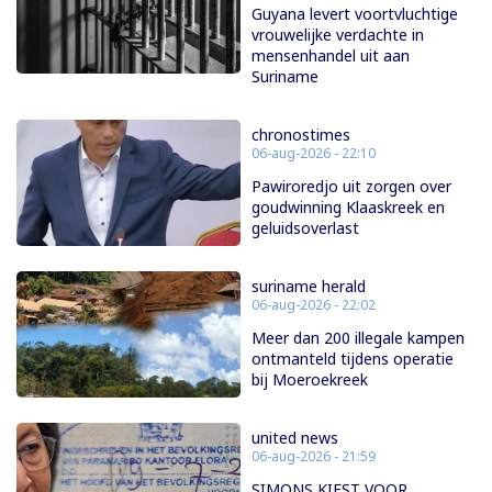
Guyana levert voortvluchtige
vrouwelijke verdachte in
mensenhandel uit aan
Suriname
chronostimes
06-aug-2026 - 22:10
Pawiroredjo uit zorgen over
goudwinning Klaaskreek en
geluidsoverlast
suriname herald
06-aug-2026 - 22:02
Meer dan 200 illegale kampen
ontmanteld tijdens operatie
bij Moeroekreek
united news
06-aug-2026 - 21:59
SIMONS KIEST VOOR