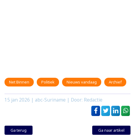
Net Binnen
Politiek
Nieuws vandaag
Archief
15 jan 2026
| abc-Suriname | Door: Redactie
Ga terug
Ga naar artikel