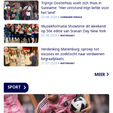
Trijntje Oosterhuis voelt zich thuis in
Suriname: “Hier ontstond mijn liefde voor
het land”
02-08-2026
SURINAME HERALD
Muziekformatie Showtime dit weekend
op 50e editie van Sranan Day New York
01-08-2026
WATERKANT
Herdenking Mariënburg: oproep tot
excuses en zoektocht naar verdwenen
begraafplaats
31-07-2026
WATERKANT
MEER
SPORT