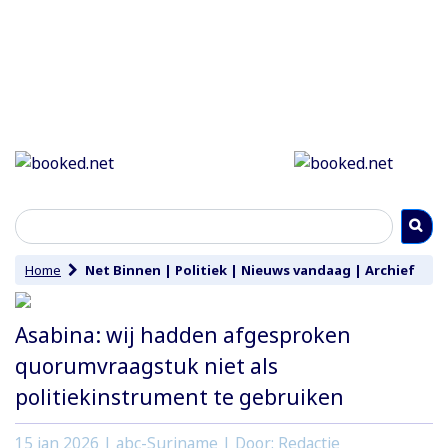
Home
Net Binnen
|
Politiek
|
Nieuws vandaag
|
Archief
Asabina: wij hadden afgesproken
quorumvraagstuk niet als
politiekinstrument te gebruiken
15 jan 2026
| abc-Suriname | Door: Redactie