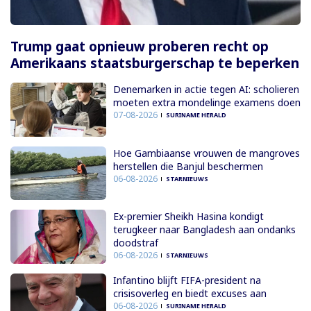
Trump gaat opnieuw proberen recht op
Amerikaans staatsburgerschap te beperken
Denemarken in actie tegen AI: scholieren
moeten extra mondelinge examens doen
07-08-2026
SURINAME HERALD
Hoe Gambiaanse vrouwen de mangroves
herstellen die Banjul beschermen
06-08-2026
STARNIEUWS
Ex-premier Sheikh Hasina kondigt
terugkeer naar Bangladesh aan ondanks
doodstraf
06-08-2026
STARNIEUWS
Infantino blijft FIFA-president na
crisisoverleg en biedt excuses aan
06-08-2026
SURINAME HERALD