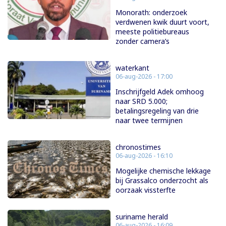
Monorath: onderzoek
verdwenen kwik duurt voort,
meeste politiebureaus
zonder camera’s
waterkant
06-aug-2026 - 17:00
Inschrijfgeld Adek omhoog
naar SRD 5.000;
betalingsregeling van drie
naar twee termijnen
chronostimes
06-aug-2026 - 16:10
Mogelijke chemische lekkage
bij Grassalco onderzocht als
oorzaak vissterfte
suriname herald
06-aug-2026 - 16:09