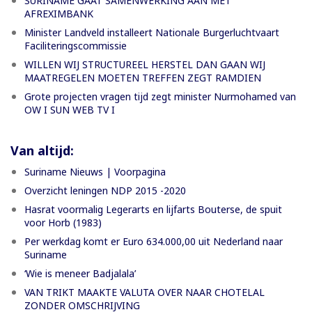
SURINAME GAAT SAMENWERKING AAN MET
AFREXIMBANK
Minister Landveld installeert Nationale Burgerluchtvaart
Faciliteringscommissie
WILLEN WIJ STRUCTUREEL HERSTEL DAN GAAN WIJ
MAATREGELEN MOETEN TREFFEN ZEGT RAMDIEN
Grote projecten vragen tijd zegt minister Nurmohamed van
OW I SUN WEB TV I
Van altijd:
Suriname Nieuws | Voorpagina
Overzicht leningen NDP 2015 -2020
Hasrat voormalig Legerarts en lijfarts Bouterse, de spuit
voor Horb (1983)
Per werkdag komt er Euro 634.000,00 uit Nederland naar
Suriname
‘Wie is meneer Badjalala’
VAN TRIKT MAAKTE VALUTA OVER NAAR CHOTELAL
ZONDER OMSCHRIJVING