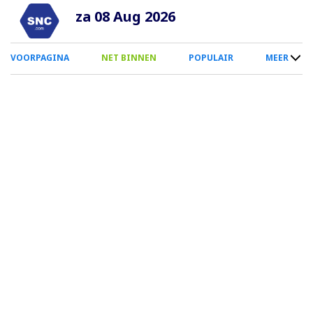
Overslaan
za 08 Aug 2026
en
naar
0
VOORPAGINA
NET BINNEN
POPULAIR
MEER
de
Smartphone
inhoud
Menu
gaan