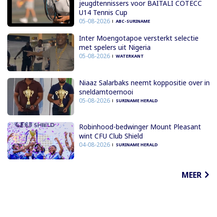
jeugdtennissers voor BAITALI COTECC
U14 Tennis Cup
05-08-2026
ABC-SURINAME
Inter Moengotapoe versterkt selectie
met spelers uit Nigeria
05-08-2026
WATERKANT
Niaaz Salarbaks neemt koppositie over in
sneldamtoernooi
05-08-2026
SURINAME HERALD
Robinhood-bedwinger Mount Pleasant
wint CFU Club Shield
04-08-2026
SURINAME HERALD
MEER