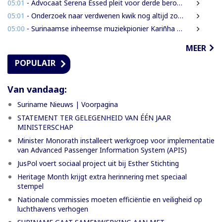
05:01
- Advocaat Serena Essed pleit voor derde beroepsinstantie onder gezag van CCJ
05:01
- Onderzoek naar verdwenen kwik nog altijd zonder resultaat
05:00
- Surinaamse inheemse muziekpionier Kariñha Basi krijgt oeuvreprijs in Rotterdam
MEER
POPULAIR
Van vandaag:
Suriname Nieuws | Voorpagina
STATEMENT TER GELEGENHEID VAN ÉÉN JAAR
MINISTERSCHAP
Minister Monorath installeert werkgroep voor implementatie
van Advanced Passenger Information System (APIS)
JusPol voert sociaal project uit bij Esther Stichting
Heritage Month krijgt extra herinnering met speciaal
stempel
Nationale commissies moeten efficiëntie en veiligheid op
luchthavens verhogen