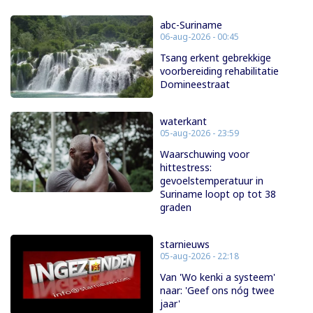
abc-Suriname
06-aug-2026 - 00:45
Tsang erkent gebrekkige
voorbereiding rehabilitatie
Domineestraat
waterkant
05-aug-2026 - 23:59
Waarschuwing voor
hittestress:
gevoelstemperatuur in
Suriname loopt op tot 38
graden
starnieuws
05-aug-2026 - 22:18
Van 'Wo kenki a systeem'
naar: 'Geef ons nóg twee
jaar'