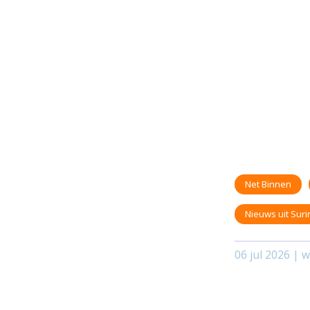
Net Binnen
Nieuws uit Sur
06 jul 2026
| w