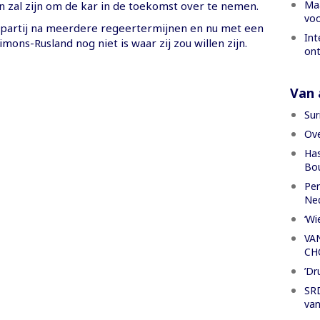
Maa
n zal zijn om de kar in de toekomst over te nemen.
voo
de partij na meerdere regeertermijnen en nu met een
Int
imons-Rusland nog niet is waar zij zou willen zijn.
ont
Van a
Sur
Ove
Has
Bou
Per
Ned
‘Wi
VA
CH
’Dr
SRD
van