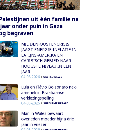
Palestijnen uit één familie na
 jaar onder puin in Gaza
og begraven
MIDDEN-OOSTENCRISIS
JAAGT ENERGIE-INFLATIE IN
LATIJNS-AMERIKA EN
CARIBISCH GEBIED NAAR
HOOGSTE NIVEAU IN EEN
JAAR
04-08-2026
UNITED NEWS
Lula en Flávio Bolsonaro nek-
aan-nek in Braziliaanse
verkiezingspeiling
04-08-2026
SURINAME HERALD
Man in Wales bewaart
overleden moeder bijna drie
jaar in vriezer
04-08-2026
SURINAME HERALD