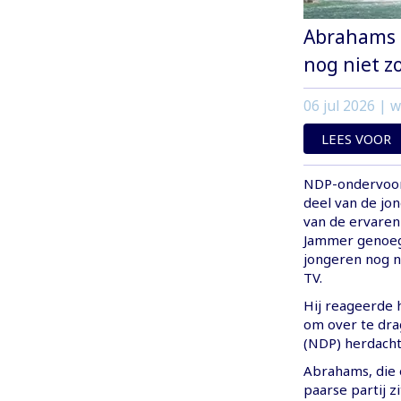
Abrahams c
nog niet z
06 jul 2026
| w
LEES VOOR
NDP-ondervoor
deel van de jo
van de ervaren 
Jammer genoeg 
jongeren nog ni
TV.
Hij reageerde 
om over te dra
(NDP) herdacht o
Abrahams, die é
paarse partij z