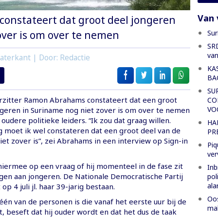
Van 
onstateert dat groot deel jongeren
Sur
over is om over te nemen
SRD
van
aterkant | Door: Redactie
KA
BA
SU
zitter Ramon Abrahams constateert dat een groot
CO
VO
ngeren in Suriname nog niet zover is om over te nemen
oudere politieke leiders. “Ik zou dat graag willen.
HA
moet ik wel constateren dat een groot deel van de
PR
et zover is”, zei Abrahams in een interview op Sign-in
Piq
ver
hiermee op een vraag of hij momenteel in de fase zit
Inb
gen aan jongeren. De Nationale Democratische Partij
pol
al
p 4 juli jl. haar 39-jarig bestaan.
Oos
én van de personen is die vanaf het eerste uur bij de
mak
it, beseft dat hij ouder wordt en dat het dus de taak