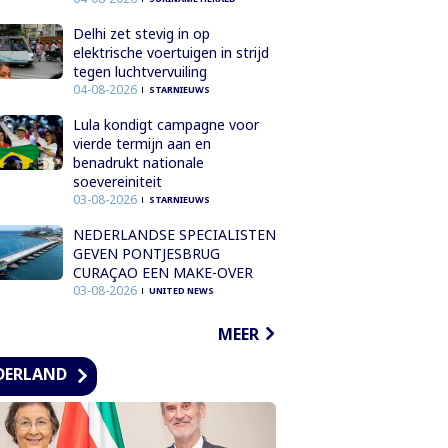
Delhi zet stevig in op
elektrische voertuigen in strijd
tegen luchtvervuiling
04-08-2026
STARNIEUWS
Lula kondigt campagne voor
vierde termijn aan en
benadrukt nationale
soevereiniteit
03-08-2026
STARNIEUWS
NEDERLANDSE SPECIALISTEN
GEVEN PONTJESBRUG
CURAÇAO EEN MAKE-OVER
03-08-2026
UNITED NEWS
MEER
DERLAND