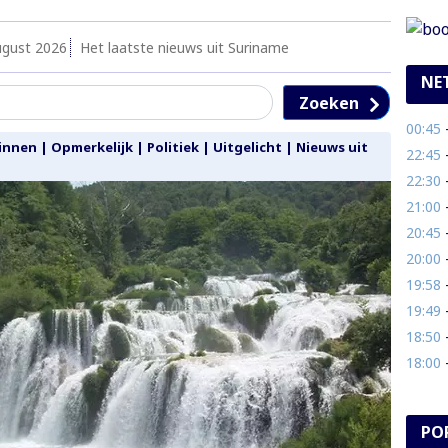
ugust 2026
Het laatste nieuws uit Suriname
NE
Zoeken
00:45
- 
innen
|
Opmerkelijk
|
Politiek
|
Uitgelicht
|
Nieuws uit
22:45
- 
22:30
- 
21:00
- 
20:45
- 
20:00
- 
19:58
- 
19:49
- Vo
18:50
- 
18:00
- 
PO