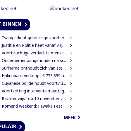
T BINNEN
Tsang erkent gebrekkige voorbereiding rehabilitatie Domineestraat
Justitie en Politie heet vanaf vrijdag Justitie en Veiligheid
Voortvluchtige verdachte mensenhandel aangehouden in Guyana en uitgeleverd aan Suriname
Ondernemer aangehouden na schietpartij; slachtoffer gewond door schampschoten
Suriname onthoudt zich van stemming over verlenging mandaat VN-mensenrechtenchef
Hakrinbank verkoopt 6.775.859 aandelen in DSB via openbare digitale inschrijving
Guyanese politie houdt voortvluchtige vrouwelijke verdachte in Guyana aan
ortzetting interventiemaatregelen KPS resulteren steeds weer in aantal aanhoudingen en inverzekeringstellingen van verdachte
Rechter wijst op 10 november vonnis in civiele zaak Decembermoorden
Komend weekend: Fawaka Fest pakt uit met topartiesten in het Zuiderpark van Den Haag
MEER
PULAIR