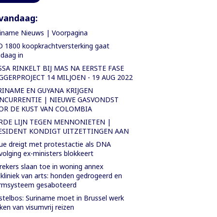
vandaag:
iname Nieuws | Voorpagina
 1800 koopkrachtversterking gaat
daag in
SSA RINKELT BIJ MAS NA EERSTE FASE
GGERPROJECT 14 MILJOEN - 19 AUG 2022
RINAME EN GUYANA KRIJGEN
NCURRENTIE | NIEUWE GASVONDST
OR DE KUST VAN COLOMBIA
RDE LIJN TEGEN MENNONIETEN |
ESIDENT KONDIGT UITZETTINGEN AAN
ue dreigt met protestactie als DNA
volging ex-ministers blokkeert
rekers slaan toe in woning annex
ikliniek van arts: honden gedrogeerd en
armsysteem gesaboteerd
telbos: Suriname moet in Brussel werk
en van visumvrij reizen