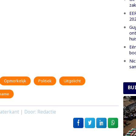
zak
EE
202
Guy
ont
hui
Eén
boo
Nic
sam
Opmerkelijk
Politiek
Uitgelicht
BU
iname
aterkant | Door: Redactie