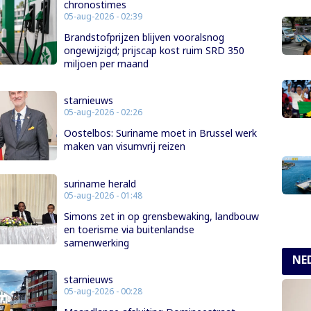
chronostimes
05-aug-2026 - 02:39
Brandstofprijzen blijven vooralsnog
ongewijzigd; prijscap kost ruim SRD 350
miljoen per maand
starnieuws
05-aug-2026 - 02:26
Oostelbos: Suriname moet in Brussel werk
maken van visumvrij reizen
suriname herald
05-aug-2026 - 01:48
Simons zet in op grensbewaking, landbouw
en toerisme via buitenlandse
samenwerking
NE
starnieuws
05-aug-2026 - 00:28