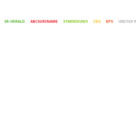
Overslaan
en
naar
SR-HERALD
ABCSURINAME
STARNIEUWS
CDS
KPS
UNITED 
de
inhoud
gaan