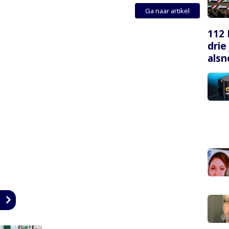
Ga naar artikel
112 
drie
alsn
n