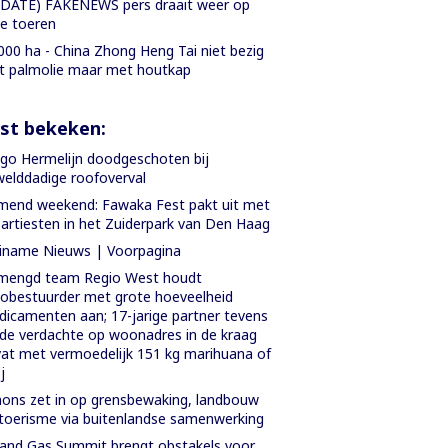
DATE) FAKENEWS pers draait weer op
le toeren
000 ha - China Zhong Heng Tai niet bezig
 palmolie maar met houtkap
st bekeken:
go Hermelijn doodgeschoten bij
elddadige roofoverval
end weekend: Fawaka Fest pakt uit met
artiesten in het Zuiderpark van Den Haag
iname Nieuws | Voorpagina
mengd team Regio West houdt
obestuurder met grote hoeveelheid
icamenten aan; 17-jarige partner tevens
e verdachte op woonadres in de kraag
at met vermoedelijk 151 kg marihuana of
j
ons zet in op grensbewaking, landbouw
toerisme via buitenlandse samenwerking
 and Gas Summit brengt obstakels voor