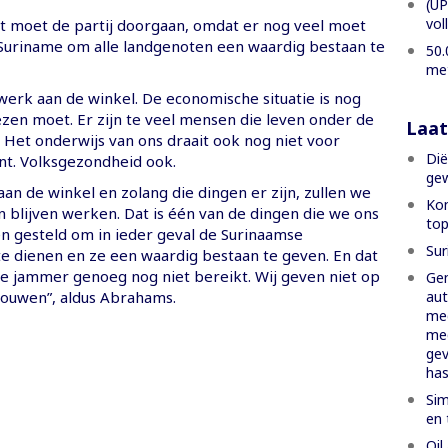
(UP
vol
cht moet de partij doorgaan, omdat er nog veel moet
Suriname om alle landgenoten een waardig bestaan te
50.
met
 werk aan de winkel. De economische situatie is nog
ezen moet. Er zijn te veel mensen die leven onder de
Laat
Het onderwijs van ons draait ook nog niet voor
Dië
t. Volksgezondheid ook.
gew
aan de winkel en zolang die dingen er zijn, zullen we
Kom
 blijven werken. Dat is één van de dingen die we ons
top
n gesteld om in ieder geval de Surinaamse
Sur
 dienen en ze een waardig bestaan te geven. En dat
 jammer genoeg nog niet bereikt. Wij geven niet op
Ge
aut
bouwen”, aldus Abrahams.
med
med
gev
has
Sim
en 
Oil