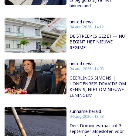
binnenland”
united news
04-aug-2026 - 14:12
DE STREEP IS GEZET — NU
BEGINT HET NIEUWE
REGIME
united news
04-aug-2026 - 14:03
GEERLINGS-SIMONS |
‘LONDENREIS DRAAIDE OM
KENNIS, NIET OM NIEUWE
LENINGEN’
suriname herald
04-aug-2026 - 13:43
Deel Domineestraat tot 3
september afgesloten voor