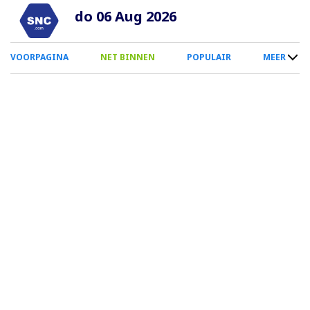
Overslaan
do 06 Aug 2026
en
naar
0
VOORPAGINA
NET BINNEN
POPULAIR
MEER
de
Smartphone
inhoud
Menu
gaan