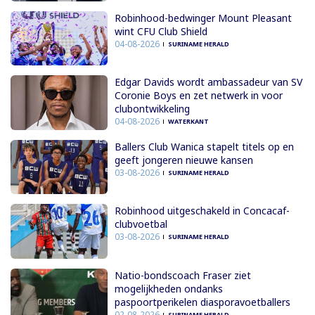
Robinhood-bedwinger Mount Pleasant
wint CFU Club Shield
04-08-2026
SURINAME HERALD
Edgar Davids wordt ambassadeur van SV
Coronie Boys en zet netwerk in voor
clubontwikkeling
04-08-2026
WATERKANT
Ballers Club Wanica stapelt titels op en
geeft jongeren nieuwe kansen
03-08-2026
SURINAME HERALD
Robinhood uitgeschakeld in Concacaf-
clubvoetbal
03-08-2026
SURINAME HERALD
Natio-bondscoach Fraser ziet
mogelijkheden ondanks
paspoortperikelen diasporavoetballers
02-08-2026
SURINAME HERALD