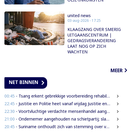
united news
03-aug-2026 - 17:25
KLAAGZANG OVER SMERIG
UITGAANSCENTRUM |
GEDRAGSVERANDERING
LAAT NOG OP ZICH
WACHTEN
MEER
NET BINNEN
00:45
- Tsang erkent gebrekkige voorbereiding rehabilitatie Domineestraat
22:45
- Justitie en Politie heet vanaf vrijdag Justitie en Veiligheid
22:30
- Voortvluchtige verdachte mensenhandel aangehouden in Guyana en uitgeleverd aan Suriname
21:00
- Ondernemer aangehouden na schietpartij; slachtoffer gewond door schampschoten
20:45
- Suriname onthoudt zich van stemming over verlenging mandaat VN-mensenrechtenchef