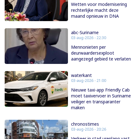
Wetten voor modernisering
rechterlijke macht deze
maand opnieuw in DNA
abc-Suriname
03-aug-2026 - 22:30
Mennonieten per
deurwaardersexploot
aangezegd gebied te verlaten
waterkant
03-aug-2026 - 21:00
Nieuwe taxi-app Friendly Cab
moet taxivervoer in Suriname
veiliger en transparanter
maken
chronostimes
03-aug-2026 - 20:26
Verkeer in stad urenlang vast