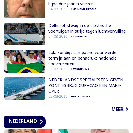
bijna drie jaar in vriezer
04-08-2026
SURINAME HERALD
Delhi zet stevig in op elektrische
voertuigen in strijd tegen luchtvervuiling
04-08-2026
STARNIEUWS
Lula kondigt campagne voor vierde
termijn aan en benadrukt nationale
soevereiniteit
03-08-2026
STARNIEUWS
NEDERLANDSE SPECIALISTEN GEVEN
PONTJESBRUG CURAÇAO EEN MAKE-
OVER
03-08-2026
UNITED NEWS
MEER
NEDERLAND