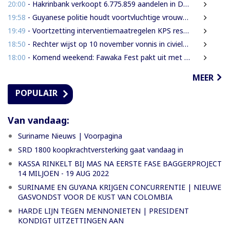
20:00
- Hakrinbank verkoopt 6.775.859 aandelen in DSB via openbare digitale inschrijving
19:58
- Guyanese politie houdt voortvluchtige vrouwelijke verdachte in Guyana aan
19:49
- Voortzetting interventiemaatregelen KPS resulteren steeds weer in aantal aanhoudingen en inverzekeringstellingen van verdachte
18:50
- Rechter wijst op 10 november vonnis in civiele zaak Decembermoorden
18:00
- Komend weekend: Fawaka Fest pakt uit met topartiesten in het Zuiderpark van Den Haag
MEER
POPULAIR
Van vandaag:
Suriname Nieuws | Voorpagina
SRD 1800 koopkrachtversterking gaat vandaag in
KASSA RINKELT BIJ MAS NA EERSTE FASE BAGGERPROJECT
14 MILJOEN - 19 AUG 2022
SURINAME EN GUYANA KRIJGEN CONCURRENTIE | NIEUWE
GASVONDST VOOR DE KUST VAN COLOMBIA
HARDE LIJN TEGEN MENNONIETEN | PRESIDENT
KONDIGT UITZETTINGEN AAN