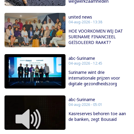
wegwerkzaamheden
united news
04-aug-2026 - 13:38
HOE VOORKOMEN WIJ DAT
SURINAME FINANCIEEL
GEÏSOLEERD RAAKT?
abc-Suriname
04-aug-2026 - 12:45
Suriname wint drie
internationale prijzen voor
digitale gezondheidszorg
abc-Suriname
04-aug-2026 - 05:01
Kasreserves behoren toe aan
de banken, zegt Bousaid