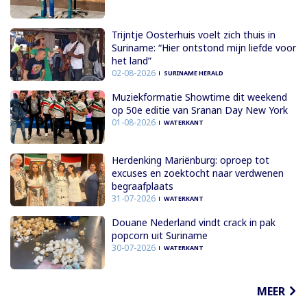
Trijntje Oosterhuis voelt zich thuis in
Suriname: “Hier ontstond mijn liefde voor
het land”
02-08-2026
SURINAME HERALD
Muziekformatie Showtime dit weekend
op 50e editie van Sranan Day New York
01-08-2026
WATERKANT
Herdenking Mariënburg: oproep tot
excuses en zoektocht naar verdwenen
begraafplaats
31-07-2026
WATERKANT
Douane Nederland vindt crack in pak
popcorn uit Suriname
30-07-2026
WATERKANT
MEER