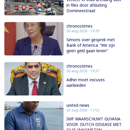
in files door afsluiting
Domineestraat
chronostimes
03-aug-2026 - 19:39
Simons over gesprek met
Bank of America: “We zijn
geen geld gaan lenen”
chronostimes
03-aug-2026 - 19:37
Adhin moet excuses
aanbieden
united news
03-aug-2026 - 17:52
IMF WAARSCHUWT GUYANA
VOOR DUTCH DISEASE MET
OLIE-INKOMSTEN