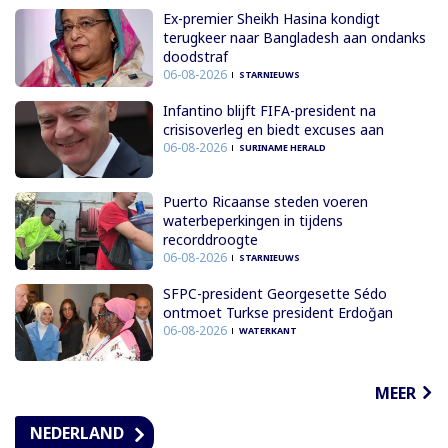
Ex-premier Sheikh Hasina kondigt
terugkeer naar Bangladesh aan ondanks
doodstraf
06-08-2026
STARNIEUWS
Infantino blijft FIFA-president na
crisisoverleg en biedt excuses aan
06-08-2026
SURINAME HERALD
Puerto Ricaanse steden voeren
waterbeperkingen in tijdens
recorddroogte
06-08-2026
STARNIEUWS
SFPC-president Georgesette Sédo
ontmoet Turkse president Erdoğan
06-08-2026
WATERKANT
MEER
NEDERLAND