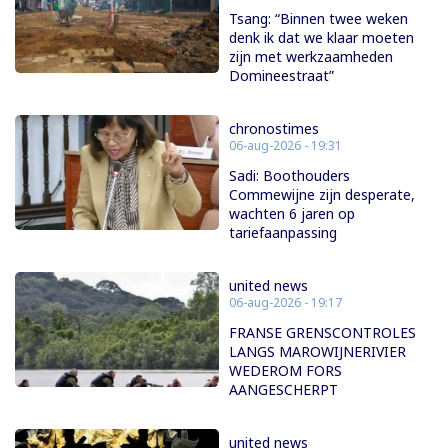
Tsang: “Binnen twee weken
denk ik dat we klaar moeten
zijn met werkzaamheden
Domineestraat”
chronostimes
06-aug-2026 - 19:31
Sadi: Boothouders
Commewijne zijn desperate,
wachten 6 jaren op
tariefaanpassing
united news
06-aug-2026 - 19:17
FRANSE GRENSCONTROLES
LANGS MAROWIJNERIVIER
WEDEROM FORS
AANGESCHERPT
united news