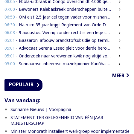
08:05
- Ebola-uitbraak in Congo overschrijdt 4.000 gevallen
07:00
- Bewoners Kalebaskreek onderscheppen buitenlanders met illegaal geweer en communicatieapparatuur
06:59
- OM eist 2,5 jaar cel tegen vader voor mishandeling en verwaarlozing van gezin
06:30
- Na ruim 35 jaar krijgt Reglement van Orde DNA grondige herziening
06:03
- 9 augustus: Viering zonder recht is een lege ceremonie
05:01
- Baasaron: afbouw brandstofsubsidie op termijn onvermijdelijk
05:01
- Advocaat Serena Essed pleit voor derde beroepsinstantie onder gezag van CCJ
05:01
- Onderzoek naar verdwenen kwik nog altijd zonder resultaat
05:00
- Surinaamse inheemse muziekpionier Kariñha Basi krijgt oeuvreprijs in Rotterdam
MEER
POPULAIR
Van vandaag:
Suriname Nieuws | Voorpagina
STATEMENT TER GELEGENHEID VAN ÉÉN JAAR
MINISTERSCHAP
Minister Monorath installeert werkgroep voor implementatie