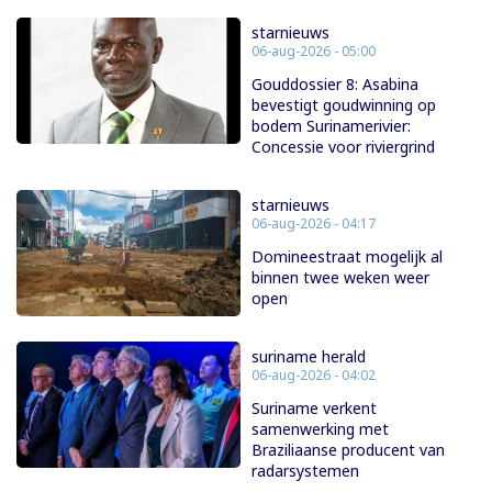
starnieuws
06-aug-2026 - 05:00
Gouddossier 8: Asabina
bevestigt goudwinning op
bodem Surinamerivier:
Concessie voor riviergrind
starnieuws
06-aug-2026 - 04:17
Domineestraat mogelijk al
binnen twee weken weer
open
suriname herald
06-aug-2026 - 04:02
Suriname verkent
samenwerking met
Braziliaanse producent van
radarsystemen