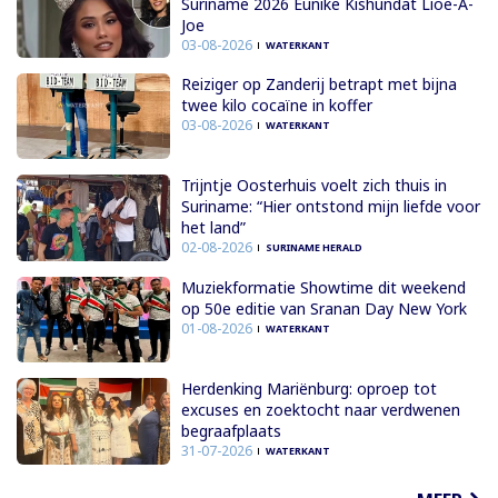
Suriname 2026 Eunike Kishundat Lioe-A-
Joe
03-08-2026
WATERKANT
Reiziger op Zanderij betrapt met bijna
twee kilo cocaïne in koffer
03-08-2026
WATERKANT
Trijntje Oosterhuis voelt zich thuis in
Suriname: “Hier ontstond mijn liefde voor
het land”
02-08-2026
SURINAME HERALD
Muziekformatie Showtime dit weekend
op 50e editie van Sranan Day New York
01-08-2026
WATERKANT
Herdenking Mariënburg: oproep tot
excuses en zoektocht naar verdwenen
begraafplaats
31-07-2026
WATERKANT