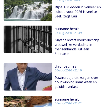
Bijna 100 doden in verkeer en
suïcide voor 2026 is veel te
veel’, zegt Lau
suriname herald
06-aug-2026 - 23:39
Guyana levert voortvluchtige
vrouwelijke verdachte in
mensenhandel uit aan
Suriname
chronostimes
06-aug-2026 - 22:10
Pawiroredjo uit zorgen over
goudwinning Klaaskreek en
geluidsoverlast
suriname herald
06-aug-2026 - 22:02