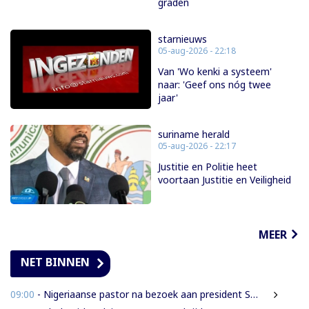
graden
starnieuws
05-aug-2026 - 22:18
Van 'Wo kenki a systeem'
naar: 'Geef ons nóg twee
jaar'
suriname herald
05-aug-2026 - 22:17
Justitie en Politie heet
voortaan Justitie en Veiligheid
MEER
NET BINNEN
09:00
- Nigeriaanse pastor na bezoek aan president Simons: ‘Toename van rijkdom in Suriname’