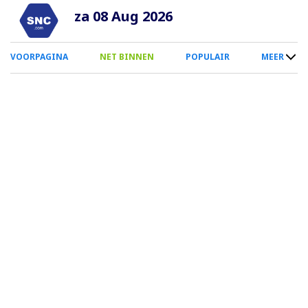
Overslaan
za 08 Aug 2026
en
naar
0
VOORPAGINA
NET BINNEN
POPULAIR
MEER
de
Smartphone
inhoud
Menu
gaan