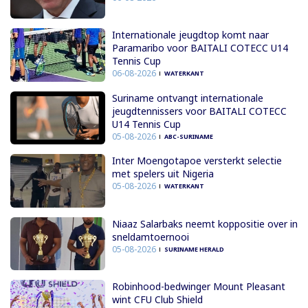
Internationale jeugdtop komt naar
Paramaribo voor BAITALI COTECC U14
Tennis Cup
06-08-2026
WATERKANT
Suriname ontvangt internationale
jeugdtennissers voor BAITALI COTECC
U14 Tennis Cup
05-08-2026
ABC-SURINAME
Inter Moengotapoe versterkt selectie
met spelers uit Nigeria
05-08-2026
WATERKANT
Niaaz Salarbaks neemt koppositie over in
sneldamtoernooi
05-08-2026
SURINAME HERALD
Robinhood-bedwinger Mount Pleasant
wint CFU Club Shield