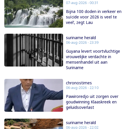
07-aug-2026 - 00:31
Bijna 100 doden in verkeer en
suïcide voor 2026 is veel te
veel’, zegt Lau
suriname herald
06-aug-2026 - 23:39
Guyana levert voortvluchtige
vrouwelijke verdachte in
mensenhandel uit aan
Suriname
chronostimes
06-aug-2026 - 22:10
Pawiroredjo uit zorgen over
goudwinning Klaaskreek en
geluidsoverlast
suriname herald
06-aug-2026 - 22:02