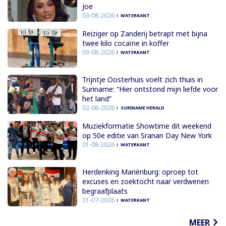
Joe
03-08-2026
WATERKANT
Reiziger op Zanderij betrapt met bijna
twee kilo cocaïne in koffer
03-08-2026
WATERKANT
Trijntje Oosterhuis voelt zich thuis in
Suriname: “Hier ontstond mijn liefde voor
het land”
02-08-2026
SURINAME HERALD
Muziekformatie Showtime dit weekend
op 50e editie van Sranan Day New York
01-08-2026
WATERKANT
Herdenking Mariënburg: oproep tot
excuses en zoektocht naar verdwenen
begraafplaats
31-07-2026
WATERKANT
MEER