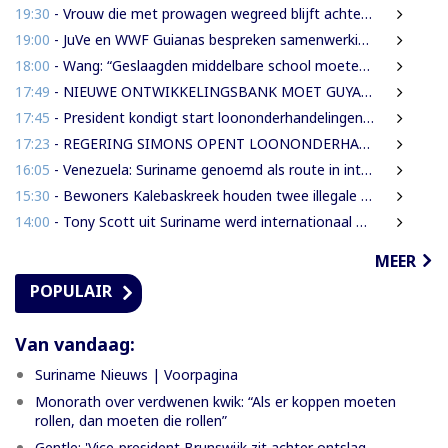
19:30
- Vrouw die met prowagen wegreed blijft achter tralies
19:00
- JuVe en WWF Guianas bespreken samenwerking rond natuurbescherming
18:00
- Wang: “Geslaagden middelbare school moeten 450 SRD betalen om diploma te ontvangen”
17:49
- NIEUWE ONTWIKKELINGSBANK MOET GUYANESE BEDRIJVEN KLAARSTOMEN OM BUITENLANDSE BEDRIJVEN TE VERVANGEN
17:45
- President kondigt start loononderhandelingen met vakbonden aan
17:23
- REGERING SIMONS OPENT LOONONDERHANDELINGEN MET OVERHEIDSVAKBONDEN NA LICHTE FINANCIËLE ADEMRUIMTE
16:05
- Venezuela: Suriname genoemd als route in internationale cocaïnesmokkel naar Europa
15:30
- Bewoners Kalebaskreek houden twee illegale vreemdelingen aan met vuurwapen en communicatieapparatuur
14:00
- Tony Scott uit Suriname werd internationaal bekend door zijn hiphouse muziek
MEER
POPULAIR
Van vandaag:
Suriname Nieuws | Voorpagina
Monorath over verdwenen kwik: “Als er koppen moeten
rollen, dan moeten die rollen”
Gentle: 'Vice-president Brunswijk zit achter ontslag