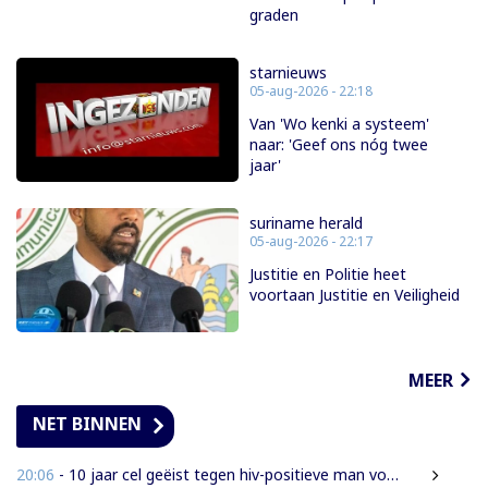
graden
starnieuws
05-aug-2026 - 22:18
Van 'Wo kenki a systeem'
naar: 'Geef ons nóg twee
jaar'
suriname herald
05-aug-2026 - 22:17
Justitie en Politie heet
voortaan Justitie en Veiligheid
MEER
NET BINNEN
20:06
- 10 jaar cel geëist tegen hiv-positieve man voor vrijheidsberoving, mishandeling en verkrachting van sekswerkster