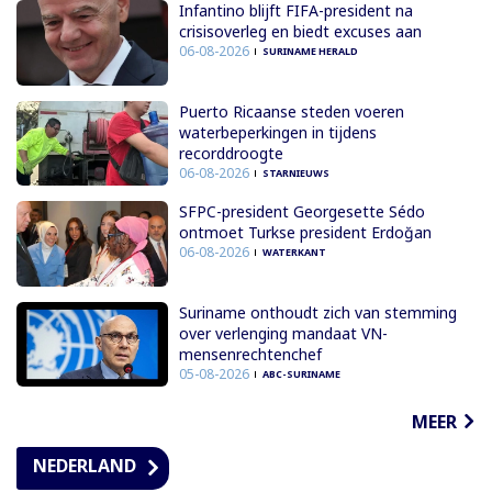
Infantino blijft FIFA-president na
crisisoverleg en biedt excuses aan
06-08-2026
SURINAME HERALD
Puerto Ricaanse steden voeren
waterbeperkingen in tijdens
recorddroogte
06-08-2026
STARNIEUWS
SFPC-president Georgesette Sédo
ontmoet Turkse president Erdoğan
06-08-2026
WATERKANT
Suriname onthoudt zich van stemming
over verlenging mandaat VN-
mensenrechtenchef
05-08-2026
ABC-SURINAME
MEER
NEDERLAND