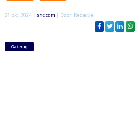
21 okt 2024
|
snc.com
| Door: Redactie
Ga terug