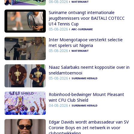
06-08-2026
WATERKANT
Suriname ontvangt internationale
jeugdtennissers voor BAITALI COTECC
U14 Tennis Cup
05-08-2026
ABC-SURINAME
Inter Moengotapoe versterkt selectie
met spelers uit Nigeria
05-08-2026
WATERKANT
Niaaz Salarbaks neemt koppositie over in
sneldamtoernooi
05-08-2026
SURINAME HERALD
Robinhood-bedwinger Mount Pleasant
wint CFU Club Shield
04-08-2026
SURINAME HERALD
Edgar Davids wordt ambassadeur van SV
Coronie Boys en zet netwerk in voor
clubontwikkeling