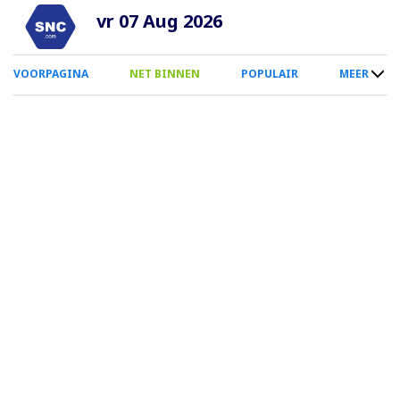
Overslaan
vr 07 Aug 2026
en
naar
0
VOORPAGINA
NET BINNEN
POPULAIR
MEER
de
Smartphone
inhoud
Menu
gaan