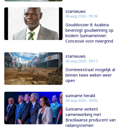
starnieuws
06-aug-2026 - 05:00
Gouddossier 8: Asabina
bevestigt goudwinning op
bodem Surinamerivier:
Concessie voor riviergrind
starnieuws
06-aug-2026 - 04:17
Domineestraat mogelijk al
binnen twee weken weer
open
suriname herald
06-aug-2026 - 04:02
Suriname verkent
samenwerking met
Braziliaanse producent van
radarsystemen