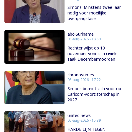
Simons: Minstens twee jaar
nodig voor moeilijke
overgangsfase
abc-Suriname
05-aug-2026 - 18:50
Rechter wijst op 10
november vonnis in civiele
zaak Decembermoorden
chronostimes
05-aug-2026 - 17:22
Simons bereidt zich voor op
Caricom-voorzitterschap in
2027
united news
05-aug-2026 - 15:39
HARDE LIJN TEGEN