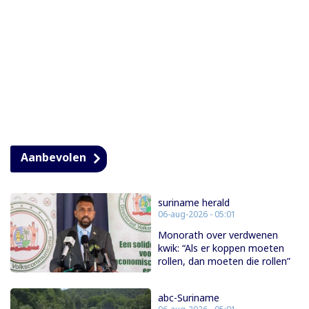
Aanbevolen
suriname herald
06-aug-2026 - 05:01
Monorath over verdwenen
kwik: “Als er koppen moeten
rollen, dan moeten die rollen”
abc-Suriname