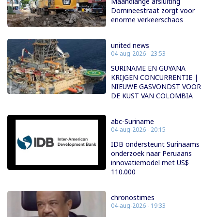
Maandlange afsluiting
Domineestraat zorgt voor
enorme verkeerschaos
united news
04-aug-2026 - 23:53
SURINAME EN GUYANA
KRIJGEN CONCURRENTIE |
NIEUWE GASVONDST VOOR
DE KUST VAN COLOMBIA
abc-Suriname
04-aug-2026 - 20:15
IDB ondersteunt Surinaams
onderzoek naar Peruaans
innovatiemodel met US$
110.000
chronostimes
04-aug-2026 - 19:33