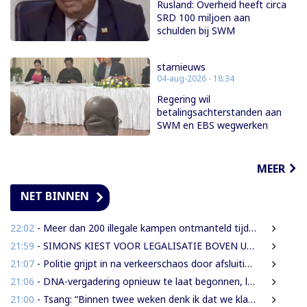
Rusland: Overheid heeft circa
SRD 100 miljoen aan
schulden bij SWM
starnieuws
04-aug-2026 - 18:34
Regering wil
betalingsachterstanden aan
SWM en EBS wegwerken
MEER
NET BINNEN
22:02
- Meer dan 200 illegale kampen ontmanteld tijdens operatie bij Moeroekreek
21:59
- SIMONS KIEST VOOR LEGALISATIE BOVEN UITZETTING VAN LANGDURIG VERBLIJVENDE VREEMDELINGEN
21:07
- Politie grijpt in na verkeerschaos door afsluiting Domineestraat
21:06
- DNA-vergadering opnieuw te laat begonnen, leden eisen aanpak laatkomers
21:00
- Tsang: “Binnen twee weken denk ik dat we klaar moeten zijn met werkzaamheden Domineestraat”