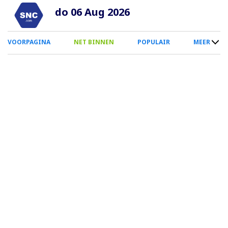
Overslaan
do 06 Aug 2026
en
naar
0
VOORPAGINA
NET BINNEN
POPULAIR
MEER
de
Smartphone
inhoud
Menu
gaan