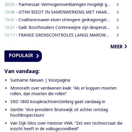
20:05
- Parmessar: Vermogensverklaringen mogelijk geopend bij Anti-corruptie unit
19:48
- OTNV BIEDT IN SAMENWERKING MET HAAR INTERNATIONALE PARTNERS 200 GRATIS STUDIEBEURZEN AAN TECHNISCH TALENT
19:41
- Coalitievrouwen eisen strengere gedragsregels in DNA na uitspraak Van Samson
19:31
- Sadi: Boothouders Commewijne zijn desperate, wachten 6 jaren op tariefaanpassing
19:17
- FRANSE GRENSCONTROLES LANGS MAROWIJNERIVIER WEDEROM FORS AANGESCHERPT
MEER
POPULAIR
Van vandaag:
Suriname Nieuws | Voorpagina
Monorath over verdwenen kwik: “Als er koppen moeten
rollen, dan moeten die rollen”
SRD 1800 koopkrachtversterking gaat vandaag in
Gentle: 'Vice-president Brunswijk zit achter ontslag
hoofdinspecteurs'
Van Dijk-Silos over minister VWA: “Zet een technocraat die
inzicht heeft in de volksgezondheid”