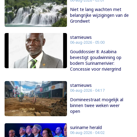
06-aug-2026 - 05:01
Niet te lang wachten met
belangrijke wijzigingen van de
Grondwet
starnieuws
06-aug-2026 - 05:00
Gouddossier 8: Asabina
bevestigt goudwinning op
bodem Surinamerivier:
Concessie voor riviergrind
starnieuws
06-aug-2026 - 04:17
Domineestraat mogelijk al
binnen twee weken weer
open
suriname herald
06-aug-2026 - 04:02