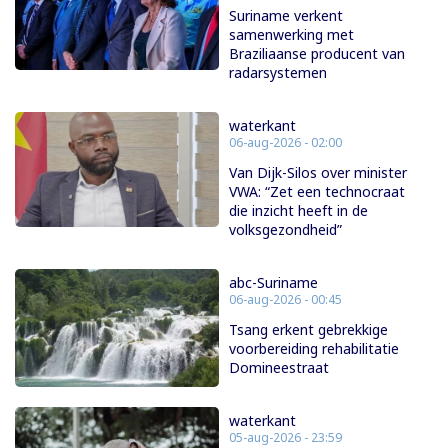
Suriname verkent
samenwerking met
Braziliaanse producent van
radarsystemen
waterkant
06-aug-2026 - 02:00
Van Dijk-Silos over minister
VWA: “Zet een technocraat
die inzicht heeft in de
volksgezondheid”
abc-Suriname
06-aug-2026 - 00:45
Tsang erkent gebrekkige
voorbereiding rehabilitatie
Domineestraat
waterkant
05-aug-2026 - 23:59