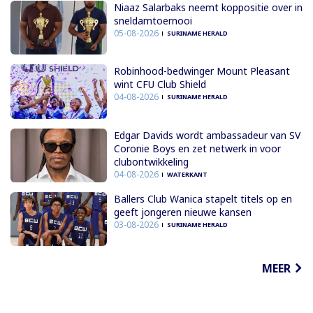
Niaaz Salarbaks neemt koppositie over in
sneldamtoernooi
05-08-2026
SURINAME HERALD
Robinhood-bedwinger Mount Pleasant
wint CFU Club Shield
04-08-2026
SURINAME HERALD
Edgar Davids wordt ambassadeur van SV
Coronie Boys en zet netwerk in voor
clubontwikkeling
04-08-2026
WATERKANT
Ballers Club Wanica stapelt titels op en
geeft jongeren nieuwe kansen
03-08-2026
SURINAME HERALD
MEER