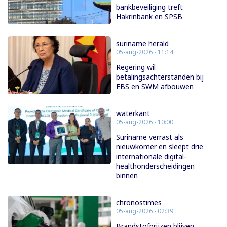
bankbeveiliging treft
Hakrinbank en SPSB
suriname herald
05-aug-2026 - 11:14
Regering wil
betalingsachterstanden bij
EBS en SWM afbouwen
waterkant
05-aug-2026 - 10:00
Suriname verrast als
nieuwkomer en sleept drie
internationale digital-
healthonderscheidingen
binnen
chronostimes
05-aug-2026 - 02:39
Brandstofprijzen blijven