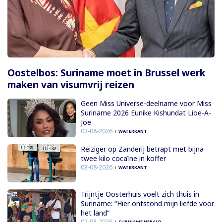
Oostelbos: Suriname moet in Brussel werk
maken van visumvrij reizen
Geen Miss Universe-deelname voor Miss
Suriname 2026 Eunike Kishundat Lioe-A-
Joe
03-08-2026
WATERKANT
Reiziger op Zanderij betrapt met bijna
twee kilo cocaïne in koffer
03-08-2026
WATERKANT
Trijntje Oosterhuis voelt zich thuis in
Suriname: “Hier ontstond mijn liefde voor
het land”
02-08-2026
SURINAME HERALD