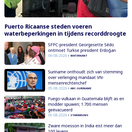
Puerto Ricaanse steden voeren
waterbeperkingen in tijdens recorddroogte
SFPC-president Georgesette Sédo
ontmoet Turkse president Erdoğan
06-08-2026
WATERKANT
Suriname onthoudt zich van stemming
over verlenging mandaat VN-
mensenrechtenchef
05-08-2026
ABC-SURINAME
Fuego-vulkaan in Guatemala blijft as en
modder spuwen; 1.700 mensen
geëvacueerd
05-08-2026
STARNIEUWS
Zware moesson in India eist meer dan
100 levens