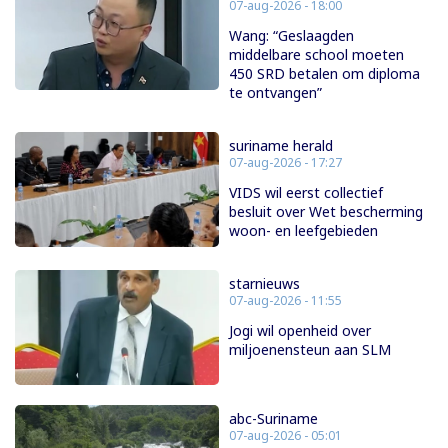
07-aug-2026 - 18:00
Wang: “Geslaagden
middelbare school moeten
450 SRD betalen om diploma
te ontvangen”
suriname herald
07-aug-2026 - 17:27
VIDS wil eerst collectief
besluit over Wet bescherming
woon- en leefgebieden
starnieuws
07-aug-2026 - 11:55
Jogi wil openheid over
miljoenensteun aan SLM
abc-Suriname
07-aug-2026 - 05:01