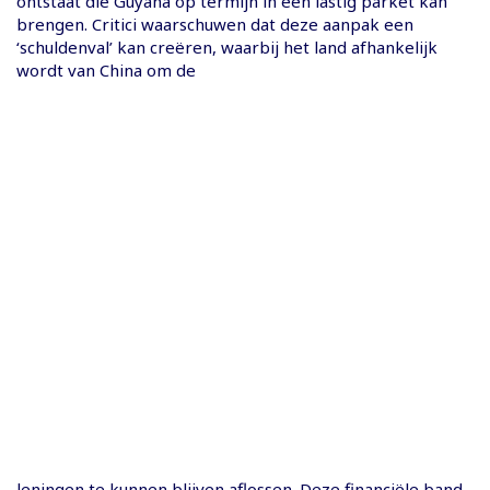
ontstaat die Guyana op termijn in een lastig parket kan
brengen. Critici waarschuwen dat deze aanpak een
‘schuldenval’ kan creëren, waarbij het land afhankelijk
wordt van China om de
leningen te kunnen blijven aflossen. Deze financiële band