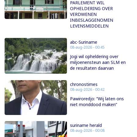
PARLEMENT WIL
OPHELDERING OVER
VERDWENEN
INBESLAGGENOMEN
LEVENSMIDDELEN
abc-Suriname
08-aug-2026 - 00:45
Jogi wil opheldering over
miljoenensteun aan SLM en
de resultaten daarvan
chronostimes
08-aug-2026 - 00:42
Pawiroredjo: “Wij laten ons
niet monddood maken”
suriname herald
08-aug-2026 - 00:08