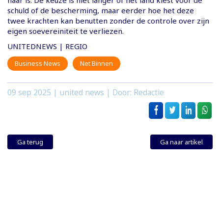
haar is. De keuze is niet langer of het land kiest voor de
schuld of de bescherming, maar eerder hoe het deze
twee krachten kan benutten zonder de controle over zijn
eigen soevereiniteit te verliezen.
UNITEDNEWS | REGIO
Business News
Net Binnen
09 sep 2025
| united news | Door: Redactie
Ga terug
Ga naar artikel