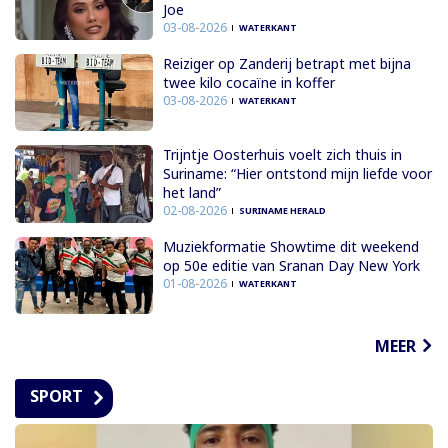
Joe
03-08-2026
WATERKANT
Reiziger op Zanderij betrapt met bijna
twee kilo cocaïne in koffer
03-08-2026
WATERKANT
Trijntje Oosterhuis voelt zich thuis in
Suriname: “Hier ontstond mijn liefde voor
het land”
02-08-2026
SURINAME HERALD
Muziekformatie Showtime dit weekend
op 50e editie van Sranan Day New York
01-08-2026
WATERKANT
MEER
SPORT