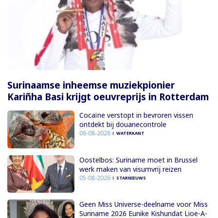
Surinaamse inheemse muziekpionier
Kariñha Basi krijgt oeuvreprijs in Rotterdam
Cocaïne verstopt in bevroren vissen
ontdekt bij douanecontrole
06-08-2026
WATERKANT
Oostelbos: Suriname moet in Brussel
werk maken van visumvrij reizen
05-08-2026
STARNIEUWS
Geen Miss Universe-deelname voor Miss
Suriname 2026 Eunike Kishundat Lioe-A-