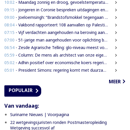
10:02
- Maandag zonnig en droog, gevoelstemperatuur tot 41 graden
09:15
- Jongeren in Coronie bespreken uitdagingen en toekomst tijdens districtsjeugdcongres
09:00
- Joeloemsingh: “Brandstofsmokkel tegengaan middels kleuren van legale brandstof”
08:04
- Vakbond rapporteert 108 aanvallen op Palestijnse journalisten in juli
07:15
- Vijf verdachten aangehouden na beroving aan Rijsdijkweg
07:00
- 51-jarige man aangehouden voor oplichting bejaarde vrouw in centrum Paramaribo
06:54
- Zesde Agrarische Telling: glo-niveau meest voorkomend onder landbouwers
05:59
- Column: De mens als architect van onze eigen rampen
05:02
- Adhin positief over economische koers regering, maar wil snellere uitvoering
05:01
- President Simons: regering komt met duurzame oplossing voor grondenrechten
MEER
POPULAIR
Van vandaag:
Suriname Nieuws | Voorpagina
22 wetgevingsjuristen ronden Postmasteropleiding
Wetgeving succesvol af