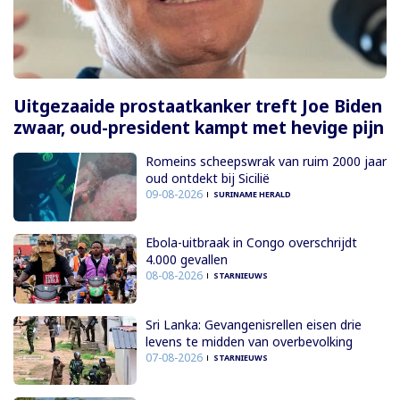
Uitgezaaide prostaatkanker treft Joe Biden
zwaar, oud-president kampt met hevige pijn
Romeins scheepswrak van ruim 2000 jaar
oud ontdekt bij Sicilië
09-08-2026
SURINAME HERALD
Ebola-uitbraak in Congo overschrijdt
4.000 gevallen
08-08-2026
STARNIEUWS
Sri Lanka: Gevangenisrellen eisen drie
levens te midden van overbevolking
07-08-2026
STARNIEUWS