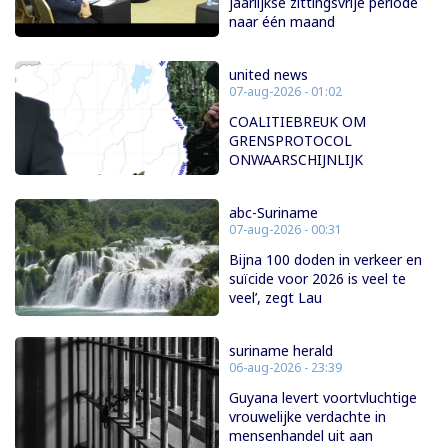
jaarlijkse zittingsvrije periode
naar één maand
united news
07-aug-2026 - 01:02
COALITIEBREUK OM
GRENSPROTOCOL
ONWAARSCHIJNLIJK
abc-Suriname
07-aug-2026 - 00:31
Bijna 100 doden in verkeer en
suïcide voor 2026 is veel te
veel’, zegt Lau
suriname herald
06-aug-2026 - 23:39
Guyana levert voortvluchtige
vrouwelijke verdachte in
mensenhandel uit aan