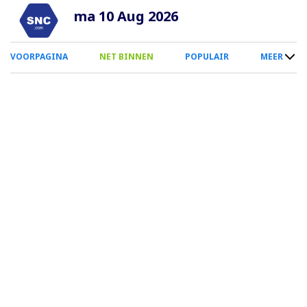
Overslaan
ma 10 Aug 2026
en
naar
0
VOORPAGINA
NET BINNEN
POPULAIR
MEER
de
Smartphone
inhoud
Menu
gaan