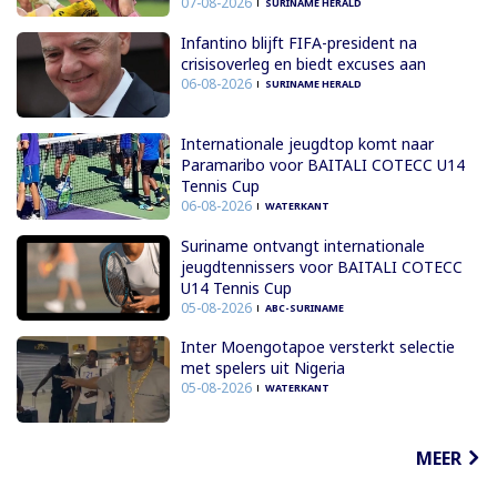
07-08-2026
SURINAME HERALD
Infantino blijft FIFA-president na
crisisoverleg en biedt excuses aan
06-08-2026
SURINAME HERALD
Internationale jeugdtop komt naar
Paramaribo voor BAITALI COTECC U14
Tennis Cup
06-08-2026
WATERKANT
Suriname ontvangt internationale
jeugdtennissers voor BAITALI COTECC
U14 Tennis Cup
05-08-2026
ABC-SURINAME
Inter Moengotapoe versterkt selectie
met spelers uit Nigeria
05-08-2026
WATERKANT
MEER