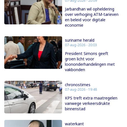
07-aug-2026 - 20:09
Jarbandhan wil opheldering
over verhoging ATM-tarieven
en beleid voor digitale
economie
suriname herald
07-aug-2026 - 20:03
President Simons geeft
groen licht voor
loononderhandelingen met
vakbonden
chronostimes
07-aug-2026 - 19:48
KPS treft extra maatregelen
vanwege verkeersdrukte
binnenstad
waterkant