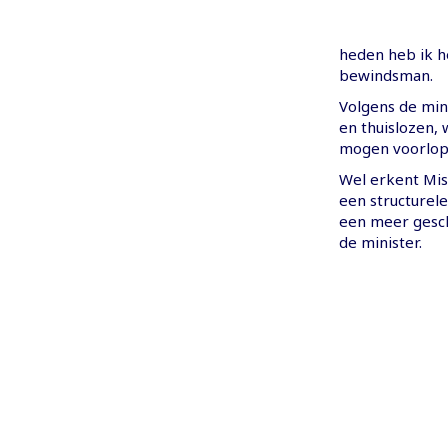
heden heb ik he
bewindsman.
Volgens de mini
en thuislozen,
mogen voorlopig
Wel erkent Mis
een structurel
een meer gesc
de minister.