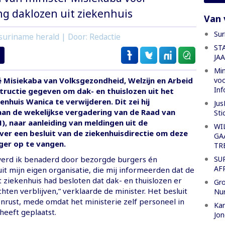
ng daklozen uit ziekenhuis
Van 
Sur
suriname herald | Door: Redactie
ST
JA
Min
voo
é Misiekaba van Volksgezondheid, Welzijn en Arbeid
Inf
tructie gegeven om dak- en thuislozen uit het
enhuis Wanica te verwijderen. Dit zei hij
Jus
an de wekelijkse vergadering van de Raad van
Sti
), naar aanleiding van meldingen uit de
WI
er een besluit van de ziekenhuisdirectie om deze
GA
ger op te vangen.
TR
SU
erd ik benaderd door bezorgde burgers én
AF
t mijn eigen organisatie, die mij informeerden dat de
t ziekenhuis had besloten dat dak- en thuislozen er
Gro
hten verblijven,” verklaarde de minister. Het besluit
Nu
nrust, mede omdat het ministerie zelf personeel in
Kan
heeft geplaatst.
Jon