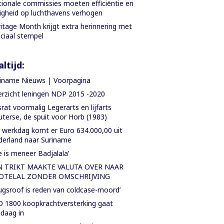
ionale commissies moeten efficiëntie en
ligheid op luchthavens verhogen
itage Month krijgt extra herinnering met
ciaal stempel
ltijd:
iname Nieuws | Voorpagina
rzicht leningen NDP 2015 -2020
rat voormalig Legerarts en lijfarts
terse, de spuit voor Horb (1983)
 werkdag komt er Euro 634.000,00 uit
erland naar Suriname
e is meneer Badjalala’
N TRIKT MAAKTE VALUTA OVER NAAR
OTELAL ZONDER OMSCHRIJVING
ugsroof is reden van coldcase-moord’
 1800 koopkrachtversterking gaat
daag in