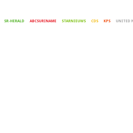
Overslaan
en
naar
SR-HERALD
ABCSURINAME
STARNIEUWS
CDS
KPS
UNITED 
de
inhoud
gaan