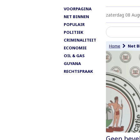
VOORPAGINA
zaterdag 08 Aug
NET BINNEN
POPULAIR
POLITIEK
CRIMINALITEIT
Home
Net B
ECONOMIE
OIL & GAS
GUYANA
RECHTSPRAAK
Geen bevel