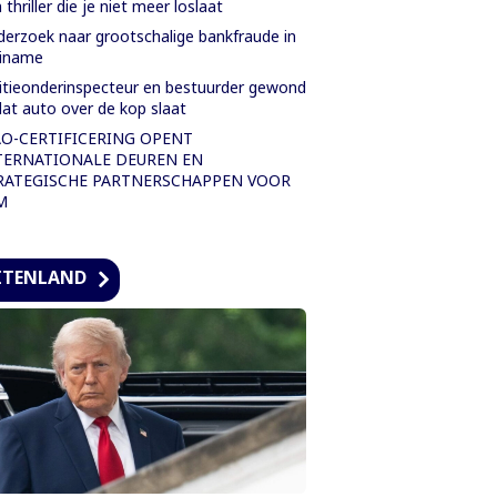
 thriller die je niet meer loslaat
erzoek naar grootschalige bankfraude in
riname
itieonderinspecteur en bestuurder gewond
at auto over de kop slaat
AO-CERTIFICERING OPENT
TERNATIONALE DEUREN EN
RATEGISCHE PARTNERSCHAPPEN VOOR
M
ITENLAND