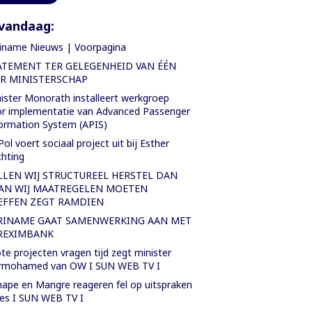
vandaag:
iname Nieuws | Voorpagina
ATEMENT TER GELEGENHEID VAN ÉÉN
AR MINISTERSCHAP
ister Monorath installeert werkgroep
r implementatie van Advanced Passenger
ormation System (APIS)
Pol voert sociaal project uit bij Esther
chting
LLEN WIJ STRUCTUREEL HERSTEL DAN
AN WIJ MAATREGELEN MOETEN
EFFEN ZEGT RAMDIEN
RINAME GAAT SAMENWERKING AAN MET
REXIMBANK
te projecten vragen tijd zegt minister
rmohamed van OW I SUN WEB TV I
ape en Mangre reageren fel op uitspraken
es I SUN WEB TV I