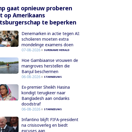
mp gaat opnieuw proberen
t op Amerikaans
tsburgerschap te beperken
Denemarken in actie tegen AI:
scholieren moeten extra
mondelinge examens doen
07-08-2026
SURINAME HERALD
Hoe Gambiaanse vrouwen de
mangroves herstellen die
Banjul beschermen
06-08-2026
STARNIEUWS
Ex-premier Sheikh Hasina
kondigt terugkeer naar
Bangladesh aan ondanks
doodstraf
06-08-2026
STARNIEUWS
Infantino blijft FIFA-president
na crisisoverleg en biedt
excuses aan