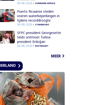
06-08-2026
SURINAME HERALD
Puerto Ricaanse steden
voeren waterbeperkingen in
tijdens recorddroogte
06-08-2026
STARNIEUWS
SFPC-president Georgesette
Sédo ontmoet Turkse
president Erdoğan
06-08-2026
WATERKANT
MEER
DERLAND