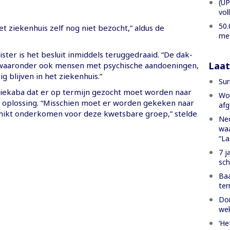
(UP
vol
50.
t ziekenhuis zelf nog niet bezocht,” aldus de
met
ster is het besluit inmiddels teruggedraaid. “De dak-
Laat
 waaronder ook mensen met psychische aandoeningen,
 blijven in het ziekenhuis.”
Sur
iekaba dat er op termijn gezocht moet worden naar
Won
e oplossing. “Misschien moet er worden gekeken naar
afg
hikt onderkomen voor deze kwetsbare groep,” stelde
Ned
waa
“La
7 j
sch
Baa
ter
Dom
we
‘He