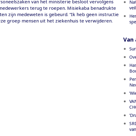
rsoneelszaken van het ministerie besloot vervolgens
Nat
vei
medewerkers terug te roepen. Misiekaba benadrukte
uiten zijn medeweten is gebeurd. “Ik heb geen instructie
Her
e groep mensen uit het ziekenhuis te verwijderen.
spe
Van a
Sur
Ove
Has
Bou
Per
Ned
‘Wi
VA
CH
’Dr
SRD
van