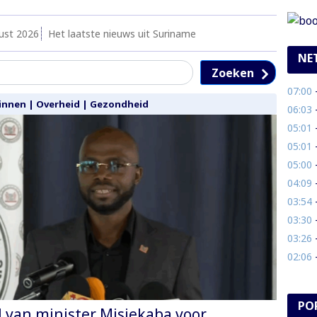
ust 2026
Het laatste nieuws uit Suriname
NE
Zoeken
07:00
- B
innen
|
Overheid
|
Gezondheid
06:03
-
05:01
- 
05:01
-
05:00
- 
04:09
- 
03:54
-
03:30
- A
03:26
- 
02:06
- 
PO
 van minister Misiekaba voor