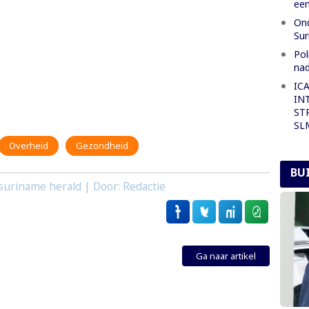
een
Ond
Su
Pol
nad
IC
IN
ST
SL
Overheid
Gezondheid
BU
suriname herald | Door: Redactie
Ga naar artikel