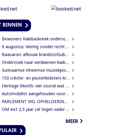
T BINNEN
ewoners Kalebaskreek onderscheppen buitenlanders met illegaal geweer en communicatieapparatuur
 9 augustus: Viering zonder recht is een lege ceremonie
Baasaron: afbouw brandstofsubsidie op termijn onvermijdelijk
 Onderzoek naar verdwenen kwik nog altijd zonder resultaat
Surinaamse inheemse muziekpionier Kariñha Basi krijgt oeuvreprijs in Rotterdam
150 crèche- en peuterleidsters krijgen training in verkeerseducatie
 Heritage Month: vier vooral wat jij bent?
utomobilist aangehouden voor dodelijke aanrijding met voetganger en doorrijden na ongeval
PARLEMENT WIL OPHELDERING OVER VERDWENEN INBESLAGGENOMEN LEVENSMIDDELEN
OM eist 2,5 jaar cel tegen vader in zaak rond mishandeling en verwaarlozing
MEER
PULAIR