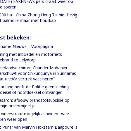
DATE) FAKENEWS pers draait weer op
le toeren
000 ha - China Zhong Heng Tai niet bezig
 palmolie maar met houtkap
st bekeken:
iname Nieuws | Voorpagina
ing met inboedel en motorfiets
ebrand te Lelydorp
erlandse chirurg Chander Mahabier
rschuwt voor Chikungunya in Suriname:
at u vóór vertrek vaccineren”
aar lang heeft de Politie geen kleding,
oeisel of hoofddeksel ontvangen
saron: afbouw brandstofsubsidie op
mijn onvermijdelijk
ineestraat mogelijk al binnen twee
ken weer open
t Punt.’ van Marvin Hokstam Baapoure is