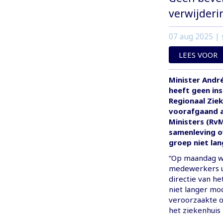
verwijderi
07 aug 2025
| 
LEES VOOR
Minister Andr
heeft geen ins
Regionaal Ziek
voorafgaand a
Ministers (RvM
samenleving ov
groep niet lan
“Op maandag w
medewerkers ui
directie van he
niet langer moc
veroorzaakte o
het ziekenhuis 