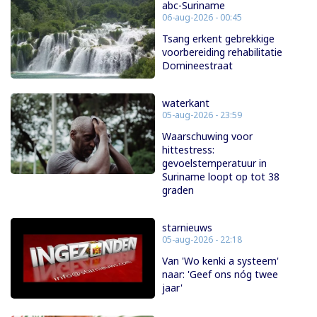
abc-Suriname
06-aug-2026 - 00:45
Tsang erkent gebrekkige
voorbereiding rehabilitatie
Domineestraat
waterkant
05-aug-2026 - 23:59
Waarschuwing voor
hittestress:
gevoelstemperatuur in
Suriname loopt op tot 38
graden
starnieuws
05-aug-2026 - 22:18
Van 'Wo kenki a systeem'
naar: 'Geef ons nóg twee
jaar'