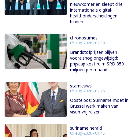
nieuwkomer en sleept drie
internationale digital-
healthonderscheidingen
binnen
chronostimes
05-aug-2026 - 02:39
Brandstofprijzen blijven
vooralsnog ongewijzigd;
prijscap kost ruim SRD 350
miljoen per maand
starnieuws
05-aug-2026 - 02:26
Oostelbos: Suriname moet in
Brussel werk maken van
visumvrij reizen
suriname herald
05-aug-2026 - 01:48