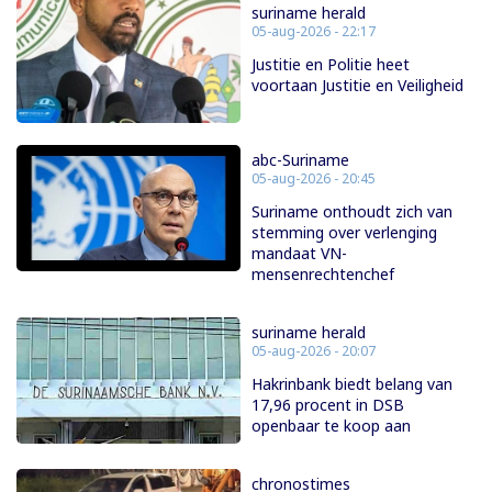
suriname herald
05-aug-2026 - 22:17
Justitie en Politie heet
voortaan Justitie en Veiligheid
abc-Suriname
05-aug-2026 - 20:45
Suriname onthoudt zich van
stemming over verlenging
mandaat VN-
mensenrechtenchef
suriname herald
05-aug-2026 - 20:07
Hakrinbank biedt belang van
17,96 procent in DSB
openbaar te koop aan
chronostimes