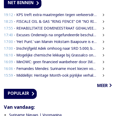
NET BINNEN
19:12
- KPS treft extra maatregelen tegen verkeersdrukte binnenstad
18:25
- FISCALE OIL & GAS “RING FENCE” OR “NO RING FENCE”? THAT IS THE QUESTION!
17:55
- REHABILITATIE DOMINEESTRAAT GEHALVEERD TOT TWEE WEKEN NA ERNSTIGE VERKEERSCHAOS
17:40
- Excuses Onderwijs na ongefundeerde beschuldigingen directeur IMEAO 2
17:00
- ‘Het Punt.’ van Marvin Hokstam Baapoure is een thriller die je niet meer loslaat
17:00
- Inschrijfgeld Adek omhoog naar SRD 5.000; betalingsregeling van drie naar twee termijnen
16:10
- Mogelijke chemische lekkage bij Grassalco onderzocht als oorzaak vissterfte
16:09
- MinOWC: geen financieel wanbeheer door IMEAO-2-directeur, wel procedurele fouten
16:06
- Fernandes Mendes: Suriname moet kiezen voor presidentieel of parlementair stelsel
15:59
- Middellijn: Heritage Month-ook pijnlijke verhalen verdienen een plaats
MEER
POPULAIR
Van vandaag:
Suriname Nieuws | Voorpagina