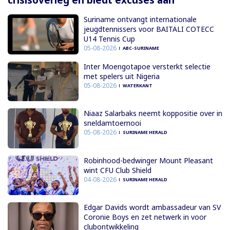
crisisoverleg en biedt excuses aan
Suriname ontvangt internationale
jeugdtennissers voor BAITALI COTECC
U14 Tennis Cup
05-08-2026
ABC-SURINAME
Inter Moengotapoe versterkt selectie
met spelers uit Nigeria
05-08-2026
WATERKANT
Niaaz Salarbaks neemt koppositie over in
sneldamtoernooi
05-08-2026
SURINAME HERALD
Robinhood-bedwinger Mount Pleasant
wint CFU Club Shield
04-08-2026
SURINAME HERALD
Edgar Davids wordt ambassadeur van SV
Coronie Boys en zet netwerk in voor
clubontwikkeling