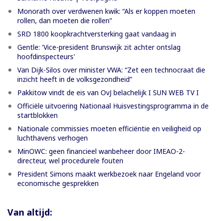
Monorath over verdwenen kwik: “Als er koppen moeten
rollen, dan moeten die rollen”
SRD 1800 koopkrachtversterking gaat vandaag in
Gentle: 'Vice-president Brunswijk zit achter ontslag
hoofdinspecteurs'
Van Dijk-Silos over minister VWA: “Zet een technocraat die
inzicht heeft in de volksgezondheid”
Pakkitow vindt de eis van OvJ belachelijk I SUN WEB TV I
Officiële uitvoering Nationaal Huisvestingsprogramma in de
startblokken
Nationale commissies moeten efficiëntie en veiligheid op
luchthavens verhogen
MinOWC: geen financieel wanbeheer door IMEAO-2-
directeur, wel procedurele fouten
President Simons maakt werkbezoek naar Engeland voor
economische gesprekken
Van altijd: