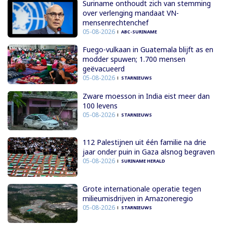
Suriname onthoudt zich van stemming
over verlenging mandaat VN-
mensenrechtenchef
05-08-2026
ABC-SURINAME
Fuego-vulkaan in Guatemala blijft as en
modder spuwen; 1.700 mensen
geëvacueerd
05-08-2026
STARNIEUWS
Zware moesson in India eist meer dan
100 levens
05-08-2026
STARNIEUWS
112 Palestijnen uit één familie na drie
jaar onder puin in Gaza alsnog begraven
05-08-2026
SURINAME HERALD
Grote internationale operatie tegen
milieumisdrijven in Amazoneregio
05-08-2026
STARNIEUWS