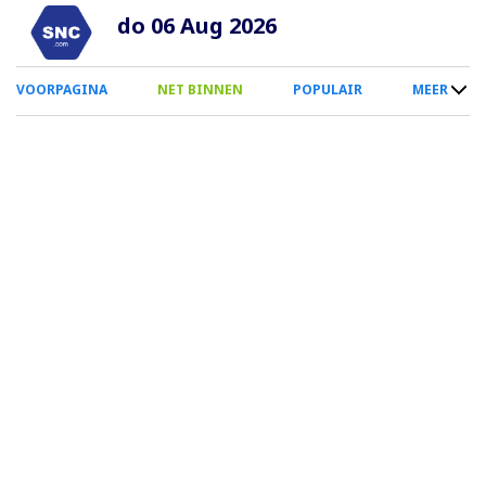
Overslaan
do 06 Aug 2026
en
naar
0
VOORPAGINA
NET BINNEN
POPULAIR
MEER
de
Smartphone
inhoud
Menu
gaan