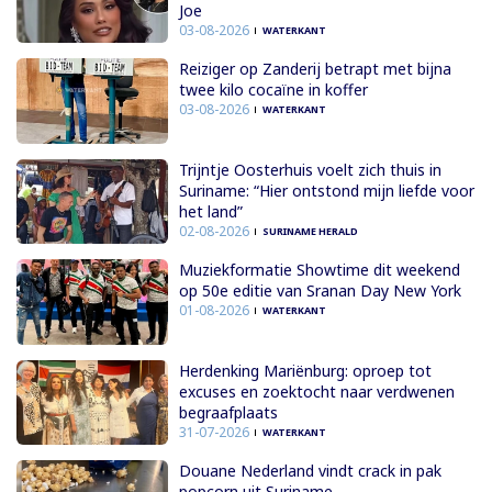
Joe
03-08-2026
WATERKANT
Reiziger op Zanderij betrapt met bijna
twee kilo cocaïne in koffer
03-08-2026
WATERKANT
Trijntje Oosterhuis voelt zich thuis in
Suriname: “Hier ontstond mijn liefde voor
het land”
02-08-2026
SURINAME HERALD
Muziekformatie Showtime dit weekend
op 50e editie van Sranan Day New York
01-08-2026
WATERKANT
Herdenking Mariënburg: oproep tot
excuses en zoektocht naar verdwenen
begraafplaats
31-07-2026
WATERKANT
Douane Nederland vindt crack in pak
popcorn uit Suriname