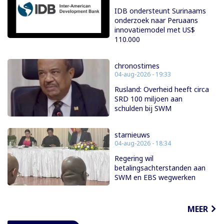
IDB ondersteunt Surinaams
onderzoek naar Peruaans
innovatiemodel met US$
110.000
chronostimes
04-aug-2026 - 19:33
Rusland: Overheid heeft circa
SRD 100 miljoen aan
schulden bij SWM
starnieuws
04-aug-2026 - 18:34
Regering wil
betalingsachterstanden aan
SWM en EBS wegwerken
MEER