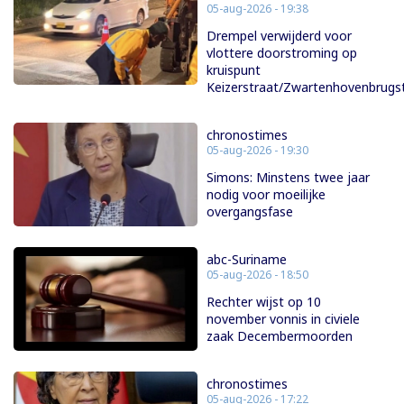
05-aug-2026 - 19:38
Drempel verwijderd voor
vlottere doorstroming op
kruispunt
Keizerstraat/Zwartenhovenbrugs
chronostimes
05-aug-2026 - 19:30
Simons: Minstens twee jaar
nodig voor moeilijke
overgangsfase
abc-Suriname
05-aug-2026 - 18:50
Rechter wijst op 10
november vonnis in civiele
zaak Decembermoorden
chronostimes
05-aug-2026 - 17:22