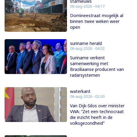
starnieuws
06-aug-2026 - 04:17
Domineestraat mogelijk al
binnen twee weken weer
open
suriname herald
06-aug-2026 - 04:02
Suriname verkent
samenwerking met
Braziliaanse producent van
radarsystemen
waterkant
06-aug-2026 - 02:00
Van Dijk-Silos over minister
VWA: “Zet een technocraat
die inzicht heeft in de
volksgezondheid”