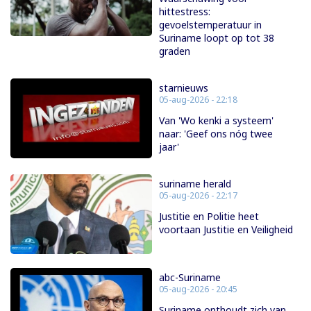
hittestress:
gevoelstemperatuur in
Suriname loopt op tot 38
graden
starnieuws
05-aug-2026 - 22:18
Van 'Wo kenki a systeem'
naar: 'Geef ons nóg twee
jaar'
suriname herald
05-aug-2026 - 22:17
Justitie en Politie heet
voortaan Justitie en Veiligheid
abc-Suriname
05-aug-2026 - 20:45
Suriname onthoudt zich van