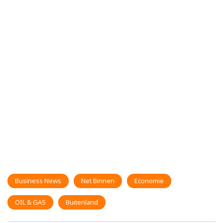
Business News
Net Binnen
Economie
OIL & GAS
Buitenland