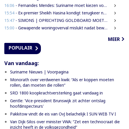
16:06
- Fernandes Mendes: Suriname moet kiezen voor presidentieel of parlementair stelsel
15:54
- Ex-premier Sheikh Hasina kondigt terugkeer naar Bangladesh aan ondanks doodstraf
15:47
- SIMONS | OPRICHTING GOLDBOARD MOET GOUDSECTOR ORDENEN EN STAATSINKOMSTEN VERHOGEN
15:00
- Gewapende woningoverval mislukt nadat bewoners en buren alarm slaan
MEER
POPULAIR
Van vandaag:
Suriname Nieuws | Voorpagina
Monorath over verdwenen kwik: “Als er koppen moeten
rollen, dan moeten die rollen”
SRD 1800 koopkrachtversterking gaat vandaag in
Gentle: 'Vice-president Brunswijk zit achter ontslag
hoofdinspecteurs'
Pakkitow vindt de eis van OvJ belachelijk I SUN WEB TV I
Van Dijk-Silos over minister VWA: “Zet een technocraat die
inzicht heeft in de volksgezondheid”