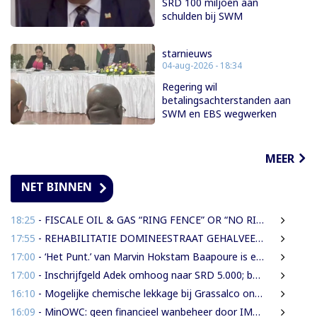
SRD 100 miljoen aan
schulden bij SWM
starnieuws
04-aug-2026 - 18:34
Regering wil
betalingsachterstanden aan
SWM en EBS wegwerken
MEER
NET BINNEN
18:25
- FISCALE OIL & GAS “RING FENCE” OR “NO RING FENCE”? THAT IS THE QUESTION!
17:55
- REHABILITATIE DOMINEESTRAAT GEHALVEERD TOT TWEE WEKEN NA ERNSTIGE VERKEERSCHAOS
17:00
- ‘Het Punt.’ van Marvin Hokstam Baapoure is een thriller die je niet meer loslaat
17:00
- Inschrijfgeld Adek omhoog naar SRD 5.000; betalingsregeling van drie naar twee termijnen
16:10
- Mogelijke chemische lekkage bij Grassalco onderzocht als oorzaak vissterfte
16:09
- MinOWC: geen financieel wanbeheer door IMEAO-2-directeur, wel procedurele fouten