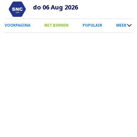
Overslaan
do 06 Aug 2026
en
naar
0
VOORPAGINA
NET BINNEN
POPULAIR
MEER
de
Smartphone
inhoud
Menu
gaan