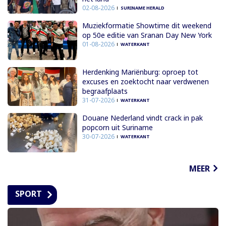
02-08-2026
SURINAME HERALD
Muziekformatie Showtime dit weekend
op 50e editie van Sranan Day New York
01-08-2026
WATERKANT
Herdenking Mariënburg: oproep tot
excuses en zoektocht naar verdwenen
begraafplaats
31-07-2026
WATERKANT
Douane Nederland vindt crack in pak
popcorn uit Suriname
30-07-2026
WATERKANT
MEER
SPORT