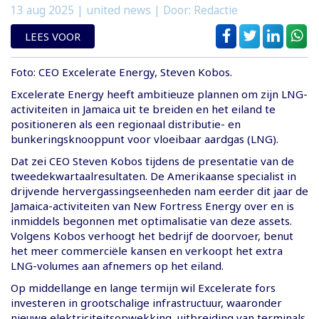
13 aug 2025
| united news | Door: Redactie
LEES VOOR
Foto: CEO Excelerate Energy, Steven Kobos.
Excelerate Energy heeft ambitieuze plannen om zijn LNG-
activiteiten in Jamaica uit te breiden en het eiland te
positioneren als een regionaal distributie- en
bunkeringsknooppunt voor vloeibaar aardgas (LNG).
Dat zei CEO Steven Kobos tijdens de presentatie van de
tweedekwartaalresultaten. De Amerikaanse specialist in
drijvende hervergassingseenheden nam eerder dit jaar de
Jamaica-activiteiten van New Fortress Energy over en is
inmiddels begonnen met optimalisatie van deze assets.
Volgens Kobos verhoogt het bedrijf de doorvoer, benut
het meer commerciële kansen en verkoopt het extra
LNG-volumes aan afnemers op het eiland.
Op middellange en lange termijn wil Excelerate fors
investeren in grootschalige infrastructuur, waaronder
nieuwe elektriciteitsopwekking, uitbreiding van terminals,