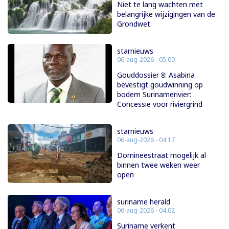
Niet te lang wachten met
belangrijke wijzigingen van de
Grondwet
starnieuws
06-aug-2026 - 05:00
Gouddossier 8: Asabina
bevestigt goudwinning op
bodem Surinamerivier:
Concessie voor riviergrind
starnieuws
06-aug-2026 - 04:17
Domineestraat mogelijk al
binnen twee weken weer
open
suriname herald
06-aug-2026 - 04:02
Suriname verkent