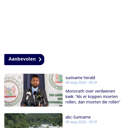
Aanbevolen
suriname herald
06-aug-2026 - 05:01
Monorath over verdwenen
kwik: “Als er koppen moeten
rollen, dan moeten die rollen”
abc-Suriname
06-aug-2026 - 05:01