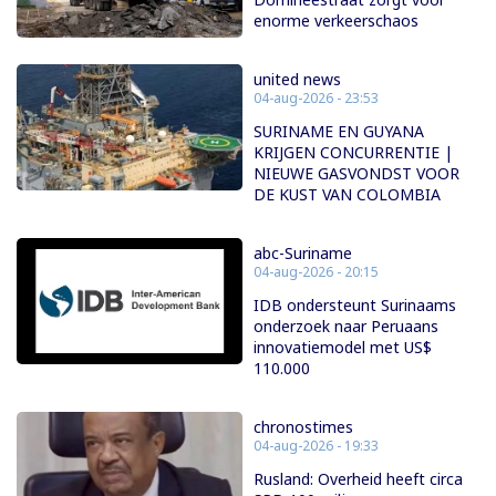
enorme verkeerschaos
united news
04-aug-2026 - 23:53
SURINAME EN GUYANA
KRIJGEN CONCURRENTIE |
NIEUWE GASVONDST VOOR
DE KUST VAN COLOMBIA
abc-Suriname
04-aug-2026 - 20:15
IDB ondersteunt Surinaams
onderzoek naar Peruaans
innovatiemodel met US$
110.000
chronostimes
04-aug-2026 - 19:33
Rusland: Overheid heeft circa