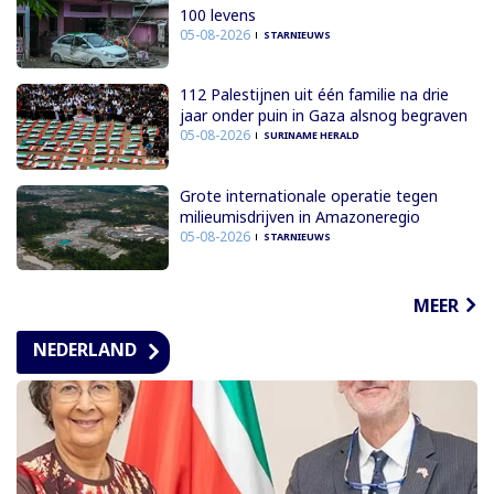
100 levens
05-08-2026
STARNIEUWS
112 Palestijnen uit één familie na drie
jaar onder puin in Gaza alsnog begraven
05-08-2026
SURINAME HERALD
Grote internationale operatie tegen
milieumisdrijven in Amazoneregio
05-08-2026
STARNIEUWS
MEER
NEDERLAND