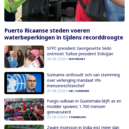
Puerto Ricaanse steden voeren
waterbeperkingen in tijdens recorddroogte
SFPC-president Georgesette Sédo
ontmoet Turkse president Erdoğan
06-08-2026
WATERKANT
Suriname onthoudt zich van stemming
over verlenging mandaat VN-
mensenrechtenchef
05-08-2026
ABC-SURINAME
Fuego-vulkaan in Guatemala blijft as en
modder spuwen; 1.700 mensen
geëvacueerd
05-08-2026
STARNIEUWS
Zware moesson in India eist meer dan