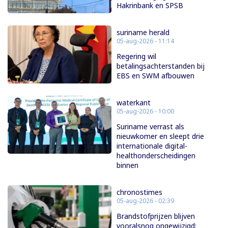
Hakrinbank en SPSB
suriname herald
05-aug-2026 - 11:14
Regering wil
betalingsachterstanden bij
EBS en SWM afbouwen
waterkant
05-aug-2026 - 10:00
Suriname verrast als
nieuwkomer en sleept drie
internationale digital-
healthonderscheidingen
binnen
chronostimes
05-aug-2026 - 02:39
Brandstofprijzen blijven
vooralsnog ongewijzigd;