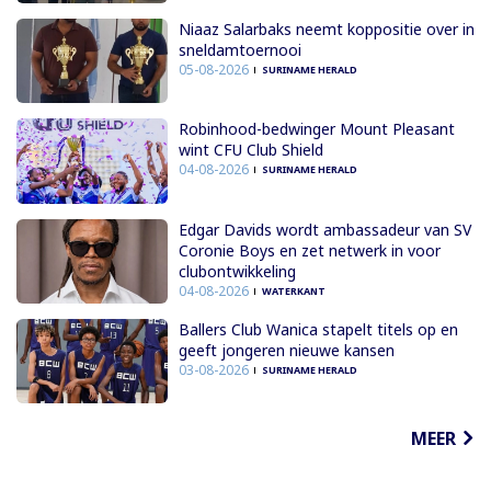
Niaaz Salarbaks neemt koppositie over in
sneldamtoernooi
05-08-2026
SURINAME HERALD
Robinhood-bedwinger Mount Pleasant
wint CFU Club Shield
04-08-2026
SURINAME HERALD
Edgar Davids wordt ambassadeur van SV
Coronie Boys en zet netwerk in voor
clubontwikkeling
04-08-2026
WATERKANT
Ballers Club Wanica stapelt titels op en
geeft jongeren nieuwe kansen
03-08-2026
SURINAME HERALD
MEER