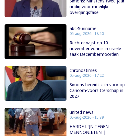
Simons: Minstens twee jaar
nodig voor moeilijke
overgangsfase
abc-Suriname
05-aug-2026 - 18:50
Rechter wijst op 10
november vonnis in civiele
zaak Decembermoorden
chronostimes
05-aug-2026 - 17:22
Simons bereidt zich voor op
Caricom-voorzitterschap in
2027
united news
05-aug-2026 - 15:39
HARDE LIJN TEGEN
MENNONIETEN |