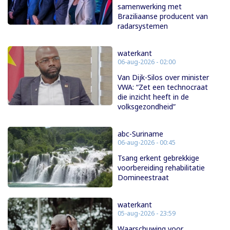
samenwerking met
Braziliaanse producent van
radarsystemen
waterkant
06-aug-2026 - 02:00
Van Dijk-Silos over minister
VWA: “Zet een technocraat
die inzicht heeft in de
volksgezondheid”
abc-Suriname
06-aug-2026 - 00:45
Tsang erkent gebrekkige
voorbereiding rehabilitatie
Domineestraat
waterkant
05-aug-2026 - 23:59
Waarschuwing voor