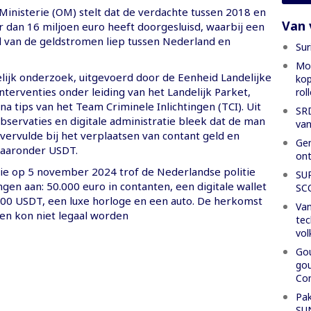
inisterie (OM) stelt dat de verdachte tussen 2018 en
Van 
 dan 16 miljoen euro heeft doorgesluisd, waarbij een
el van de geldstromen liep tussen Nederland en
Sur
Mon
elijk onderzoek, uitgevoerd door de Eenheid Landelijke
kop
terventies onder leiding van het Landelijk Parket,
rol
 tips van het Team Criminele Inlichtingen (TCI). Uit
SRD
bservaties en digitale administratie bleek dat de man
van
 vervulde bij het verplaatsen van contant geld en
Gen
waaronder USDT.
ont
atie op 5 november 2024 trof de Nederlandse politie
SU
ngen aan: 50.000 euro in contanten, een digitale wallet
SC
000 USDT, een luxe horloge en een auto. De herkomst
Van
en kon niet legaal worden
tec
vol
Gou
gou
Con
Pak
SU