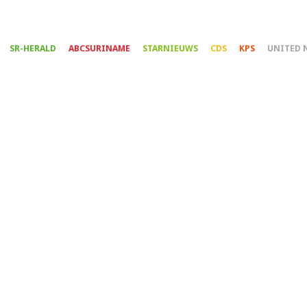
Overslaan
en
naar
SR-HERALD
ABCSURINAME
STARNIEUWS
CDS
KPS
UNITED 
de
inhoud
gaan