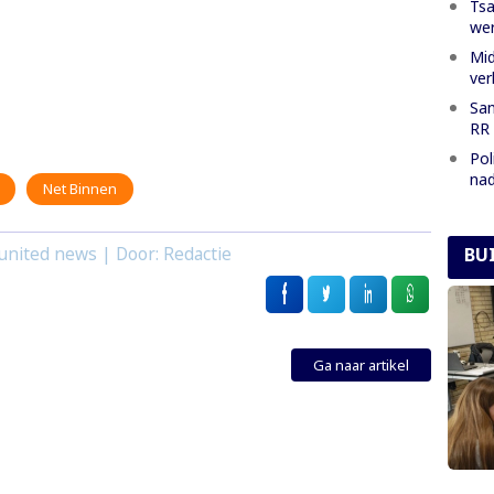
Tsa
we
Mid
ver
San
RR 
Pol
nad
Net Binnen
BU
united news | Door: Redactie
Ga naar artikel