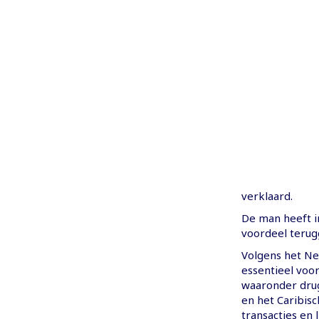
verklaard.
De man heeft i
voordeel terugg
Volgens het Ne
essentieel voo
waaronder drug
en het Caribis
transacties en l