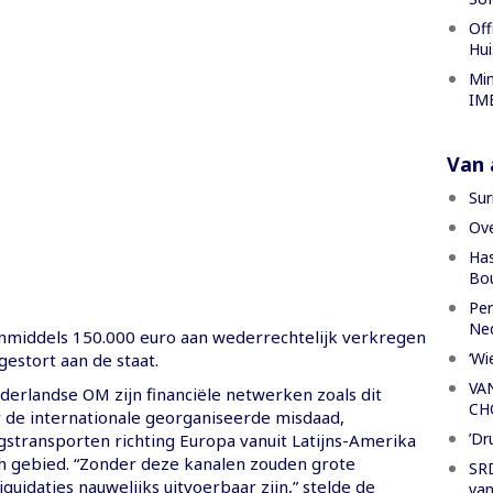
Off
Hui
Min
IME
Van a
Sur
Ove
Has
Bou
Per
Ned
nmiddels 150.000 euro aan wederrechtelijk verkregen
‘Wi
estort aan de staat.
VA
derlandse OM zijn financiële netwerken zoals dit
CH
r de internationale georganiseerde misdaad,
’Dr
stransporten richting Europa vanuit Latijns-Amerika
ch gebied. “Zonder deze kanalen zouden grote
SRD
iquidaties nauwelijks uitvoerbaar zijn,” stelde de
van