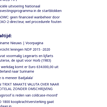
iciële uitvoering Nationaal
svestingsprogramma in de startblokken
OWC: geen financieel wanbeheer door
AO-2-directeur, wel procedurele fouten
ltijd:
iname Nieuws | Voorpagina
rzicht leningen NDP 2015 -2020
rat voormalig Legerarts en lijfarts
terse, de spuit voor Horb (1983)
 werkdag komt er Euro 634.000,00 uit
erland naar Suriname
e is meneer Badjalala’
N TRIKT MAAKTE VALUTA OVER NAAR
OTELAL ZONDER OMSCHRIJVING
ugsroof is reden van coldcase-moord’
 1800 koopkrachtversterking gaat
daag in