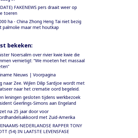
DATE) FAKENEWS pers draait weer op
le toeren
000 ha - China Zhong Heng Tai niet bezig
 palmolie maar met houtkap
st bekeken:
ister Noersalim over rivier kwie kwie die
men vernietigt: “We moeten het massaal
ten”
iname Nieuws | Voorpagina
 naar Zee. Wijlen Dilip Sardjoe wordt met
atseer naar het crematie oord begeleid.
n leningen gesloten tijdens werkbezoek
sident Geerlings-Simons aan Engeland
zet na 25 jaar door voor
ordhandelsakkoord met Zuid-Amerika
RINAAMS-NEDERLANDSE RAPPER TONY
OTT (54) IN LAATSTE LEVENSFASE