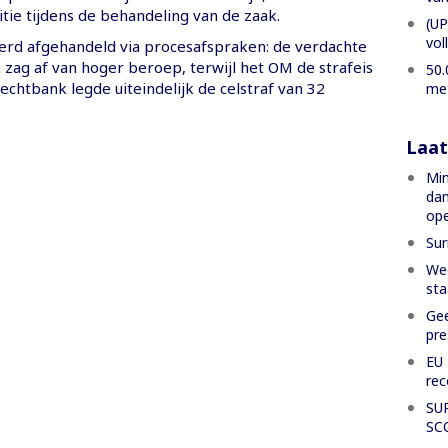
titie tijdens de behandeling van de zaak.
(UP
vol
erd afgehandeld via procesafspraken: de verdachte
zag af van hoger beroep, terwijl het OM de strafeis
50.
echtbank legde uiteindelijk de celstraf van 32
met
Laat
Min
dam
ope
Sur
Weg
sta
Gee
pre
EU 
rec
SU
SC