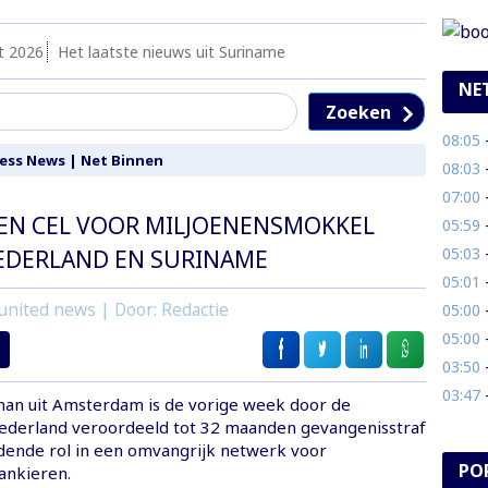
t 2026
Het laatste nieuws uit Suriname
NE
Zoeken
08:05
- 
ess News
|
Net Binnen
08:03
- 
07:00
-
EN CEL VOOR MILJOENENSMOKKEL
05:59
- 
05:03
- 
EDERLAND EN SURINAME
05:01
- 
united news | Door: Redactie
05:00
- 
05:00
- 
03:50
- 
03:47
- 
man uit Amsterdam is de vorige week door de
ederland veroordeeld tot 32 maanden gevangenisstraf
idende rol in een omvangrijk netwerk voor
PO
ankieren.