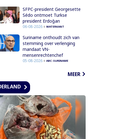
SFPC-president Georgesette
Sédo ontmoet Turkse
president Erdoğan
06-08-2026
WATERKANT
Suriname onthoudt zich van
stemming over verlenging
mandaat VN-
mensenrechtenchef
05-08-2026
ABC-SURINAME
MEER
DERLAND