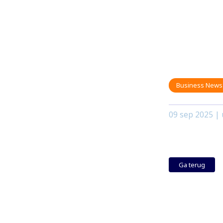
Business News
09 sep 2025
| 
Ga terug