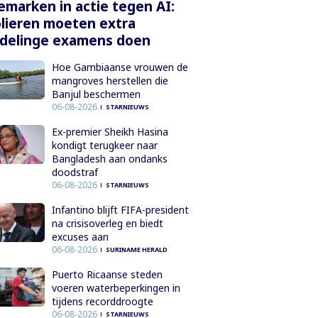
marken in actie tegen AI:
lieren moeten extra
delinge examens doen
Hoe Gambiaanse vrouwen de
mangroves herstellen die
Banjul beschermen
06-08-2026
STARNIEUWS
Ex-premier Sheikh Hasina
kondigt terugkeer naar
Bangladesh aan ondanks
doodstraf
06-08-2026
STARNIEUWS
Infantino blijft FIFA-president
na crisisoverleg en biedt
excuses aan
06-08-2026
SURINAME HERALD
Puerto Ricaanse steden
voeren waterbeperkingen in
tijdens recorddroogte
06-08-2026
STARNIEUWS