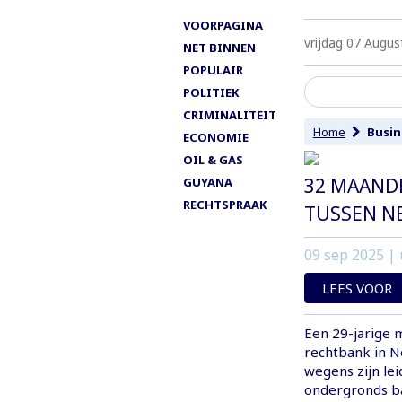
VOORPAGINA
vrijdag 07 Augus
NET BINNEN
POPULAIR
POLITIEK
CRIMINALITEIT
Home
Busin
ECONOMIE
OIL & GAS
32 MAAND
GUYANA
RECHTSPRAAK
TUSSEN N
09 sep 2025
| 
LEES VOOR
Een 29-jarige 
rechtbank in N
wegens zijn le
ondergronds b