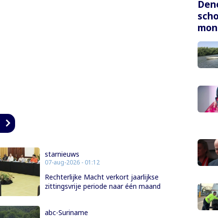
Dene
scho
mon
n
starnieuws
07-aug-2026 - 01:12
Rechterlijke Macht verkort jaarlijkse
zittingsvrije periode naar één maand
abc-Suriname