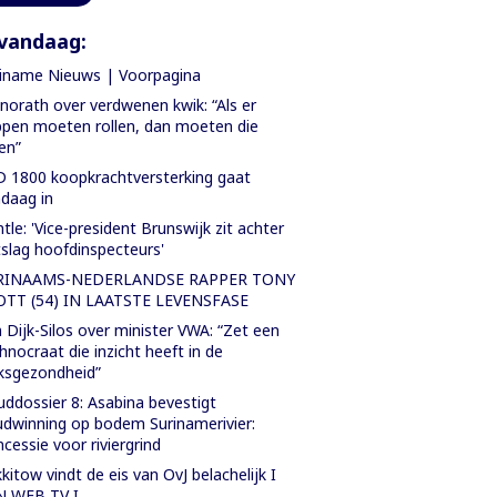
vandaag:
iname Nieuws | Voorpagina
orath over verdwenen kwik: “Als er
pen moeten rollen, dan moeten die
len”
 1800 koopkrachtversterking gaat
daag in
tle: 'Vice-president Brunswijk zit achter
slag hoofdinspecteurs'
RINAAMS-NEDERLANDSE RAPPER TONY
OTT (54) IN LAATSTE LEVENSFASE
 Dijk-Silos over minister VWA: “Zet een
hnocraat die inzicht heeft in de
ksgezondheid”
ddossier 8: Asabina bevestigt
dwinning op bodem Surinamerivier:
cessie voor riviergrind
kitow vindt de eis van OvJ belachelijk I
N WEB TV I