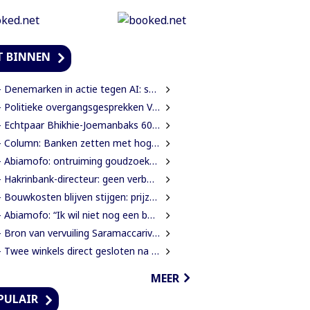
T BINNEN
Denemarken in actie tegen AI: scholieren moeten extra mondelinge examens doen
Politieke overgangsgesprekken Venezuela beginnen zonder Machado
 Echtpaar Bhikhie-Joemanbaks 60 jaar getrouwd
Column: Banken zetten met hogere ATM-tarieven digitale economie op achterstand
Abiamofo: ontruiming goudzoekers nodig na dodelijke risico’s in Moeroekreek en 21 Bergi
Hakrinbank-directeur: geen verborgen motieven bij verkoop DSB-belang
Bouwkosten blijven stijgen: prijzen in een jaar tijd gemiddeld 7,3% hoger
Abiamofo: “Ik wil niet nog een bodybag sturen naar dat gebied”
Bron van vervuiling Saramaccarivier nog niet vastgesteld, onderzoek in afrondende fase
Twee winkels direct gesloten na integrale controle in Houttuin
MEER
PULAIR