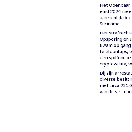
Het Openbaar M
eind 2024 meer
aanzienlijk de
Suriname.
Het strafrecht
Opsporing en In
kwam op gang na
telefoontaps, o
een spilfunctie
cryptovaluta, 
Bij zijn arrest
diverse bezitti
met circa 235.
van dit vermog